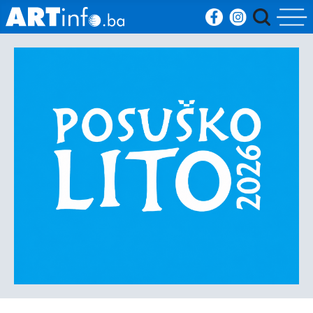
Početna
Vijesti
Sport
Kultura
Crna
kronika
Politika
Zanimljivosti