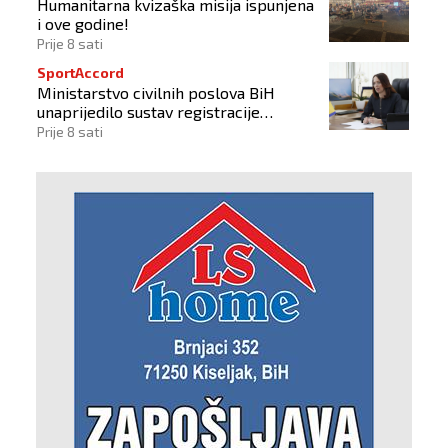
Humanitarna kvizaška misija ispunjena
i ove godine!
Prije 8 sati
SportAccord
Ministarstvo civilnih poslova BiH
unaprijedilo sustav registracije
sportskih organizacija
Prije 8 sati