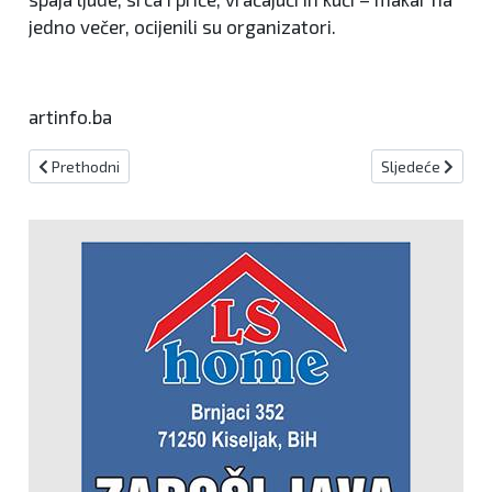
jedno večer, ocijenili su organizatori.
artinfo.ba
Prethodni članak: "Biserno grlo Balkana" oduševilo: Četrnaestogo
Sljedeći članak:
Prethodni
Sljedeće