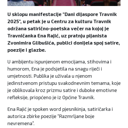
U sklopu manifestacije "Dani dijaspore Travnik
2025", u petak je u Centru za kulturu Travnik
održana satirično-poetska večer na kojoj je
Travničanka Ena Rajić, uz pratnju pijanista
Zvonimira Glibušića, publici donijela spoj satire,
poezije i glazbe.
U ambijentu ispunjenom emocijama, stihovima i
humorom, Ena je podsjetila na snagu riječi i
umjetnosti. Publika je uživala u njenom
jedinstvenom pristupu svakodnevnim temama, koje
je oblikovala kroz prizmu satire i duboke emotivne
refleksije, priopćeno je iz Općine Travnik.
Ena Rajić je spoken word pjesnikinja, satiričarka i
autorica zbirke poezije “Razmrljane boje
nevremena”.