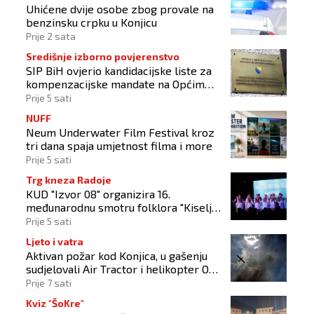
Uhićene dvije osobe zbog provale na
benzinsku crpku u Konjicu
Prije 2 sata
Središnje izborno povjerenstvo
SIP BiH ovjerio kandidacijske liste za
kompenzacijske mandate na Općim
izborima 2026
Prije 5 sati
NUFF
Neum Underwater Film Festival kroz
tri dana spaja umjetnost filma i more
Prije 5 sati
Trg kneza Radoje
KUD "Izvor 08" organizira 16.
međunarodnu smotru folklora "Kiseljak
2026"
Prije 5 sati
Ljeto i vatra
Aktivan požar kod Konjica, u gašenju
sudjelovali Air Tractor i helikopter OS-
a BiH
Prije 7 sati
Kviz "ŠoKre"