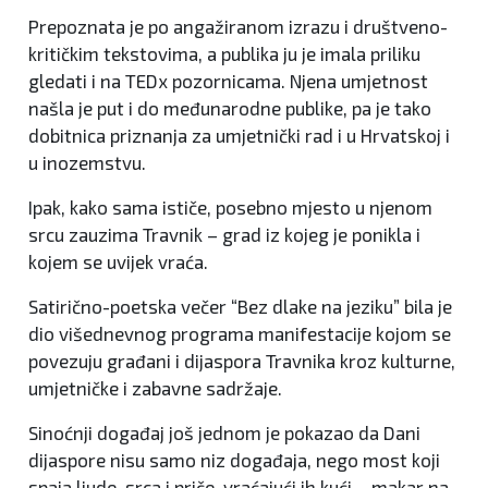
Prepoznata je po angažiranom izrazu i društveno-
kritičkim tekstovima, a publika ju je imala priliku
gledati i na TEDx pozornicama. Njena umjetnost
našla je put i do međunarodne publike, pa je tako
dobitnica priznanja za umjetnički rad i u Hrvatskoj i
u inozemstvu.
Ipak, kako sama ističe, posebno mjesto u njenom
srcu zauzima Travnik – grad iz kojeg je ponikla i
kojem se uvijek vraća.
Satirično-poetska večer “Bez dlake na jeziku” bila je
dio višednevnog programa manifestacije kojom se
povezuju građani i dijaspora Travnika kroz kulturne,
umjetničke i zabavne sadržaje.
Sinoćnji događaj još jednom je pokazao da Dani
dijaspore nisu samo niz događaja, nego most koji
spaja ljude, srca i priče, vraćajući ih kući – makar na