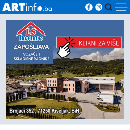
Početna
Vijesti
Sport
Kultura
Crna
kronika
Politika
Zanimljivosti