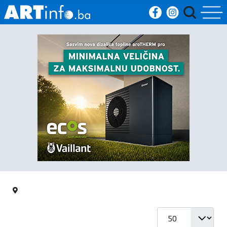
Početna
Vijesti
Sport
Kultura
Crna
kronika
Politika
Prikaz #
Zanimljivosti