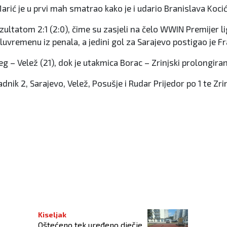
ć je u prvi mah smatrao kako je i udario Branislava Kocića
ultatom 2:1 (2:0), čime su zasjeli na čelo WWIN Premijer li
luvremenu iz penala, a jedini gol za Sarajevo postigao je F
jeg – Velež (21), dok je utakmica Borac – Zrinjski prolongiran
 Radnik 2, Sarajevo, Velež, Posušje i Rudar Prijedor po 1 te Zr
ztynu
Kiseljak
Oštećeno tek uređeno dječje