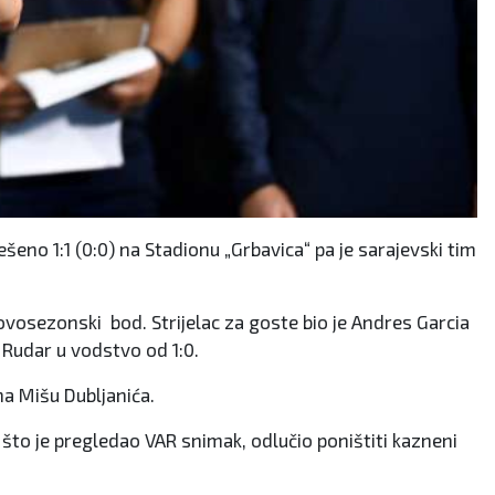
ešeno 1:1 (0:0) na Stadionu „Grbavica“ pa je sarajevski tim
vi ovosezonski bod. Strijelac za goste bio je Andres Garcia
Rudar u vodstvo od 1:0.
a Mišu Dubljanića.
n što je pregledao VAR snimak, odlučio poništiti kazneni