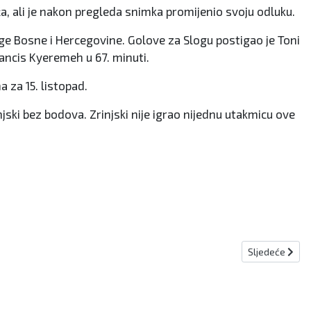
, ali je nakon pregleda snimka promijenio svoju odluku.
ge Bosne i Hercegovine. Golove za Slogu postigao je Toni
rancis Kyeremeh u 67. minuti.
a za 15. listopad.
injski bez bodova. Zrinjski nije igrao nijednu utakmicu ove
Sljedeći člana
Sljedeće