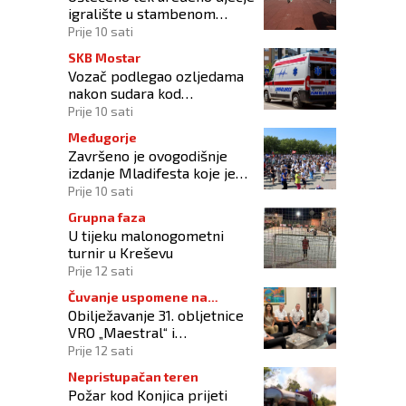
igralište u stambenom
naselju
Prije 10 sati
SKB Mostar
Vozač podlegao ozljedama
nakon sudara kod
Tomislavgrada
Prije 10 sati
Međugorje
Završeno je ovogodišnje
izdanje Mladifesta koje je
okupilo mlade iz 73 zemlje
Prije 10 sati
svijeta
Grupna faza
U tijeku malonogometni
turnir u Kreševu
Prije 12 sati
Čuvanje uspomene na
Obilježavanje 31. obljetnice
branitelje
VRO „Maestral“ i
oslobođenja Jajca uz
Prije 12 sati
pokroviteljstvo HNS-a BiH
Nepristupačan teren
Požar kod Konjica prijeti