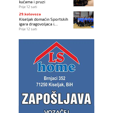
kućama i pruzi
Prije 12 sati
29.kolovoza
Kiseljak domaćin Sportskih
igara dragovoljaca i
veterana HVO-a ŽSB i Dana
Prije 12 sati
branitelja