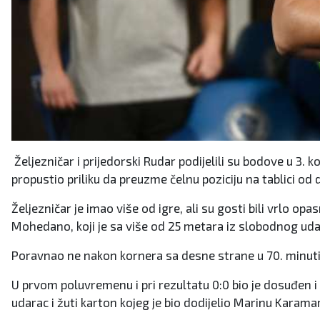
Željezničar i prijedorski Rudar podijelili su bodove u 3. 
propustio priliku da preuzme čelnu poziciju na tablici od
Željezničar je imao više od igre, ali su gosti bili vrlo op
Mohedano, koji je sa više od 25 metara iz slobodnog u
Poravnao ne nakon kornera sa desne strane u 70. minuti 
U prvom poluvremenu i pri rezultatu 0:0 bio je dosuđen i 
udarac i žuti karton kojeg je bio dodijelio Marinu Karama