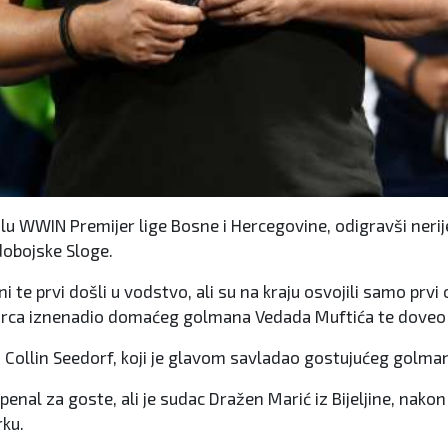
kolu WWIN Premijer lige Bosne i Hercegovine, odigravši nerij
 dobojske Sloge.
asni te prvi došli u vodstvo, ali su na kraju osvojili samo pr
darca iznenadio domaćeg golmana Vedada Muftića te doveo 
Collin Seedorf, koji je glavom savladao gostujućeg golman
penal za goste, ali je sudac Dražen Marić iz Bijeljine, nako
rku.