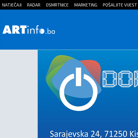
NATJEČAJI
RADAR
OSMRTNICE
MARKETING
POŠALJITE VIJEST
Početna
Vijesti
Sport
Kultura
Crna
kronika
Politika
Zanimljivosti