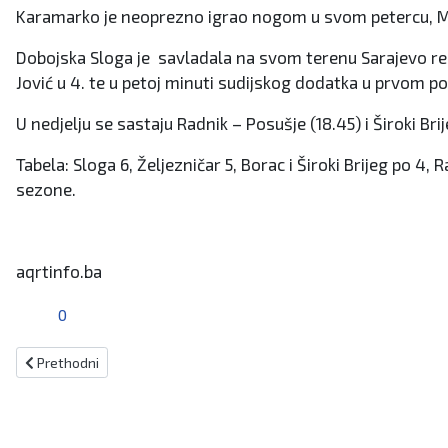
Karamarko je neoprezno igrao nogom u svom petercu, Mari
Dobojska Sloga je savladala na svom terenu Sarajevo rez
Jović u 4. te u petoj minuti sudijskog dodatka u prvom po
U nedjelju se sastaju Radnik – Posušje (18.45) i Široki Bri
Tabela: Sloga 6, Željezničar 5, Borac i Široki Brijeg po 4,
sezone.
aqrtinfo.ba
0
Prethodni članak: Tuka bio peti u trci na 800 metara u poljskom Ols
Prethodni