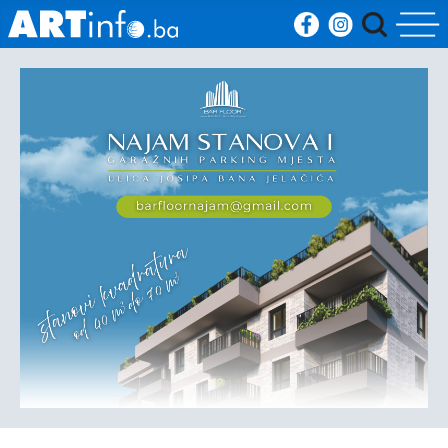
Početna
Vijesti
Sport
Kultura
Crna
kronika
Politika
Zanimljivosti