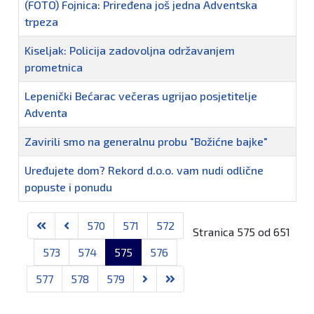
(FOTO) Fojnica: Priređena još jedna Adventska
trpeza
Kiseljak: Policija zadovoljna održavanjem
prometnica
Lepenički Bećarac večeras ugrijao posjetitelje
Adventa
Zavirili smo na generalnu probu "Božićne bajke"
Uređujete dom? Rekord d.o.o. vam nudi odlične
popuste i ponudu
Članci
570
571
572
Stranica 575 od 651
573
574
575
576
577
578
579