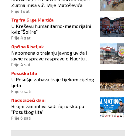
Zlatna misa vlč. Mije Matoševića
Prije 1 sat
Trg fra Grge Martića
U Kreševu humanitarno-memorijalni
kviz "ŠoKre"
Prije 4 sati
Općina Kiseljak
Napomena o trajanju javnog uvida i
javne rasprave rasprave o Nacrtu
prostornog plana
Prije 4 sati
Posuško lito
U Posušju zabava traje tijekom cijelog
ljeta
Prije 6 sati
Nadolazeći dani
Brojni zanimljivi sadržaji u sklopu
"Posuškog lita"
Prije 6 sati