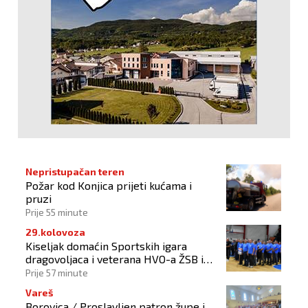
Nepristupačan teren
Požar kod Konjica prijeti kućama i
pruzi
Prije 55 minute
29.kolovoza
Kiseljak domaćin Sportskih igara
dragovoljaca i veterana HVO-a ŽSB i
Dana branitelja
Prije 57 minute
Vareš
Borovica / Proslavljen patron župe i