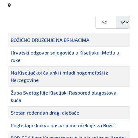
Prikaz #
Naziv
BOŽIĆNO DRUŽENJE NA BRNJACIMA
Hrvatski odgovor snjegovića u Kiseljaku: Metlu u
ruke
Na Kiseljačkoj čajanki i mladi nogometaši iz
Hercegovine
Župa Svetog Ilije Kiseljak: Raspored blagoslova
kuća
Sretan rođendan dragi dječače
Pogledajte kakvo nas vrijeme očekuje za Božić
POBJEDA Ilma Karahmet nova je pjevačka zvijezda!