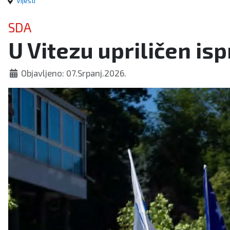
Vijesti
SDA
U Vitezu upriličen i
Objavljeno: 07.Srpanj.2026.