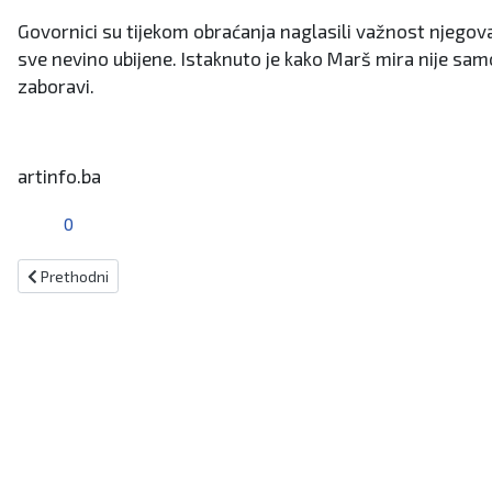
Govornici su tijekom obraćanja naglasili važnost njegova
sve nevino ubijene. Istaknuto je kako Marš mira nije sa
zaboravi.
artinfo.ba
0
Prethodni članak: Uvjeti za vožnju povoljni
Prethodni