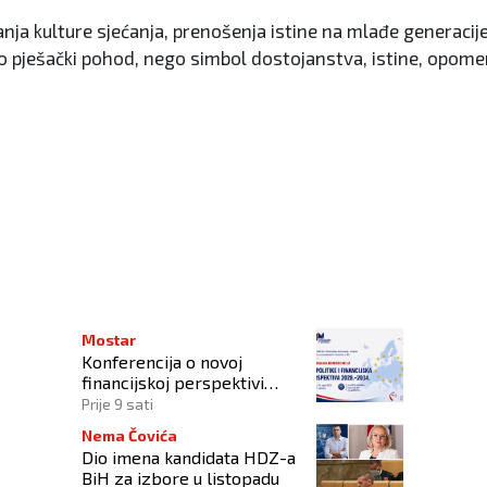
nja kulture sjećanja, prenošenja istine na mlađe generacij
mo pješački pohod, nego simbol dostojanstva, istine, opome
Mostar
Konferencija o novoj
financijskoj perspektivi
Europske unije 2028.–2034.
Prije 9 sati
Nema Čovića
Dio imena kandidata HDZ-a
BiH za izbore u listopadu