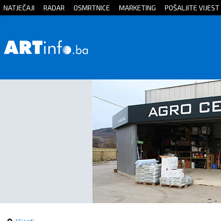
NATJEČAJI
RADAR
OSMRTNICE
MARKETING
POŠALJITE VIJEST
Početna
Vijesti
Sport
Kultura
Crna
kronika
Politika
Zanimljivosti