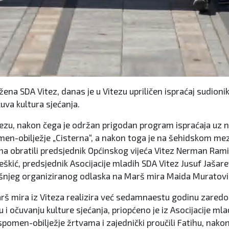
je žena SDA Vitez, danas je u Vitezu upriličen ispraćaj sudi
uva kultura sjećanja.
u, nakon čega je održan prigodan program ispraćaja uz nast
men-obilježje „Cisterna“, a nakon toga je na šehidskom mez
 obratili predsjednik Općinskog vijeća Vitez Nerman Ramić
teškić, predsjednik Asocijacije mladih SDA Vitez Jusuf Jaša
šnjeg organiziranog odlaska na Marš mira Maida Muratovi
rš mira iz Viteza realizira već sedamnaestu godinu zaredo
 i očuvanju kulture sjećanja, priopćeno je iz Asocijacije 
 spomen-obilježje žrtvama i zajednički proučili Fatihu, nako