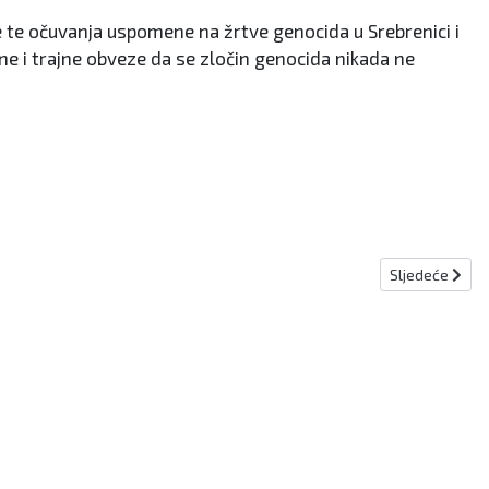
e te očuvanja uspomene na žrtve genocida u Srebrenici i
ne i trajne obveze da se zločin genocida nikada ne
Sljedeći člana
Sljedeće