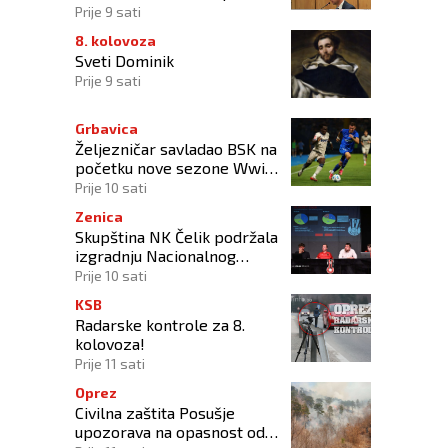
Prije 9 sati
8. kolovoza
Sveti Dominik
Prije 9 sati
Grbavica
Željezničar savladao BSK na
početku nove sezone Wwin
lige BiH
Prije 10 sati
Zenica
Skupština NK Čelik podržala
izgradnju Nacionalnog
stadiona
Prije 10 sati
KSB
Radarske kontrole za 8.
kolovoza!
Prije 11 sati
Oprez
Civilna zaštita Posušje
upozorava na opasnost od