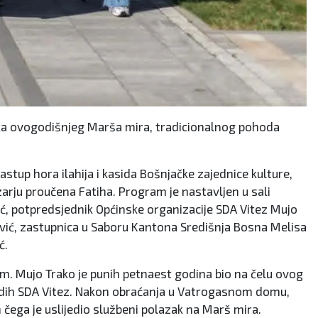
onika ovogodišnjeg Marša mira, tradicionalnog pohoda
up hora ilahija i kasida Bošnjačke zajednice kulture,
arju proučena Fatiha. Program je nastavljen u sali
, potpredsjednik Općinske organizacije SDA Vitez Mujo
rević, zastupnica u Saboru Kantona Središnja Bosna Melisa
ć.
m. Mujo Trako je punih petnaest godina bio na čelu ovog
mladih SDA Vitez. Nakon obraćanja u Vatrogasnom domu,
n čega je uslijedio službeni polazak na Marš mira.