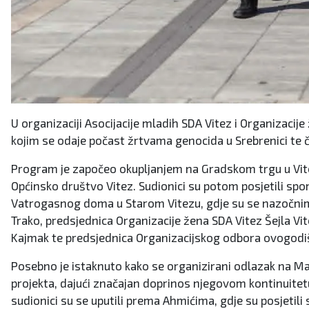
U organizaciji Asocijacije mladih SDA Vitez i Organizaci
kojim se odaje počast žrtvama genocida u Srebrenici te č
Program je započeo okupljanjem na Gradskom trgu u Vitez
Općinsko društvo Vitez. Sudionici su potom posjetili spo
Vatrogasnog doma u Starom Vitezu, gdje su se nazočnima
Trako, predsjednica Organizacije žena SDA Vitez Šejla Vi
Kajmak te predsjednica Organizacijskog odbora ovogodi
Posebno je istaknuto kako se organizirani odlazak na Ma
projekta, dajući značajan doprinos njegovom kontinuitetu
sudionici su se uputili prema Ahmićima, gdje su posjetili