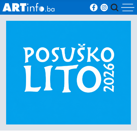
Početna
Vijesti
Sport
Kultura
Crna
kronika
Politika
Zanimljivosti