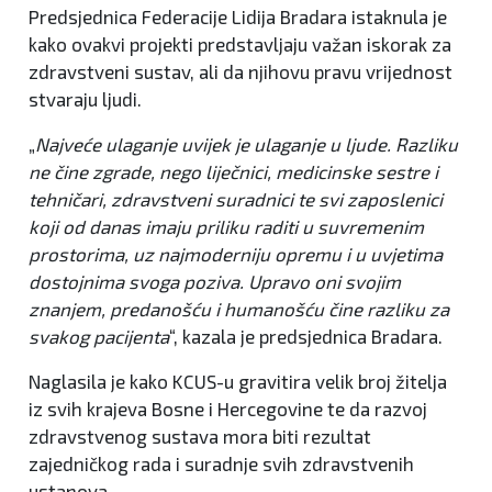
Predsjednica Federacije Lidija Bradara istaknula je
kako ovakvi projekti predstavljaju važan iskorak za
zdravstveni sustav, ali da njihovu pravu vrijednost
stvaraju ljudi.
„
Najveće ulaganje uvijek je ulaganje u ljude. Razliku
ne čine zgrade, nego liječnici, medicinske sestre i
tehničari, zdravstveni suradnici te svi zaposlenici
koji od danas imaju priliku raditi u suvremenim
prostorima, uz najmoderniju opremu i u uvjetima
dostojnima svoga poziva. Upravo oni svojim
znanjem, predanošću i humanošću čine razliku za
svakog pacijenta
“, kazala je predsjednica Bradara.
Naglasila je kako KCUS-u gravitira velik broj žitelja
iz svih krajeva Bosne i Hercegovine te da razvoj
zdravstvenog sustava mora biti rezultat
zajedničkog rada i suradnje svih zdravstvenih
ustanova.