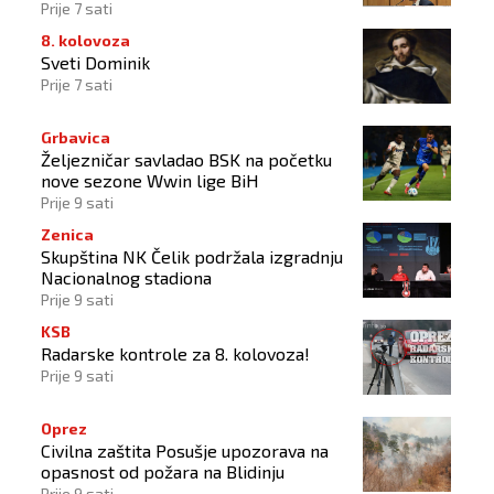
Prije 7 sati
8. kolovoza
Sveti Dominik
Prije 7 sati
Grbavica
Željezničar savladao BSK na početku
nove sezone Wwin lige BiH
Prije 9 sati
Zenica
Skupština NK Čelik podržala izgradnju
Nacionalnog stadiona
Prije 9 sati
KSB
Radarske kontrole za 8. kolovoza!
Prije 9 sati
Oprez
Civilna zaštita Posušje upozorava na
opasnost od požara na Blidinju
Prije 9 sati