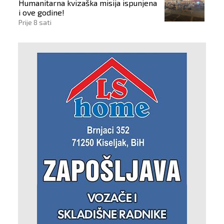
Humanitarna kvizaška misija ispunjena
i ove godine!
Prije 8 sati