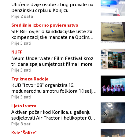
Uhićene dvije osobe zbog provale na
benzinsku crpku u Konjicu
Prije 2 sata
Središnje izborno povjerenstvo
SIP BiH ovjerio kandidacijske liste za
kompenzacijske mandate na Općim
izborima 2026
Prije 5 sati
NUFF
Neum Underwater Film Festival kroz
tri dana spaja umjetnost filma i more
Prije 5 sati
Trg kneza Radoje
KUD "Izvor 08" organizira 16.
međunarodnu smotru folklora "Kiseljak
2026"
Prije 5 sati
Ljeto i vatra
Aktivan požar kod Konjica, u gašenju
sudjelovali Air Tractor i helikopter OS-
a BiH
Prije 8 sati
Kviz "ŠoKre"