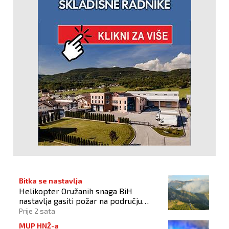
Bitka se nastavlja
Helikopter Oružanih snaga BiH
nastavlja gasiti požar na području
Konjica
Prije 2 sata
MUP HNŽ-a