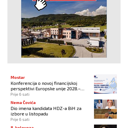
Mostar
Konferencija o novoj financijskoj
perspektivi Europske unije 2028.–
2034.
Prije 6 sati
Nema Čovića
Dio imena kandidata HDZ-a BiH za
izbore u listopadu
Prije 6 sati
8. kolovoza