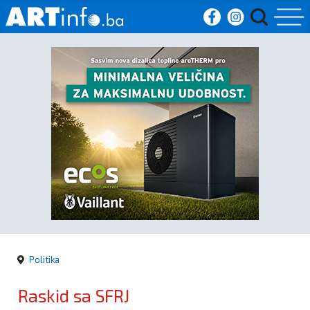
Početna
Vijesti
Sport
Kultura
Crna
kronika
Politika
Politika
Raskid sa SFRJ
Zanimljivosti