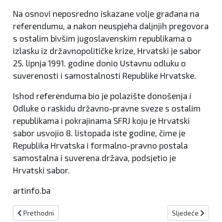
Na osnovi neposredno iskazane volje građana na
referendumu, a nakon neuspjeha daljnjih pregovora
s ostalim bivšim jugoslavenskim republikama o
izlasku iz državnopolitičke krize, Hrvatski je sabor
25. lipnja 1991. godine donio Ustavnu odluku o
suverenosti i samostalnosti Republike Hrvatske.
Ishod referenduma bio je polazište donošenja i
Odluke o raskidu državno-pravne sveze s ostalim
republikama i pokrajinama SFRJ koju je Hrvatski
sabor usvojio 8. listopada iste godine, čime je
Republika Hrvatska i formalno-pravno postala
samostalna i suverena država, podsjetio je
Hrvatski sabor.
artinfo.ba
Prethodni članak: Nakon Bihaća, i Mostar, Stolac te Kiseljak na m
Sljedeći članak:
Prethodni
Sljedeće