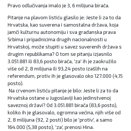
Pravo odlučivanja imalo je 3, 6 milijuna birača.
Pitanje na plavom listiću glasilo je: Jeste li za to da
Hrvatska, kao suverena i samostalna država, koja
jamči kulturnu autonomiju i sva građanska prava
Srbima i pripadnicima drugih nacionalnosti u
Hrvatskoj, može stupiti u savez suverenih država s
drugim republikama? O tom se pitanju izjasnilo
3.051.881 ili 83,6 posto birača, 'za' ih je zaokružilo
više od 2, 8 milijuna ili 93,24 posto izašlih na
referendum, protiv ih je glasovalo oko 127.000 (4,15
posto).
Na crvenom listiću pitanje je bilo: Jeste li za to da
Hrvatska ostane u Jugoslaviji kao jedinstvenoj
saveznoj državi? Od 3.051.881 birača (83,6 posto),
koliko ih je glasovalo, ogromna većina, njih više od
2, 8 milijuna (92, 2 posti) bilo je 'protiv', a samo
164.000 (5,38 posto), 'za', prenosi Hina.