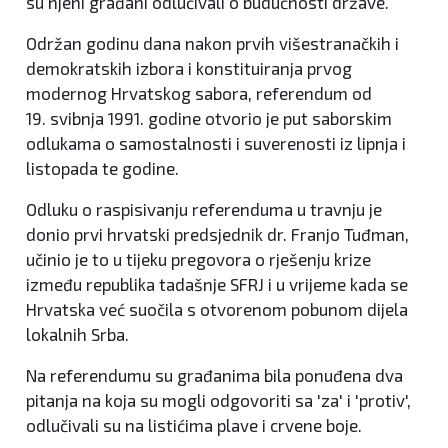
su njeni građani odlučivali o budućnosti države.
Održan godinu dana nakon prvih višestranačkih i
demokratskih izbora i konstituiranja prvog
modernog Hrvatskog sabora, referendum od
19. svibnja 1991. godine otvorio je put saborskim
odlukama o samostalnosti i suverenosti iz lipnja i
listopada te godine.
Odluku o raspisivanju referenduma u travnju je
donio prvi hrvatski predsjednik dr. Franjo Tuđman,
učinio je to u tijeku pregovora o rješenju krize
između republika tadašnje SFRJ i u vrijeme kada se
Hrvatska već suočila s otvorenom pobunom dijela
lokalnih Srba.
Na referendumu su građanima bila ponuđena dva
pitanja na koja su mogli odgovoriti sa 'za' i 'protiv',
odlučivali su na listićima plave i crvene boje.