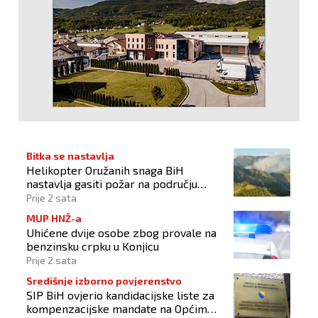
Bitka se nastavlja
Helikopter Oružanih snaga BiH
nastavlja gasiti požar na području
Konjica
Prije 2 sata
MUP HNŽ-a
Uhićene dvije osobe zbog provale na
benzinsku crpku u Konjicu
Prije 2 sata
Središnje izborno povjerenstvo
SIP BiH ovjerio kandidacijske liste za
kompenzacijske mandate na Općim