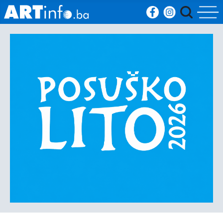
Početna
Vijesti
Sport
Kultura
Crna
kronika
Politika
Zanimljivosti