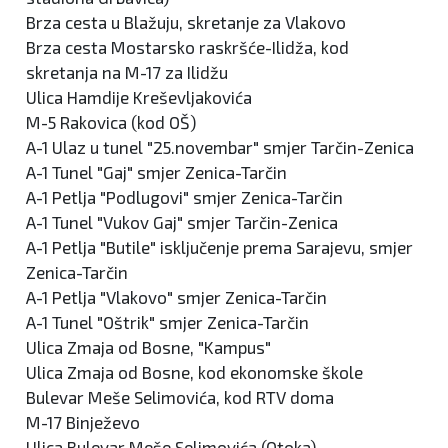
Brza cesta u Blažuju, skretanje za Vlakovo
Brza cesta Mostarsko raskršće-Ilidža, kod
skretanja na M-17 za Ilidžu
Ulica Hamdije Kreševljakovića
M-5 Rakovica (kod OŠ)
A-1 Ulaz u tunel "25.novembar" smjer Tarčin-Zenica
A-1 Tunel "Gaj" smjer Zenica-Tarčin
A-1 Petlja "Podlugovi" smjer Zenica-Tarčin
A-1 Tunel "Vukov Gaj" smjer Tarčin-Zenica
A-1 Petlja "Butile" isključenje prema Sarajevu, smjer
Zenica-Tarčin
A-1 Petlja "Vlakovo" smjer Zenica-Tarčin
A-1 Tunel "Oštrik" smjer Zenica-Tarčin
Ulica Zmaja od Bosne, "Kampus"
Ulica Zmaja od Bosne, kod ekonomske škole
Bulevar Meše Selimovića, kod RTV doma
M-17 Binježevo
Ulica Bulevar Meše Selimovića (Otoka)