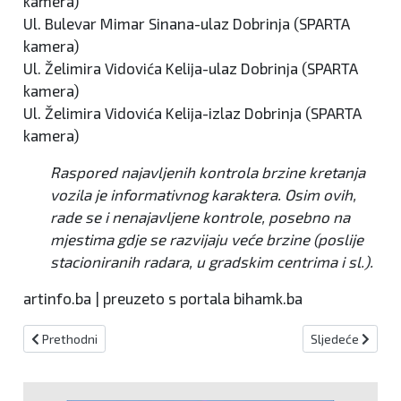
kamera)
Ul. Bulevar Mimar Sinana-ulaz Dobrinja (SPARTA
kamera)
Ul. Želimira Vidovića Kelija-ulaz Dobrinja (SPARTA
kamera)
Ul. Želimira Vidovića Kelija-izlaz Dobrinja (SPARTA
kamera)
Raspored najavljenih kontrola brzine kretanja
vozila je informativnog karaktera. Osim ovih,
rade se i nenajavljene kontrole, posebno na
mjestima gdje se razvijaju veće brzine (poslije
stacioniranih radara, u gradskim centrima i sl.).
artinfo.ba | preuzeto s portala bihamk.ba
Prethodni članak: Na ULTRA Europe festivalu 119 uhićenih
Sljedeći članak:
Prethodni
Sljedeće