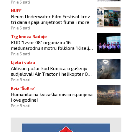
izborima 2026
Prije 5 sati
NUFF
Neum Underwater Film Festival kroz
tri dana spaja umjetnost filma i more
Prije 5 sati
Trg kneza Radoje
KUD "Izvor 08" organizira 16.
međunarodnu smotru folklora "Kiseljak
2026"
Prije 5 sati
Ljeto i vatra
Aktivan požar kod Konjica, u gašenju
sudjelovali Air Tractor i helikopter OS-
a BiH
Prije 8 sati
Kviz "ŠoKre"
Humanitarna kvizaška misija ispunjena
i ove godine!
Prije 8 sati