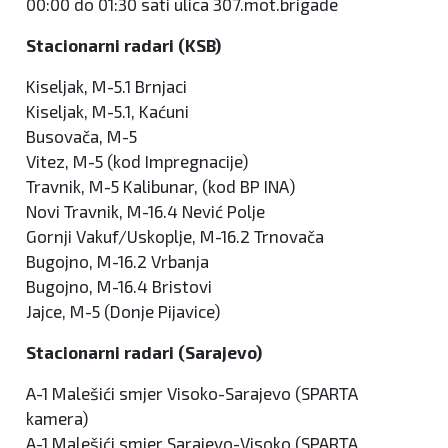
00:00 do 01:30 sati ulica 307.mot.brigade
Stacionarni radari (KSB)
Kiseljak, M-5.1 Brnjaci
Kiseljak, M-5.1, Kaćuni
Busovača, M-5
Vitez, M-5 (kod Impregnacije)
Travnik, M-5 Kalibunar, (kod BP INA)
Novi Travnik, M-16.4 Nević Polje
Gornji Vakuf/Uskoplje, M-16.2 Trnovača
Bugojno, M-16.2 Vrbanja
Bugojno, M-16.4 Bristovi
Jajce, M-5 (Donje Pijavice)
Stacionarni radari (Sarajevo)
A-1 Malešići smjer Visoko-Sarajevo (SPARTA
kamera)
A-1 Malešići smjer Sarajevo-Visoko (SPARTA