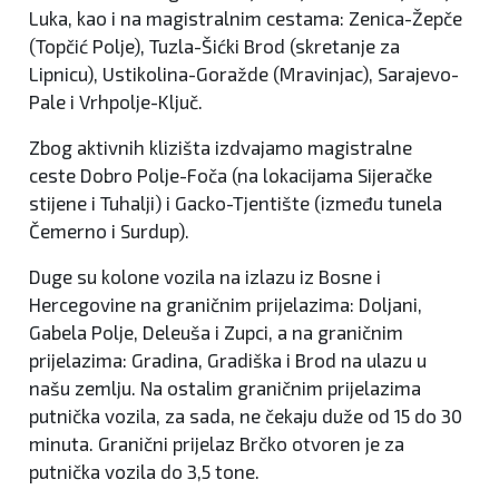
Luka, kao i na magistralnim cestama: Zenica-Žepče
(Topčić Polje), Tuzla-Šićki Brod (skretanje za
Lipnicu), Ustikolina-Goražde (Mravinjac), Sarajevo-
Pale i Vrhpolje-Ključ.
Zbog aktivnih klizišta izdvajamo magistralne
ceste Dobro Polje-Foča (na lokacijama Sijeračke
stijene i Tuhalji) i Gacko-Tjentište (između tunela
Čemerno i Surdup).
Duge su kolone vozila na izlazu iz Bosne i
Hercegovine na graničnim prijelazima: Doljani,
Gabela Polje, Deleuša i Zupci, a na graničnim
prijelazima: Gradina, Gradiška i Brod na ulazu u
našu zemlju. Na ostalim graničnim prijelazima
putnička vozila, za sada, ne čekaju duže od 15 do 30
minuta. Granični prijelaz Brčko otvoren je za
putnička vozila do 3,5 tone.