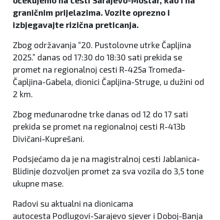
očekujemo na cesti Sarajevo-Mostar, kao i na
graničnim prijelazima. Vozite oprezno i
izbjegavajte rizična preticanja.
Zbog održavanja “20. Pustolovne utrke Čapljina
2025.” danas od 17:30 do 18:30 sati prekida se
promet na regionalnoj cesti R-425a Tromeđa-
Čapljina-Gabela, dionici Čapljina-Struge, u dužini od
2 km.
Zbog međunarodne trke danas od 12 do 17 sati
prekida se promet na regionalnoj cesti R-413b
Divičani-Kuprešani.
Podsjećamo da je na magistralnoj cesti Jablanica-
Blidinje dozvoljen promet za sva vozila do 3,5 tone
ukupne mase.
Radovi su aktualni na dionicama
autocesta Podlugovi-Sarajevo sjever i Doboj-Banja