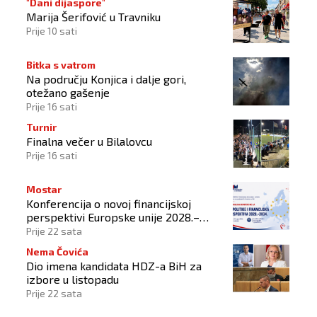
"Dani dijaspore"
Marija Šerifović u Travniku
Prije 10 sati
Bitka s vatrom
Na području Konjica i dalje gori,
otežano gašenje
Prije 16 sati
Turnir
Finalna večer u Bilalovcu
Prije 16 sati
Mostar
Konferencija o novoj financijskoj
perspektivi Europske unije 2028.–
2034.
Prije 22 sata
Nema Čovića
Dio imena kandidata HDZ-a BiH za
izbore u listopadu
Prije 22 sata