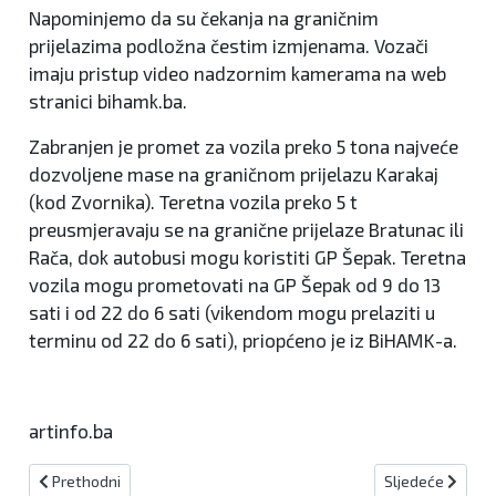
Napominjemo da su čekanja na graničnim
prijelazima podložna čestim izmjenama. Vozači
imaju pristup video nadzornim kamerama na web
stranici bihamk.ba.
Zabranjen je promet za vozila preko 5 tona najveće
dozvoljene mase na graničnom prijelazu Karakaj
(kod Zvornika). Teretna vozila preko 5 t
preusmjeravaju se na granične prijelaze Bratunac ili
Rača, dok autobusi mogu koristiti GP Šepak. Teretna
vozila mogu prometovati na GP Šepak od 9 do 13
sati i od 22 do 6 sati (vikendom mogu prelaziti u
terminu od 22 do 6 sati), priopćeno je iz BiHAMK-a.
artinfo.ba
Prethodni članak: Srce za djecu - Završen ovogodišnji Rehabilitaci
Sljedeći članak
Prethodni
Sljedeće