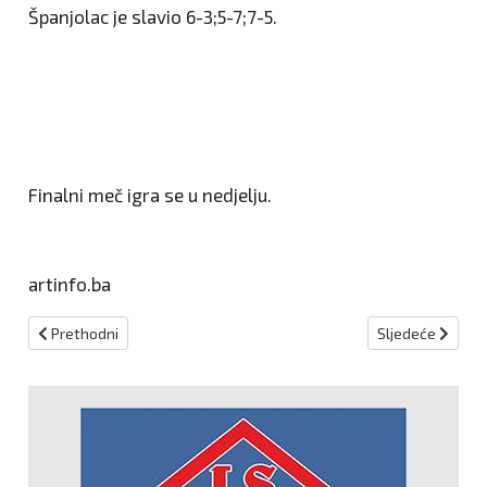
Španjolac je slavio 6-3;5-7;7-5.
Finalni meč igra se u nedjelju.
artinfo.ba
Prethodni članak: Ganchev i Maes u finalu dubla
Sljedeći članak:
Prethodni
Sljedeće