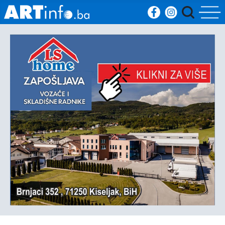
Početna
Vijesti
Sport
Kultura
Crna
kronika
Politika
Zanimljivosti