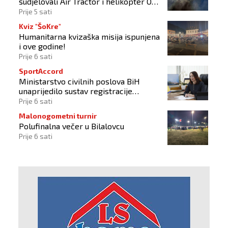
sudjelovali Air Tractor i helikopter OS-
a BiH
Prije 5 sati
Kviz "ŠoKre"
Humanitarna kvizaška misija ispunjena
i ove godine!
Prije 6 sati
SportAccord
Ministarstvo civilnih poslova BiH
unaprijedilo sustav registracije
sportskih organizacija
Prije 6 sati
Malonogometni turnir
Polufinalna večer u Bilalovcu
Prije 6 sati