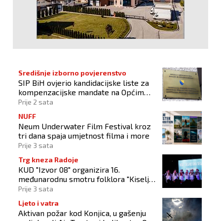
Središnje izborno povjerenstvo
SIP BiH ovjerio kandidacijske liste za
kompenzacijske mandate na Općim
izborima 2026
Prije 2 sata
NUFF
Neum Underwater Film Festival kroz
tri dana spaja umjetnost filma i more
Prije 3 sata
Trg kneza Radoje
KUD "Izvor 08" organizira 16.
međunarodnu smotru folklora "Kiseljak
2026"
Prije 3 sata
Ljeto i vatra
Aktivan požar kod Konjica, u gašenju