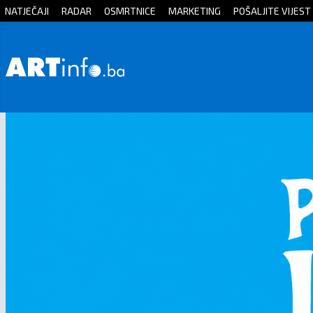
NATJEČAJI
RADAR
OSMRTNICE
MARKETING
POŠALJITE VIJEST
Početna
Vijesti
Sport
Kultura
Crna
kronika
Politika
Zanimljivosti