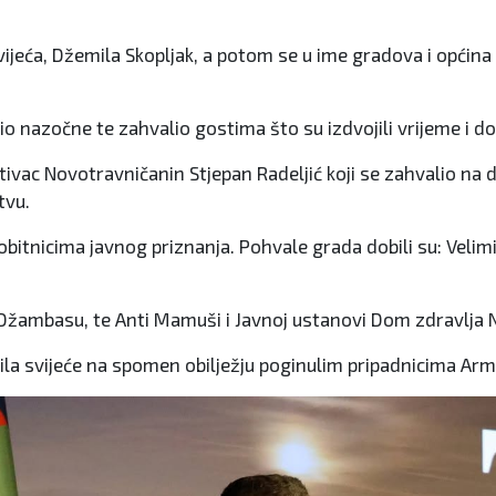
ijeća, Džemila Skopljak, a potom se u ime gradova i općina p
 nazočne te zahvalio gostima što su izdvojili vrijeme i do
tivac Novotravničanin Stjepan Radeljić koji se zahvalio na 
tvu.
itnicima javnog priznanja. Pohvale grada dobili su: Velimir
Džambasu, te Anti Mamuši i Javnoj ustanovi Dom zdravlja N
alila svijeće na spomen obilježju poginulim pripadnicima Arm