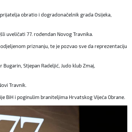
rijatelja obratio i dogradonačelnik grada Osijeka,
šli uveličati 77. rođendan Novog Travnika.
dodjeljenom priznanju, te je pozvao sve da reprezentaciju
 Bugarin, Stjepan Radeljić, Judo klub Zmaj,
ovi Travnik.
ije BiH i poginulim braniteljima Hrvatskog Vijeća Obrane.