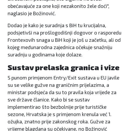
obećavajuće za one koji nezakonito žele doći",
naglasio je Božinović.
Dodao je kako je suradnja s BiH tu krucijalna,
podsjetivši na prošlogodišnji dogovor o rasporedu
Frontexovih snaga u BiH koji je još u začetku, ali od
kojeg međunarodna zajednica očekuje snažniju
suradnju u godinama koje dolaze.
Sustav prelaska granica i vize
S punom primjenom Entry/Exit sustava u EU javile
su se velike gužve na graničnim prijelazima, a
ministar podsjeća da su to pravila koja vrijede za
sve države članice. Kako bi se sustav
implementirao što bezbolnije prije turističke
sezone, Hrvatska je s primjenom krenula već 1.
ožujka, znatno prije zakonskog roka. Gužve za
vrijeme blagdana su očekivane, no Božinović