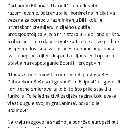
Darijanom Filipović. Uz odlično međusobno
razumijevanje, pokrenuta je i konkretna inicijativa
vezana za pomoć u razminiranju BiH, koju je
hrvatskom premijeru inicijalno uputila
predsjedateljica Vijeća ministara BiH Borjana Krišto.
S obzirom na to da je Hrvatska 1. ožujka ove godine
uspješno dovršila svoj proces razminiranja, sada
svoju neprocjenjivu ekspertizu, ljudstvo i opremu
stavlja na raspolaganje Bosni i Hercegovini.
"Danas smo s ministricom civilnih poslova BiH
Dubravkom Bošnjak i gospođom Filipović dogovorili
konkretne smjerove kako bi to što prije stavili u
funkciju. To je jedna civilizacijska razina koju svaka
vlast duguje svojim građanima", poručio je
Božinović.
Na kraju razgovora snažno je podržao europski put