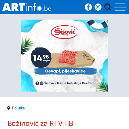
Početna
Vijesti
Sport
Kultura
Crna
kronika
Politika
Politika
Božinović za RTV HB
Zanimljivosti