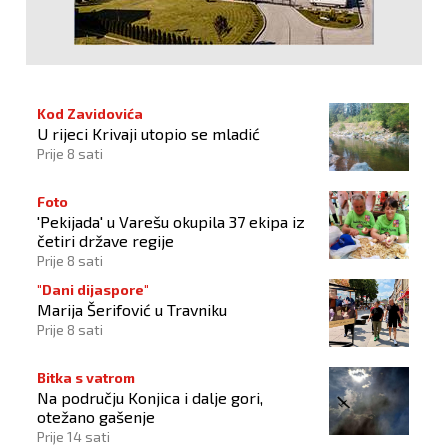
Kod Zavidovića
U rijeci Krivaji utopio se mladić
Prije 8 sati
Foto
'Pekijada' u Varešu okupila 37 ekipa iz
četiri države regije
Prije 8 sati
"Dani dijaspore"
Marija Šerifović u Travniku
Prije 8 sati
Bitka s vatrom
Na području Konjica i dalje gori,
otežano gašenje
Prije 14 sati