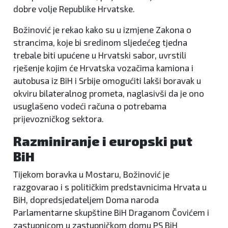
dobre volje Republike Hrvatske.
Božinović je rekao kako su u izmjene Zakona o
strancima, koje bi sredinom sljedećeg tjedna
trebale biti upućene u Hrvatski sabor, uvrstili
rješenje kojim će Hrvatska vozačima kamiona i
autobusa iz BiH i Srbije omogućiti lakši boravak u
okviru bilateralnog prometa, naglasivši da je ono
usuglašeno vodeći računa o potrebama
prijevozničkog sektora.
Razminiranje i europski put
BiH
Tijekom boravka u Mostaru, Božinović je
razgovarao i s političkim predstavnicima Hrvata u
BiH, dopredsjedateljem Doma naroda
Parlamentarne skupštine BiH Draganom Čovićem i
zastupnicom u zastupničkom domu PS BiH