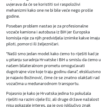
uvjerava da će se koristiti svi raspoloživi
mehanizmi kako one ne bi bile veće nego prošle
godine.
Poseban problem nastao je za profesionalne
vozače kamiona i autobusa iz BiH jer Europska
komisija nije za njih predvidjela iznimke kakve imaju
piloti, pomorci ili željezničari.
"Našli smo jedan model kako ćemo to riješiti kad je
u pitanju suradnja Hrvatske i BiH u smislu da ćemo u
našem bilateralnom prometu omogućavati
dugotrajne vize koje traju godinu dana", ekskluzivno
je najavio Božinović, čime će se znatno olakšati rad
vozačima u međunarodnom transportu.
Pojasnio je kako je Hrvatska jedina to pokušala
riješiti na razini cijele EU, ali druge države nažalost
nisu pokazale interes, pa je ovo isključivo znak