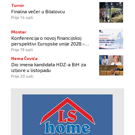
Turnir
Finalna večer u Bilalovcu
Prije 14 sati
Mostar
Konferencija o novoj financijskoj
perspektivi Europske unije 2028.–
2034.
Prije 19 sati
Nema Čovića
Dio imena kandidata HDZ-a BiH za
izbore u listopadu
Prije 20 sati