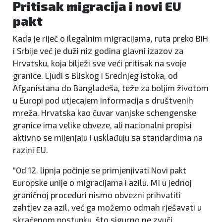
Pritisak migracija i novi EU
pakt
Kada je riječ o ilegalnim migracijama, ruta preko BiH
i Srbije već je duži niz godina glavni izazov za
Hrvatsku, koja bilježi sve veći pritisak na svoje
granice. Ljudi s Bliskog i Srednjeg istoka, od
Afganistana do Bangladeša, teže za boljim životom
u Europi pod utjecajem informacija s društvenih
mreža. Hrvatska kao čuvar vanjske schengenske
granice ima velike obveze, ali nacionalni propisi
aktivno se mijenjaju i usklađuju sa standardima na
razini EU.
"Od 12. lipnja počinje se primjenjivati Novi pakt
Europske unije o migracijama i azilu. Mi u jednoj
graničnoj proceduri nismo obvezni prihvatiti
zahtjev za azil, već ga možemo odmah rješavati u
skraćenom postupku, što sigurno ne zvuči