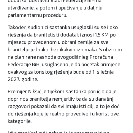
dodatka, dostaviti Vladi Federacije BiH na
utvrđivanje, a potom i upućivanje u daljnju
parlamentarnu proceduru.
Također, sudionici sastanka usuglasili su se i oko
rješenja da braniteljski dodatak iznosi 1,5 KM po
mjesecu provedenom u obrani zemlje za sve
branitelje jednako, bez ikakvih iznimaka. S obzirom
na planirane rashode ovogodišnjeg Proračuna
Federacije BiH, usuglašeno je da početak primjene
ovakvog zakonskog rješenja bude od 1. siječnja
2027. godine.
Premijer Nikšić je tijekom sastanka poručio da je
doprinos branitelja nemjerljiv te da su današnji
razgovori pokazali da svi imaju isti cilj, a to je doći
do rješenja koje je realno provedivo i u korist ove
kategorije.