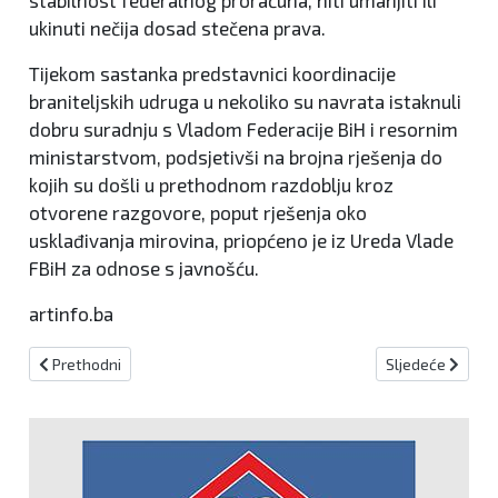
stabilnost federalnog proračuna, niti umanjiti ili
ukinuti nečija dosad stečena prava.
Tijekom sastanka predstavnici koordinacije
braniteljskih udruga u nekoliko su navrata istaknuli
dobru suradnju s Vladom Federacije BiH i resornim
ministarstvom, podsjetivši na brojna rješenja do
kojih su došli u prethodnom razdoblju kroz
otvorene razgovore, poput rješenja oko
usklađivanja mirovina, priopćeno je iz Ureda Vlade
FBiH za odnose s javnošću.
artinfo.ba
Prethodni članak: Veleposlanika Kraljevine Nizozemske sa vodst
Sljedeći članak
Prethodni
Sljedeće