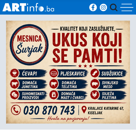
Početna
Vijesti
Sport
Kultura
Crna
kronika
Politika
Zanimljivosti