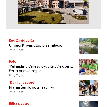
Kod Zavidovića
U rijeci Krivaji utopio se mladić
Prije 7 sati
Foto
'Pekijada' u Varešu okupila 37 ekipa iz
četiri države regije
Prije 7 sati
"Dani dijaspore"
Marija Šerifović u Travniku
Prije 7 sati
Bitka s vatrom