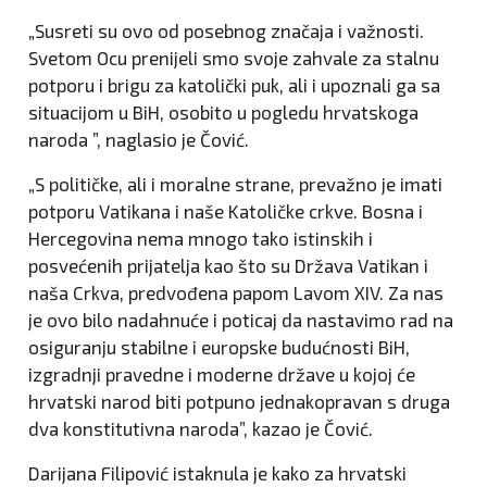
„Susreti su ovo od posebnog značaja i važnosti.
Svetom Ocu prenijeli smo svoje zahvale za stalnu
potporu i brigu za katolički puk, ali i upoznali ga sa
situacijom u BiH, osobito u pogledu hrvatskoga
naroda ”, naglasio je Čović.
„S političke, ali i moralne strane, prevažno je imati
potporu Vatikana i naše Katoličke crkve. Bosna i
Hercegovina nema mnogo tako istinskih i
posvećenih prijatelja kao što su Država Vatikan i
naša Crkva, predvođena papom Lavom XIV. Za nas
je ovo bilo nadahnuće i poticaj da nastavimo rad na
osiguranju stabilne i europske budućnosti BiH,
izgradnji pravedne i moderne države u kojoj će
hrvatski narod biti potpuno jednakopravan s druga
dva konstitutivna naroda”, kazao je Čović.
Darijana Filipović istaknula je kako za hrvatski