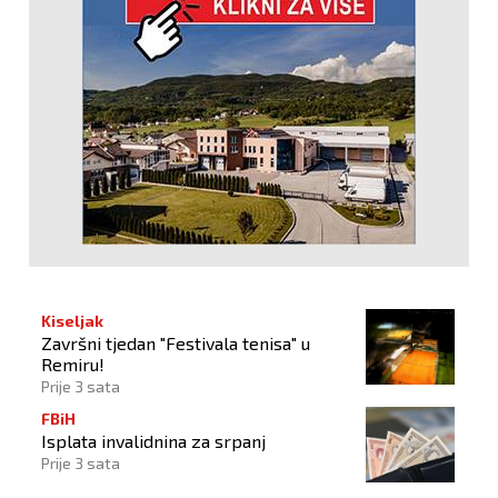
Kiseljak
Završni tjedan "Festivala tenisa" u
Remiru!
Prije 3 sata
FBiH
Isplata invalidnina za srpanj
Prije 3 sata