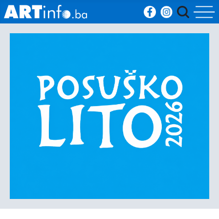
Početna
Vijesti
Sport
Kultura
Crna
kronika
Politika
Zanimljivosti