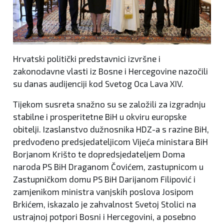
Hrvatski politički predstavnici izvršne i
zakonodavne vlasti iz Bosne i Hercegovine nazočili
su danas audijenciji kod Svetog Oca Lava XIV.
Tijekom susreta snažno su se založili za izgradnju
stabilne i prosperitetne BiH u okviru europske
obitelji. Izaslanstvo dužnosnika HDZ-a s razine BiH,
predvođeno predsjedateljicom Vijeća ministara BiH
Borjanom Krišto te dopredsjedateljem Doma
naroda PS BiH Draganom Čovićem, zastupnicom u
Zastupničkom domu PS BiH Darijanom Filipović i
zamjenikom ministra vanjskih poslova Josipom
Brkićem, iskazalo je zahvalnost Svetoj Stolici na
ustrajnoj potpori Bosni i Hercegovini, a posebno