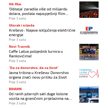
Hit-film
'Odiseja' zaradila više od milijardu
dolara, postala najuspješniji film
Christophera Nolana
Prije 3 sata
Utorak i srijeda
Kreševo : Najava isključenja električne
energije
Prije 3 sata
Novi Travnik
Caffe Lašva pobjednik turnira u
Rankovićima!
Prije 3 sata
"Da za donorstvo, da za život"
Javna tribina u Kreševu: Donorstvo
organa znači novu priliku za život
Prije 3 sata
BIHAMK
Od ranih jutarnjih sati duge kolone
vozila na graničnim prijelazima na
izlazu iz BiH
Prije 3 sata