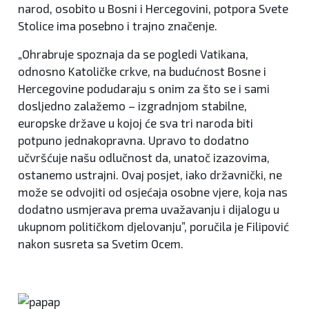
narod, osobito u Bosni i Hercegovini, potpora Svete
Stolice ima posebno i trajno značenje.
„Ohrabruje spoznaja da se pogledi Vatikana,
odnosno Katoličke crkve, na budućnost Bosne i
Hercegovine podudaraju s onim za što se i sami
dosljedno zalažemo – izgradnjom stabilne,
europske države u kojoj će sva tri naroda biti
potpuno jednakopravna. Upravo to dodatno
učvršćuje našu odlučnost da, unatoč izazovima,
ostanemo ustrajni. Ovaj posjet, iako državnički, ne
može se odvojiti od osjećaja osobne vjere, koja nas
dodatno usmjerava prema uvažavanju i dijalogu u
ukupnom političkom djelovanju”, poručila je Filipović
nakon susreta sa Svetim Ocem.