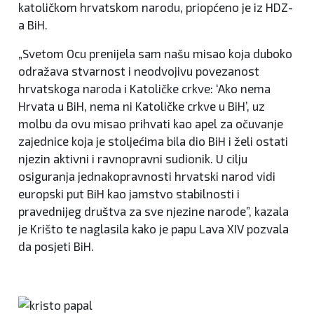
katoličkom hrvatskom narodu, priopćeno je iz HDZ-
a BiH.
„Svetom Ocu prenijela sam našu misao koja duboko
odražava stvarnost i neodvojivu povezanost
hrvatskoga naroda i Katoličke crkve: ‘Ako nema
Hrvata u BiH, nema ni Katoličke crkve u BiH’, uz
molbu da ovu misao prihvati kao apel za očuvanje
zajednice koja je stoljećima bila dio BiH i želi ostati
njezin aktivni i ravnopravni sudionik. U cilju
osiguranja jednakopravnosti hrvatski narod vidi
europski put BiH kao jamstvo stabilnosti i
pravednijeg društva za sve njezine narode”, kazala
je Krišto te naglasila kako je papu Lava XIV pozvala
da posjeti BiH.