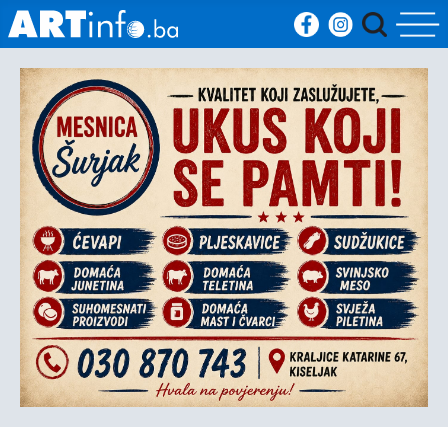
Početna
Vijesti
Sport
Kultura
Crna
kronika
Politika
Zanimljivosti