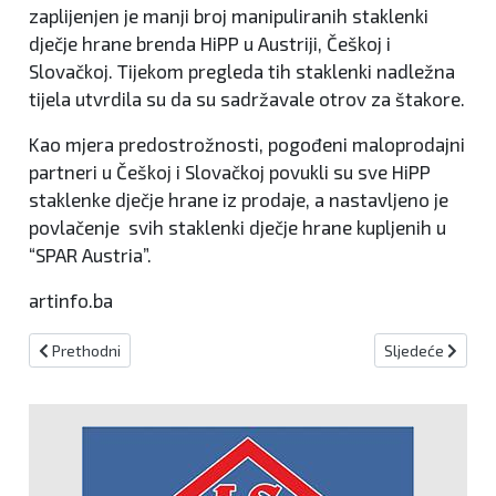
zaplijenjen je manji broj manipuliranih staklenki
dječje hrane brenda HiPP u Austriji, Češkoj i
Slovačkoj. Tijekom pregleda tih staklenki nadležna
tijela utvrdila su da su sadržavale otrov za štakore.
Kao mjera predostrožnosti, pogođeni maloprodajni
partneri u Češkoj i Slovačkoj povukli su sve HiPP
staklenke dječje hrane iz prodaje, a nastavljeno je
povlačenje svih staklenki dječje hrane kupljenih u
“SPAR Austria”.
artinfo.ba
Prethodni članak: U FBiH inflacija u ožujku 1,9 posto, na godišnjoj r
Sljedeći članak: 
Prethodni
Sljedeće