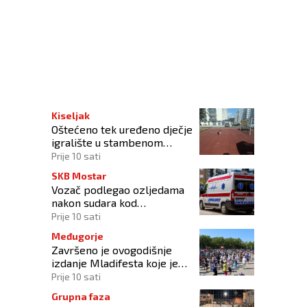
nevno ljetovanje
Kiseljak
Oštećeno tek uređeno dječje
igralište u stambenom
naselju
Prije 10 sati
SKB Mostar
Vozač podlegao ozljedama
nakon sudara kod
Tomislavgrada
Prije 10 sati
Međugorje
Završeno je ovogodišnje
izdanje Mladifesta koje je
okupilo mlade iz 73 zemlje
Prije 10 sati
svijeta
Grupna faza