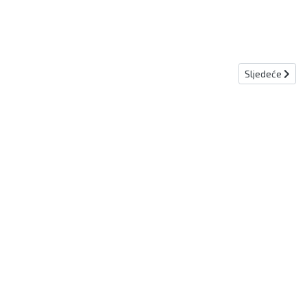
Sljedeći člana
Sljedeće