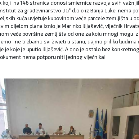
 koji na 146 stranica donosi smjernice razvoja svih važniji
nstitut za građevinarstvo „IG“ d.o.o iz Banja Luke, nema p
eljskih kuća uvjetuje kupovinom veće parcele zemljišta u od
vim dijelom plana iznio je Marinko Ilijašević, vijećnik Hrva
nom veće površine zemljišta od one za koju mnogi mogu iz
emo i ne trebamo svi živjeti u stanu, dajmo priliku ljudima 
je je koje je uputio Ilijašević. A ono je ostalo bez konkretn
dokument nema potporu niti jednog vijećnika!