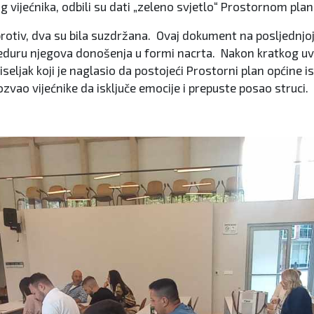
dnog vijećnika, odbili su dati „zeleno svjetlo“ Prostornom p
 je protiv, dva su bila suzdržana. Ovaj dokument na posljedn
oceduru njegova donošenja u formi nacrta. Nakon kratkog uv
ljak koji je naglasio da postojeći Prostorni plan općine isti
ozvao vijećnike da isključe emocije i prepuste posao struci.