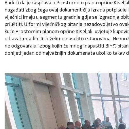
Budući da je rasprava o Prostornom planu općine Kiseljak
nagađati zbog čega ovaj dokument čiju izradu potpisuje I
vijećnici imaju u segmentu gradnje gdje se izgradnja obit
priuštiti. U formi vijećničkog pitanja nezadovoljstvo ovak
kuće Prostornim planom općine Kiseljak uvjetuje kupovi
odlazak mladih ili ih želimo naseliti u stanovima. Ne mož
ne odgovaraju i zbog kojih će mnogi napustiti BiH!“, pitan
donijeti jedan od najvažnijih dokumenata ukoliko takav 