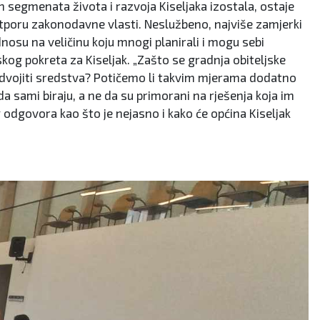
h segmenata života i razvoja Kiseljaka izostala, ostaje
otporu zakonodavne vlasti. Neslužbeno, najviše zamjerki
nosu na veličinu koju mnogi planirali i mogu sebi
tskog pokreta za Kiseljak. „Zašto se gradnja obiteljske
dvojiti sredstva? Potičemo li takvim mjerama dodatno
da sami biraju, a ne da su primorani na rješenja koja im
og odgovora kao što je nejasno i kako će općina Kiseljak