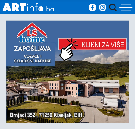
Početna
Vijesti
Sport
Kultura
Crna
kronika
Politika
Zanimljivosti