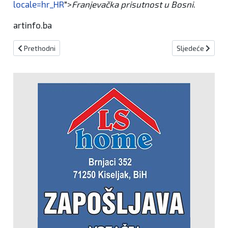
locale=hr_HR
">
Franjevačka prisutnost u Bosni
.
artinfo.ba
Prethodni članak: Turistička zajednica KSB na sajmu Arabian Trav
Sljedeći članak
Prethodni
Sljedeće