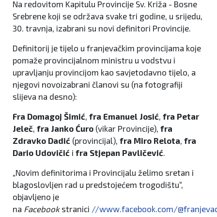
Na redovitom Kapitulu Provincije Sv. Križa - Bosne
Srebrene koji se održava svake tri godine, u srijedu,
30. travnja, izabrani su novi definitori Provincije.
Definitorij je tijelo u franjevačkim provincijama koje
pomaže provincijalnom ministru u vodstvu i
upravljanju provincijom kao savjetodavno tijelo, a
njegovi novoizabrani članovi su (na fotografiji
slijeva na desno):
Fra Domagoj Šimić
,
fra Emanuel Josić
,
fra Petar
Jeleč
,
fra Janko Ćuro
(vikar Provincije),
fra
Zdravko Dadić
(provincijal),
fra Miro Relota
,
fra
Dario Udovičić
i
fra Stjepan Pavličević
.
„Novim definitorima i Provincijalu želimo sretan i
blagoslovljen rad u predstojećem trogodištu“,
objavljeno je
na
Facebook
stranici
//www.facebook.com/@franjevac