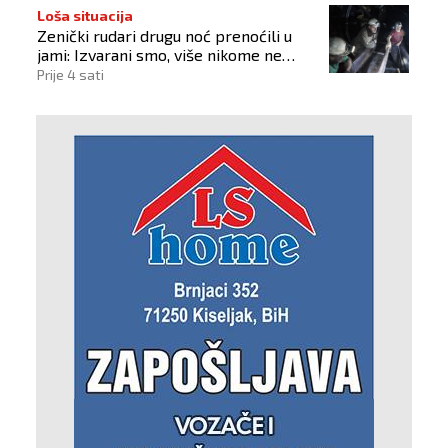
Loša situacija
Zenički rudari drugu noć prenoćili u
jami: Izvarani smo, više nikome ne
vjerujemo
Prije 4 sati