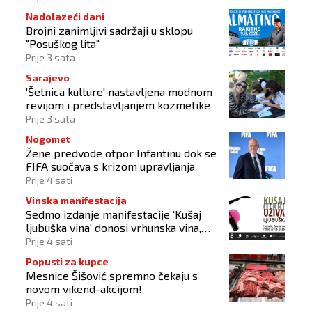
Nadolazeći dani
Brojni zanimljivi sadržaji u sklopu
"Posuškog lita"
Prije 3 sata
Sarajevo
'Šetnica kulture' nastavljena modnom
revijom i predstavljanjem kozmetike
Prije 3 sata
Nogomet
Žene predvode otpor Infantinu dok se
FIFA suočava s krizom upravljanja
Prije 4 sati
Vinska manifestacija
Sedmo izdanje manifestacije 'Kušaj
ljubuška vina' donosi vrhunska vina,
gastronomiju i glazbu
Prije 4 sati
Popusti za kupce
Mesnice Šišović spremno čekaju s
novom vikend-akcijom!
Prije 4 sati