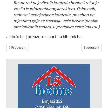
Raspored najavljenih kontrola brzine kretanja
vozila je informativnog karaktera. Osim ovih,
rade se i nenajavljene kontrole, posebno na
mjestima gdje se razvijaju veće brzine (poslije
stacioniranih radara, u gradskim centrima i sl.).
artinfo.ba | preuzeto s portala bihamk.ba
Prethodni članak: Papina poruka Urbi et orbi
Sljedeći članak:
Prethodni
Sljedeće