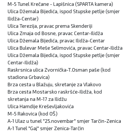
M-5 Tunel Krečane - Lapišnica (SPARTA kamera)
Ulica Džemala Bijedića, ispod Stupske petlje (smjer
Ilidža-Centar)
Ulica Terezija, pravac prema Skenderiji
Ulica Zmaja od Bosne, pravac Centar-Ilidža
Ulica Džemala Bijedića, pravac Ilidža-Centar
Ulica Bulevar Meše Selimovića, pravac Centar-Ilidža
Ulica Džemala Bijedića, ispod Stupske petlje (smjer
Centar-Ilidža)
Raskrsnica ulica Zvornička-T.Osman paše (kod
stadiona Grbavica)
Brza cesta u Blažuju, skretanje za Vlakovo
Brza cesta Mostarsko raskršće-Ilidža, kod
skretanja na M-17 za Ilidžu
Ulica Hamdije Kreševljakovića
M-5 Rakovica (kod OŠ)
A-1 Ulaz u tunel "25.novembar" smjer Tarčin-Zenica
A-1 Tunel "Gaj" smjer Zenica-Tarčin