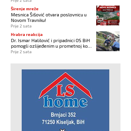
Prije 2 sata
Širenje mreže
Mesnica Šišović otvara poslovnicu u
Novom Travniku!
Prije 2 sata
Hrabra reakcija
Dr. Ismar Halilović i pripadnici OS BiH
pomogli ozlijeđenim u prometnoj kod
Busovače!
Prije 2 sata