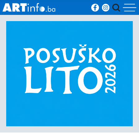
Početna
Vijesti
Sport
Kultura
Crna
kronika
Politika
Zanimljivosti