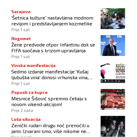
Sarajevo
'Šetnica kulture' nastavljena modnom
revijom i predstavljanjem kozmetike
Prije 1 sat
Nogomet
Žene predvode otpor Infantinu dok se
FIFA suočava s krizom upravljanja
Prije 1 sat
Vinska manifestacija
Sedmo izdanje manifestacije 'Kušaj
ljubuška vina' donosi vrhunska vina,
gastronomiju i glazbu
Prije 1 sat
Popusti za kupce
Mesnice Šišović spremno čekaju s
novom vikend-akcijom!
Prije 2 sata
Loša situacija
Zenički rudari drugu noć prenoćili u
jami: Izvarani smo, više nikome ne
vjerujemo