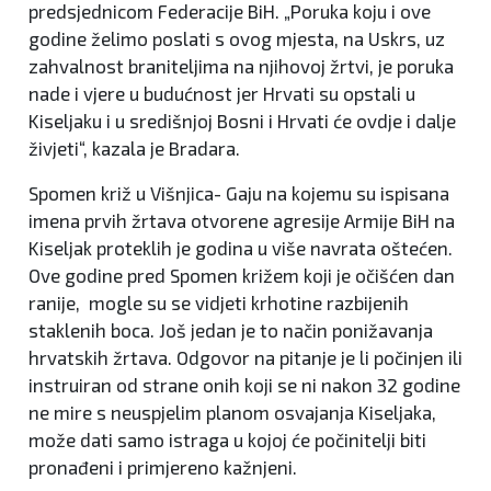
predsjednicom Federacije BiH. „Poruka koju i ove
godine želimo poslati s ovog mjesta, na Uskrs, uz
zahvalnost braniteljima na njihovoj žrtvi, je poruka
nade i vjere u budućnost jer Hrvati su opstali u
Kiseljaku i u središnjoj Bosni i Hrvati će ovdje i dalje
živjeti“, kazala je Bradara.
Spomen križ u Višnjica- Gaju na kojemu su ispisana
imena prvih žrtava otvorene agresije Armije BiH na
Kiseljak proteklih je godina u više navrata oštećen.
Ove godine pred Spomen križem koji je očišćen dan
ranije, mogle su se vidjeti krhotine razbijenih
staklenih boca. Još jedan je to način ponižavanja
hrvatskih žrtava. Odgovor na pitanje je li počinjen ili
instruiran od strane onih koji se ni nakon 32 godine
ne mire s neuspjelim planom osvajanja Kiseljaka,
može dati samo istraga u kojoj će počinitelji biti
pronađeni i primjereno kažnjeni.