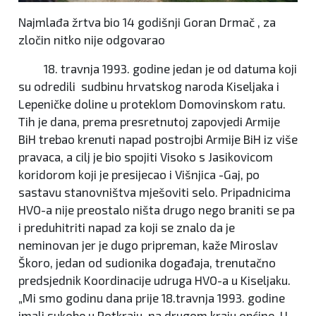
Najmlađa žrtva bio 14 godišnji Goran Drmač , za
zločin nitko nije odgovarao
18. travnja 1993. godine jedan je od datuma koji
su odredili sudbinu hrvatskog naroda Kiseljaka i
Lepeničke doline u proteklom Domovinskom ratu.
Tih je dana, prema presretnutoj zapovjedi Armije
BiH trebao krenuti napad postrojbi Armije BiH iz više
pravaca, a cilj je bio spojiti Visoko s Jasikovicom
koridorom koji je presijecao i Višnjica -Gaj, po
sastavu stanovništva mješoviti selo. Pripadnicima
HVO-a nije preostalo ništa drugo nego braniti se pa
i preduhitriti napad za koji se znalo da je
neminovan jer je dugo pripreman, kaže Miroslav
Škoro, jedan od sudionika događaja, trenutačno
predsjednik Koordinacije udruga HVO-a u Kiseljaku.
„Mi smo godinu dana prije 18.travnja 1993. godine
imali sukobe u Potkraju, na drugom kraju općine. U