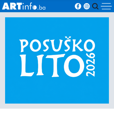
Početna
Vijesti
Sport
Kultura
Crna
kronika
Politika
Zanimljivosti