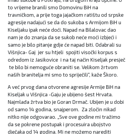
to vrijeme branili smo Domovinu BiH na
travničkom, a prije toga jajačkom ratištu od srpske
agresije nadajući se da do sukoba s Armijom BiH u
Kiseljaku ipak neće doći. Napad na Bilalovac dao
nam je do znanja da se sukob neće moći izbjeći i
samo je bilo pitanje gdje će napad biti. Odabrali su
Višnjica- Gaj jer su htjeli spojiti visočki korpus s
odredom iz Jasikovice i na taj način Kiseljak presječ
te bilo bi nemoguće obraniti se. Velikom žrtvom
naših branitelja mi smo to spriječili“, kaže Škoro.
A već prvog dana otvorene agresije Armije BiH na
Kiseljak u Višnjica -Gaju je ubijeno šest Hrvata.
Najmlađa žrtva bio je Goran Drmač. Ubijen je u dobi
od samo 14 godina, snajperom. Za zločin nikad
nitko nije odgovarao. „Sve ove godine mi tražimo
da se pokrene postupak i procesuira ubojstvo
dječaka od 14 godina. Mi ne možemo narediti