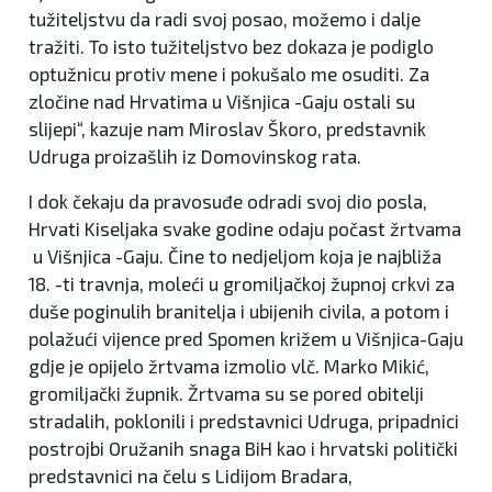
tužiteljstvu da radi svoj posao, možemo i dalje
tražiti. To isto tužiteljstvo bez dokaza je podiglo
optužnicu protiv mene i pokušalo me osuditi. Za
zločine nad Hrvatima u Višnjica -Gaju ostali su
slijepi“, kazuje nam Miroslav Škoro, predstavnik
Udruga proizašlih iz Domovinskog rata.
I dok čekaju da pravosuđe odradi svoj dio posla,
Hrvati Kiseljaka svake godine odaju počast žrtvama
u Višnjica -Gaju. Čine to nedjeljom koja je najbliža
18. -ti travnja, moleći u gromiljačkoj župnoj crkvi za
duše poginulih branitelja i ubijenih civila, a potom i
polažući vijence pred Spomen križem u Višnjica-Gaju
gdje je opijelo žrtvama izmolio vlč. Marko Mikić,
gromiljački župnik. Žrtvama su se pored obitelji
stradalih, poklonili i predstavnici Udruga, pripadnici
postrojbi Oružanih snaga BiH kao i hrvatski politički
predstavnici na čelu s Lidijom Bradara,