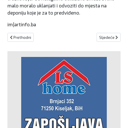
malo moralo uklanjati i odvoziti do mjesta na
deponiju koje je za to predviđeno.
im|artinfo.ba
Prethodni članak: BRZINA VOŽNJE NEOGRANIČENA!
Sljedeći člana
Prethodni
Sljedeće