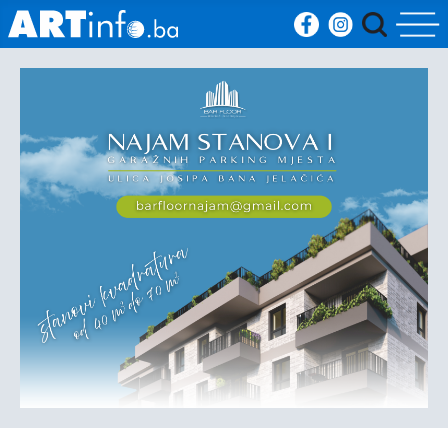
Početna
Vijesti
Sport
Kultura
Crna
kronika
Politika
Zanimljivosti