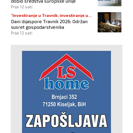
dobio sredstva Europske unije
Prije 12 sati
"Investiranje u Travnik, investiranje u
Dani dijaspore Travnik 2026: Održan
budućnost"
susret gospodarstvenika
Prije 12 sati