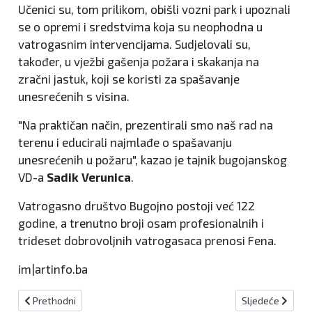
Učenici su, tom prilikom, obišli vozni park i upoznali
se o opremi i sredstvima koja su neophodna u
vatrogasnim intervencijama. Sudjelovali su,
također, u vježbi gašenja požara i skakanja na
zračni jastuk, koji se koristi za spašavanje
unesrećenih s visina.
"Na praktičan način, prezentirali smo naš rad na
terenu i educirali najmlađe o spašavanju
unesrećenih u požaru", kazao je tajnik bugojanskog
VD-a
Sadik Verunica
.
Vatrogasno društvo Bugojno postoji već 122
godine, a trenutno broji osam profesionalnih i
trideset dobrovoljnih vatrogasaca prenosi Fena.
im|artinfo.ba
Prethodni članak: VANDALIZAM U KREŠEVU
Sljedeći članak:
Prethodni
Sljedeće