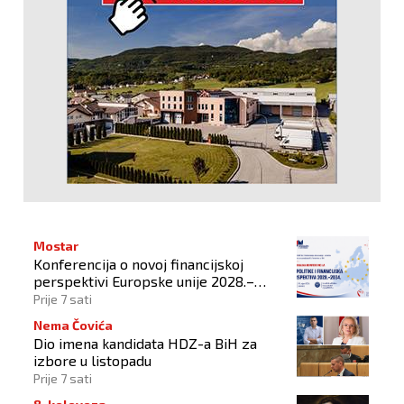
Mostar
Konferencija o novoj financijskoj
perspektivi Europske unije 2028.–
2034.
Prije 7 sati
Nema Čovića
Dio imena kandidata HDZ-a BiH za
izbore u listopadu
Prije 7 sati