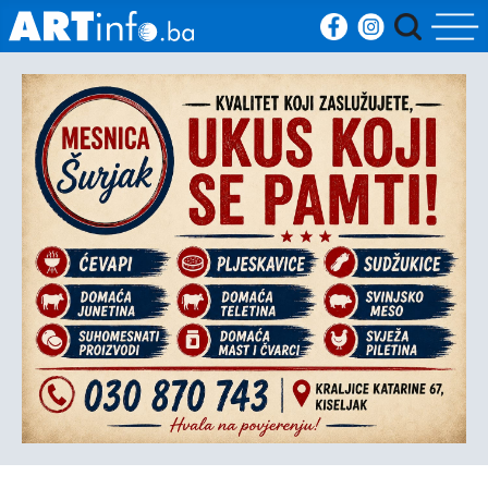
Početna
Vijesti
Sport
Kultura
Crna
kronika
Politika
Zanimljivosti