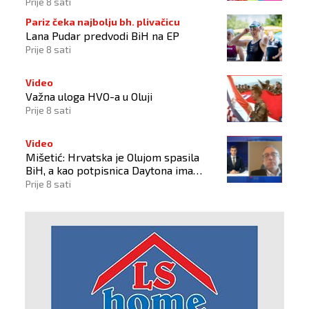
Prije 8 sati
Pariz čeka najbolju bh. plivačicu
Lana Pudar predvodi BiH na EP
Prije 8 sati
Video
Važna uloga HVO-a u Oluji
Prije 8 sati
Video
Mišetić: Hrvatska je Olujom spasila
BiH, a kao potpisnica Daytona ima
puno pravo štititi hrvatski narod
Prije 8 sati