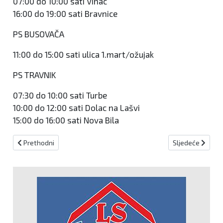
07:00 do 10:00 sati Vinac
16:00 do 19:00 sati Bravnice
PS BUSOVAČA
11:00 do 15:00 sati ulica 1.mart/ožujak
PS TRAVNIK
07:30 do 10:00 sati Turbe
10:00 do 12:00 sati Dolac na Lašvi
15:00 do 16:00 sati Nova Bila
Prethodni članak: POTICAJ RAZVOJU KREŠEVSKOG TURIZMA
Sljedeći članak
Prethodni
Sljedeće