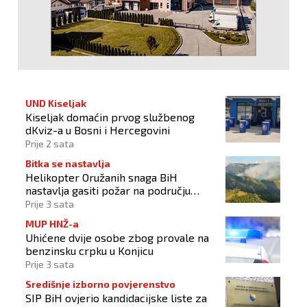
UND Kiseljak
Kiseljak domaćin prvog službenog
dKviz-a u Bosni i Hercegovini
Prije 2 sata
Bitka se nastavlja
Helikopter Oružanih snaga BiH
nastavlja gasiti požar na području
Konjica
Prije 3 sata
MUP HNŽ-a
Uhićene dvije osobe zbog provale na
benzinsku crpku u Konjicu
Prije 3 sata
Središnje izborno povjerenstvo
SIP BiH ovjerio kandidacijske liste za