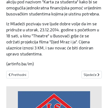
akciju pod nazivom "Karta za studenta" kako bi se
omogućila jednokratna financijska pomoć vrijednim
busovačkim studentima kojima je uistinu potrebna.
Iz Mladeži pozivaju sve ljude dobre volje da im se
pridruže u utorak, 23.12.2014. godine s početkom u
18 sati, u kinu "Theatre" u Busovači gdje će se
održati projekcija filma "Djed Mraz i ja". Cijena
ulaznice iznosi 3 KM, i sav novac će biti doniran
upravo studentima.
(artinfo.ba/im)
Prethodni članak: PRIJEVOZNO SREDSTVO ZA UŽIVANJE
Sljedeći članak
Prethodni
Sljedeće