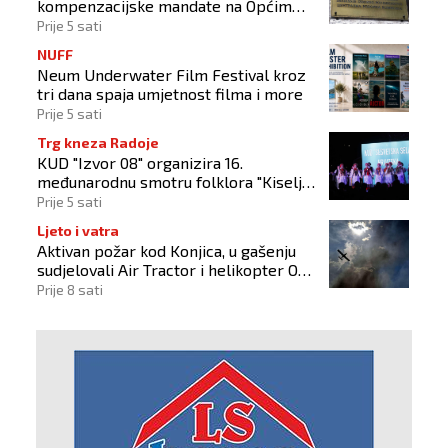
kompenzacijske mandate na Općim
izborima 2026
Prije 5 sati
NUFF
Neum Underwater Film Festival kroz
tri dana spaja umjetnost filma i more
Prije 5 sati
Trg kneza Radoje
KUD "Izvor 08" organizira 16.
međunarodnu smotru folklora "Kiseljak
2026"
Prije 5 sati
Ljeto i vatra
Aktivan požar kod Konjica, u gašenju
sudjelovali Air Tractor i helikopter OS-
a BiH
Prije 8 sati