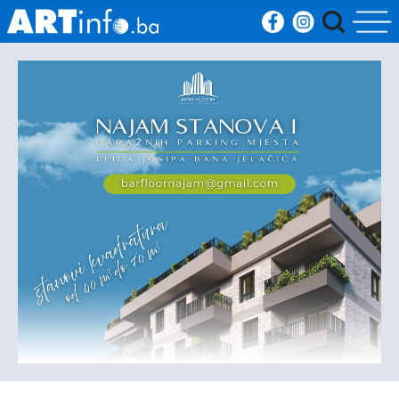
Početna
Vijesti
Sport
Kultura
Crna
kronika
Politika
Zanimljivosti