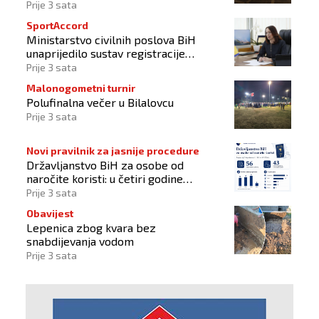
Prije 3 sata
SportAccord
Ministarstvo civilnih poslova BiH
unaprijedilo sustav registracije
sportskih organizacija
Prije 3 sata
Malonogometni turnir
Polufinalna večer u Bilalovcu
Prije 3 sata
Novi pravilnik za jasnije procedure
Državljanstvo BiH za osobe od
naročite koristi: u četiri godine
odobrena 43 zahtjeva
Prije 3 sata
Obavijest
Lepenica zbog kvara bez
snabdijevanja vodom
Prije 3 sata