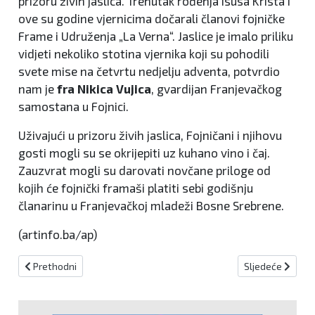
prizoru živih jaslica. Trenutak rođenja Isusa Krista i
ove su godine vjernicima dočarali članovi fojničke
Frame i Udruženja „La Verna“. Jaslice je imalo priliku
vidjeti nekoliko stotina vjernika koji su pohodili
svete mise na četvrtu nedjelju adventa, potvrdio
nam je
fra Nikica Vujica
, gvardijan Franjevačkog
samostana u Fojnici.
Uživajući u prizoru živih jaslica, Fojničani i njihovu
gosti mogli su se okrijepiti uz kuhano vino i čaj.
Zauzvrat mogli su darovati novčane priloge od
kojih će fojnički framaši platiti sebi godišnju
članarinu u Franjevačkoj mladeži Bosne Srebrene.
(artinfo.ba/ap)
Prethodni članak: MLADEŽ POMAŽE STUDENTIMA
Sljedeći članak
Prethodni
Sljedeće