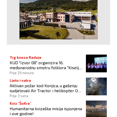
Trg kneza Radoje
KUD "Izvor 08" organizira 16.
međunarodnu smotru folklora "Kiseljak
2026"
Prije 29 minute
Ljeto i vatra
Aktivan požar kod Konjica, u gašenju
sudjelovali Air Tractor i helikopter OS-
a BiH
Prije 3 sata
Kviz "ŠoKre"
Humanitarna kvizaška misija ispunjena
i ove godine!