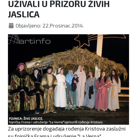
UŽIVALI U PRIZORU ŽIVIH
JASLICA
Objavljeno: 22.Prosinac.2014.
Za uprizorenje događaja rođenja Kristova zaslužni
su fojnička Frama i udruženje "La Verna"