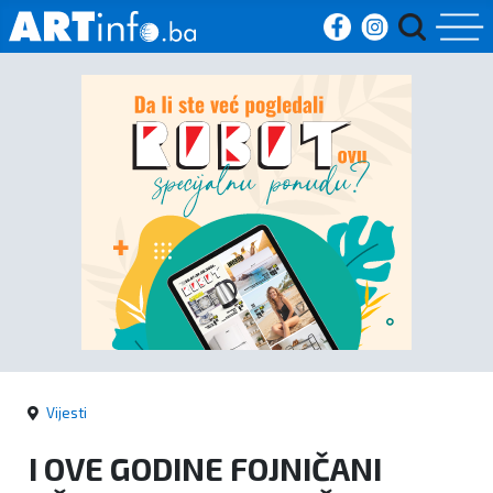
Početna
Vijesti
Sport
Kultura
Crna
kronika
Vijesti
Politika
I OVE GODINE FOJNIČANI
Zanimljivosti