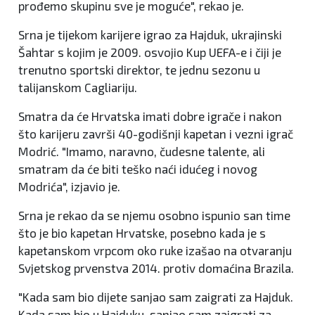
prođemo skupinu sve je moguće", rekao je.
Srna je tijekom karijere igrao za Hajduk, ukrajinski
Šahtar s kojim je 2009. osvojio Kup UEFA-e i čiji je
trenutno sportski direktor, te jednu sezonu u
talijanskom Cagliariju.
Smatra da će Hrvatska imati dobre igrače i nakon
što karijeru završi 40-godišnji kapetan i vezni igrač
Modrić. "Imamo, naravno, čudesne talente, ali
smatram da će biti teško naći idućeg i novog
Modrića", izjavio je.
Srna je rekao da se njemu osobno ispunio san time
što je bio kapetan Hrvatske, posebno kada je s
kapetanskom vrpcom oko ruke izašao na otvaranju
Svjetskog prvenstva 2014. protiv domaćina Brazila.
"Kada sam bio dijete sanjao sam zaigrati za Hajduk.
Kada sam bio u Hajduku, sanjao sam zaigrati za