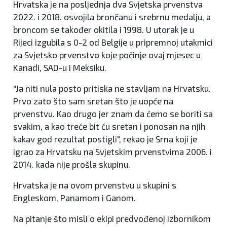
Hrvatska je na posljednja dva Svjetska prvenstva
2022. i 2018. osvojila brončanu i srebrnu medalju, a
broncom se također okitila i 1998. U utorak je u
Rijeci izgubila s 0-2 od Belgije u pripremnoj utakmici
za Svjetsko prvenstvo koje počinje ovaj mjesec u
Kanadi, SAD-u i Meksiku.
"Ja niti nula posto pritiska ne stavljam na Hrvatsku.
Prvo zato što sam sretan što je uopće na
prvenstvu. Kao drugo jer znam da ćemo se boriti sa
svakim, a kao treće bit ću sretan i ponosan na njih
kakav god rezultat postigli", rekao je Srna koji je
igrao za Hrvatsku na Svjetskim prvenstvima 2006. i
2014. kada nije prošla skupinu.
Hrvatska je na ovom prvenstvu u skupini s
Engleskom, Panamom i Ganom.
Na pitanje što misli o ekipi predvođenoj izbornikom