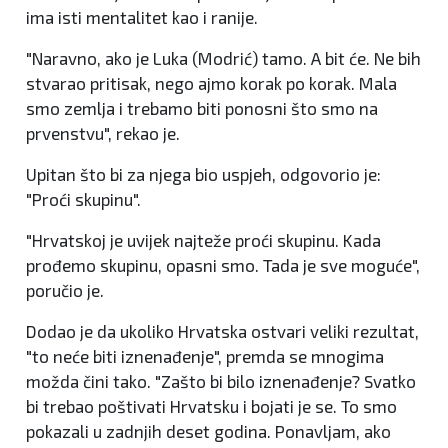
ima isti mentalitet kao i ranije.
"Naravno, ako je Luka (Modrić) tamo. A bit će. Ne bih
stvarao pritisak, nego ajmo korak po korak. Mala
smo zemlja i trebamo biti ponosni što smo na
prvenstvu", rekao je.
Upitan što bi za njega bio uspjeh, odgovorio je:
"Proći skupinu".
"Hrvatskoj je uvijek najteže proći skupinu. Kada
prođemo skupinu, opasni smo. Tada je sve moguće",
poručio je.
Dodao je da ukoliko Hrvatska ostvari veliki rezultat,
"to neće biti iznenađenje", premda se mnogima
možda čini tako. "Zašto bi bilo iznenađenje? Svatko
bi trebao poštivati Hrvatsku i bojati je se. To smo
pokazali u zadnjih deset godina. Ponavljam, ako