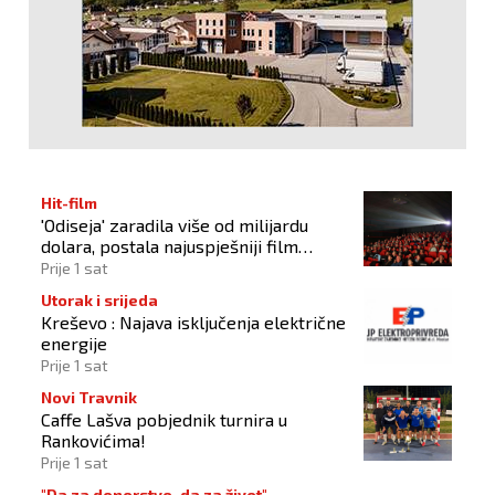
Hit-film
'Odiseja' zaradila više od milijardu
dolara, postala najuspješniji film
Christophera Nolana
Prije 1 sat
Utorak i srijeda
Kreševo : Najava isključenja električne
energije
Prije 1 sat
Novi Travnik
Caffe Lašva pobjednik turnira u
Rankovićima!
Prije 1 sat
"Da za donorstvo, da za život"