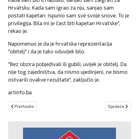
Hrvatsku. Kada sam igrao za nju, sanjao sam
postati kapetan. Ispunio sam sve svoje snove. To je
privilegija. Bila mi je čast biti kapetan Hrvatske",
rekao je.
Napomenuo je da je hrvatska reprezentacija
"obitelj" i da je tako oduvijek bilo.
"Bez obzira pobjeđivali ili gubili, uvijek je obitelj. Da
nije tog zajedništva, da nismo ujedinjeni, ne bismo
ostvarili ovakve rezultate", zaključio je.
artinfo.ba
Prethodni članak: Moramo ozbiljno razgovarati u neiskrenom odno
Sljedeći članak: 
Prethodni
Sljedeće