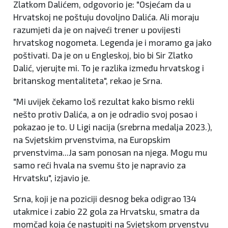
Zlatkom Dalićem, odgovorio je: "Osjećam da u
Hrvatskoj ne poštuju dovoljno Dalića. Ali moraju
razumjeti da je on najveći trener u povijesti
hrvatskog nogometa. Legenda je i moramo ga jako
poštivati. Da je on u Engleskoj, bio bi Sir Zlatko
Dalić, vjerujte mi. To je razlika između hrvatskog i
britanskog mentaliteta", rekao je Srna.
"Mi uvijek čekamo loš rezultat kako bismo rekli
nešto protiv Dalića, a on je odradio svoj posao i
pokazao je to. U Ligi nacija (srebrna medalja 2023.),
na Svjetskim prvenstvima, na Europskim
prvenstvima...Ja sam ponosan na njega. Mogu mu
samo reći hvala na svemu što je napravio za
Hrvatsku", izjavio je.
Srna, koji je na poziciji desnog beka odigrao 134
utakmice i zabio 22 gola za Hrvatsku, smatra da
momčad koja će nastupiti na Svjetskom prvenstvu