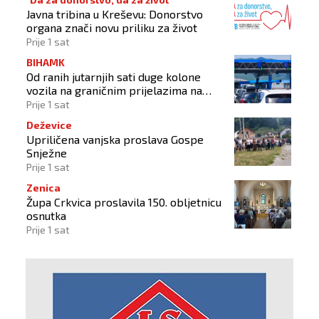
Javna tribina u Kreševu: Donorstvo
organa znači novu priliku za život
Prije 1 sat
BIHAMK
Od ranih jutarnjih sati duge kolone
vozila na graničnim prijelazima na
izlazu iz BiH
Prije 1 sat
Deževice
Upriličena vanjska proslava Gospe
Snježne
Prije 1 sat
Zenica
Župa Crkvica proslavila 150. obljetnicu
osnutka
Prije 1 sat