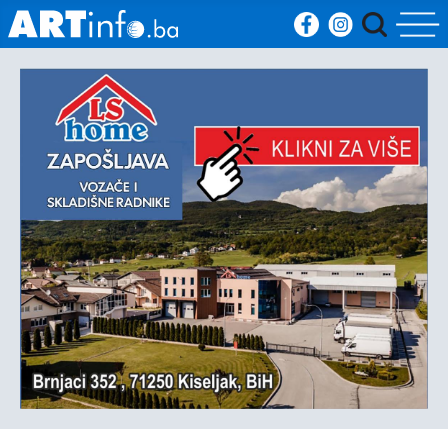
Početna
Vijesti
Sport
Kultura
Crna
kronika
Politika
Zanimljivosti