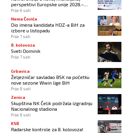
perspektivi Europske unije 2028.–
2034.
Prije 6 sati
Nema Čovića
Dio imena kandidata HDZ-a BiH za
izbore u listopadu
Prije 7 sati
8. kolovoza
Sveti Dominik
Prije 7 sati
Grbavica
Željezničar savladao BSK na početku
nove sezone Wwin lige BiH
Prije 8 sati
Zenica
Skupština NK Čelik podržala izgradnju
Nacionalnog stadiona
Prije 8 sati
KSB
Radarske kontrole za 8. kolovoza!