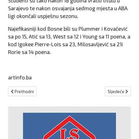
Studenti su tako nakon 18 godina vratili titulu u
Sarajevo te nakon osvajanja sedmog mjesta u ABA
ligi okončali uspješnu sezonu.
Najefikasniji kod Bosne bili su Plummer i Kovačević
sa po 15, Atić sa 13, West sa 12 i Young sa 11 poena, a
kod Igokee Pierre-Lois sa 23, Milosavljević sa 21i
Rorie sa 14 poena.
artinfo.ba
Prethodni članak: Štimac za Artinfo : Uvjeren sam u prolazak skup
Sljedeći članak:
Prethodni
Sljedeće