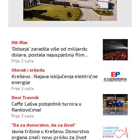
Hit-film
'Odiseja' zaradila više od milijardu
dolara, postala najuspješniji film
Christophera Nolana
Prije 2 sata
Utorak i srijeda
Kreševo : Najava isključenja električne
energije
Prije 3 sata
Novi Travnik
Caffe Lašva pobjednik turnira u
Rankovićima!
Prije 3 sata
"Da za donorstvo, da za život"
Javna tribina u Kreševu: Donorstvo
organa znači novu priliku za život