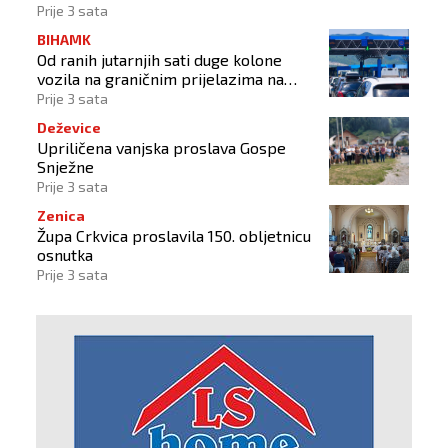
Prije 3 sata
BIHAMK
Od ranih jutarnjih sati duge kolone
vozila na graničnim prijelazima na
izlazu iz BiH
Prije 3 sata
Deževice
Upriličena vanjska proslava Gospe
Snježne
Prije 3 sata
Zenica
Župa Crkvica proslavila 150. obljetnicu
osnutka
Prije 3 sata