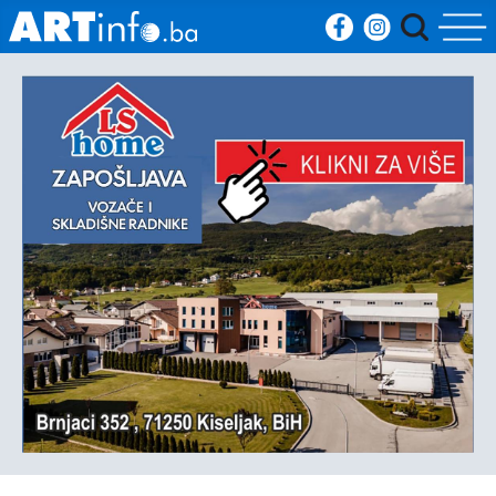
Početna
Vijesti
Sport
Kultura
Crna
kronika
Politika
Zanimljivosti