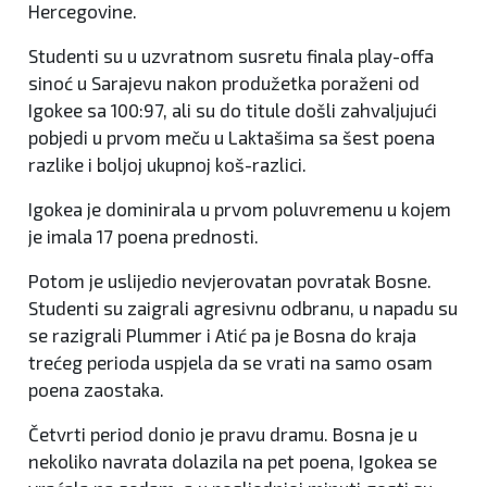
Hercegovine.
Studenti su u uzvratnom susretu finala play-offa
sinoć u Sarajevu nakon produžetka poraženi od
Igokee sa 100:97, ali su do titule došli zahvaljujući
pobjedi u prvom meču u Laktašima sa šest poena
razlike i boljoj ukupnoj koš-razlici.
Igokea je dominirala u prvom poluvremenu u kojem
je imala 17 poena prednosti.
Potom je uslijedio nevjerovatan povratak Bosne.
Studenti su zaigrali agresivnu odbranu, u napadu su
se razigrali Plummer i Atić pa je Bosna do kraja
trećeg perioda uspjela da se vrati na samo osam
poena zaostaka.
Četvrti period donio je pravu dramu. Bosna je u
nekoliko navrata dolazila na pet poena, Igokea se