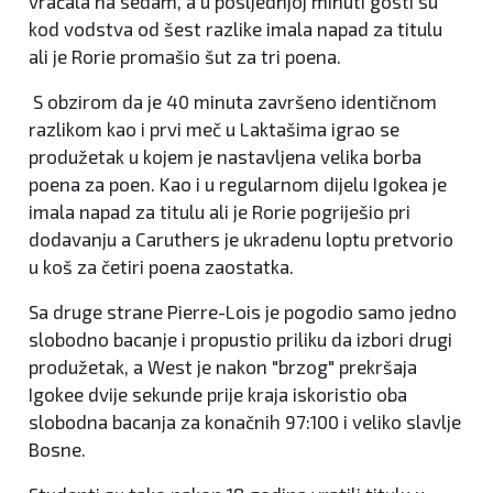
vraćala na sedam, a u posljednjoj minuti gosti su
kod vodstva od šest razlike imala napad za titulu
ali je Rorie promašio šut za tri poena.
S obzirom da je 40 minuta završeno identičnom
razlikom kao i prvi meč u Laktašima igrao se
produžetak u kojem je nastavljena velika borba
poena za poen. Kao i u regularnom dijelu Igokea je
imala napad za titulu ali je Rorie pogriješio pri
dodavanju a Caruthers je ukradenu loptu pretvorio
u koš za četiri poena zaostatka.
Sa druge strane Pierre-Lois je pogodio samo jedno
slobodno bacanje i propustio priliku da izbori drugi
produžetak, a West je nakon "brzog" prekršaja
Igokee dvije sekunde prije kraja iskoristio oba
slobodna bacanja za konačnih 97:100 i veliko slavlje
Bosne.