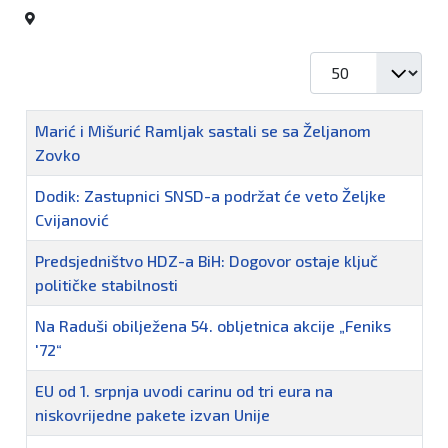
Prikaz #
Naziv
Marić i Mišurić Ramljak sastali se sa Željanom
Zovko
Dodik: Zastupnici SNSD-a podržat će veto Željke
Cvijanović
Predsjedništvo HDZ-a BiH: Dogovor ostaje ključ
političke stabilnosti
Na Raduši obilježena 54. obljetnica akcije „Feniks
'72“
EU od 1. srpnja uvodi carinu od tri eura na
niskovrijedne pakete izvan Unije