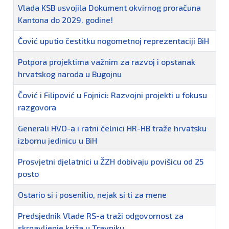
Vlada KSB usvojila Dokument okvirnog proračuna
Kantona do 2029. godine!
Čović uputio čestitku nogometnoj reprezentaciji BiH
Potpora projektima važnim za razvoj i opstanak
hrvatskog naroda u Bugojnu
Čović i Filipović u Fojnici: Razvojni projekti u fokusu
razgovora
Generali HVO-a i ratni čelnici HR-HB traže hrvatsku
izbornu jedinicu u BiH
Prosvjetni djelatnici u ŽZH dobivaju povišicu od 25
posto
Ostario si i posenilio, nejak si ti za mene
Predsjednik Vlade RS-a traži odgovornost za
skrnavljenje križa u Travniku