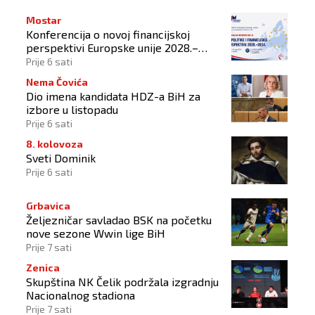
Mostar
Konferencija o novoj financijskoj
perspektivi Europske unije 2028.–
2034.
Prije 6 sati
Nema Čovića
Dio imena kandidata HDZ-a BiH za
izbore u listopadu
Prije 6 sati
8. kolovoza
Sveti Dominik
Prije 6 sati
Grbavica
Željezničar savladao BSK na početku
nove sezone Wwin lige BiH
Prije 7 sati
Zenica
Skupština NK Čelik podržala izgradnju
Nacionalnog stadiona
Prije 7 sati