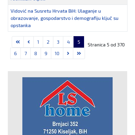
Vidović na Susretu Hrvata BiH: Ulaganje u
obrazovanje, gospodarstvo i demografiju ključ su
opstanka
Članci
1
2
3
4
5
Stranica 5 od 370
6
7
8
9
10