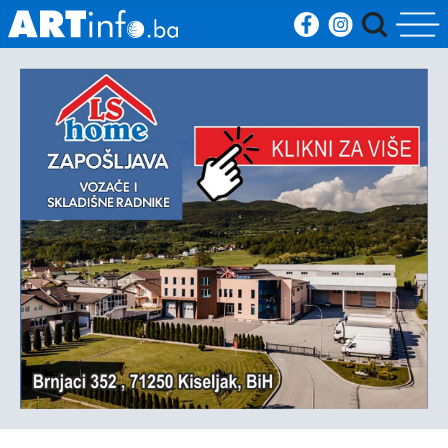
Početna
Vijesti
Sport
Kultura
Crna
kronika
Politika
Zanimljivosti