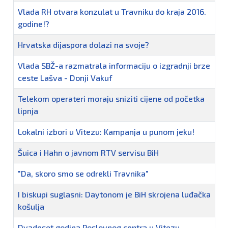
Vlada RH otvara konzulat u Travniku do kraja 2016.
godine!?
Hrvatska dijaspora dolazi na svoje?
Vlada SBŽ-a razmatrala informaciju o izgradnji brze
ceste Lašva - Donji Vakuf
Telekom operateri moraju sniziti cijene od početka
lipnja
Lokalni izbori u Vitezu: Kampanja u punom jeku!
Šuica i Hahn o javnom RTV servisu BiH
"Da, skoro smo se odrekli Travnika"
I biskupi suglasni: Daytonom je BiH skrojena luđačka
košulja
Dvadeset godina Poslovnog centra u Vitezu