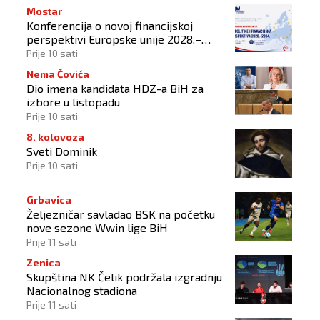
Mostar
Konferencija o novoj financijskoj
perspektivi Europske unije 2028.–
2034.
Prije 10 sati
Nema Čovića
Dio imena kandidata HDZ-a BiH za
izbore u listopadu
Prije 10 sati
8. kolovoza
Sveti Dominik
Prije 10 sati
Grbavica
Željezničar savladao BSK na početku
nove sezone Wwin lige BiH
Prije 11 sati
Zenica
Skupština NK Čelik podržala izgradnju
Nacionalnog stadiona
Prije 11 sati