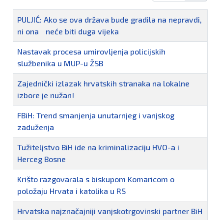
Naziv
PULJIĆ: Ako se ova država bude gradila na nepravdi,
ni ona neće biti duga vijeka
Nastavak procesa umirovljenja policijskih
službenika u MUP-u ŽSB
Zajednički izlazak hrvatskih stranaka na lokalne
izbore je nužan!
FBiH: Trend smanjenja unutarnjeg i vanjskog
zaduženja
Tužiteljstvo BiH ide na kriminalizaciju HVO-a i
Herceg Bosne
Krišto razgovarala s biskupom Komaricom o
položaju Hrvata i katolika u RS
Hrvatska najznačajniji vanjskotrgovinski partner BiH