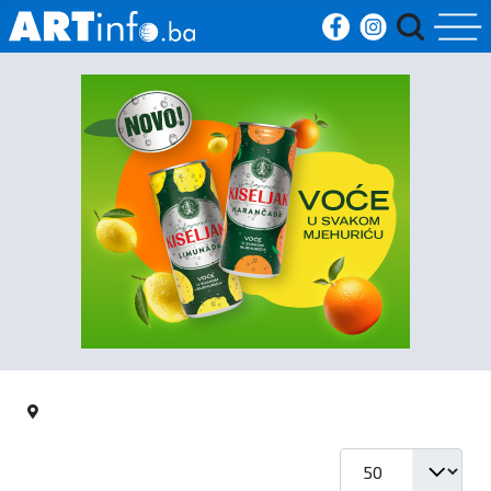
Početna
Vijesti
Sport
Kultura
Crna
kronika
Politika
Prikaz #
Zanimljivosti