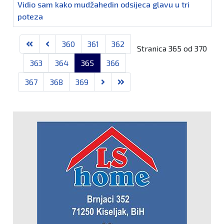
Vidio sam kako mudžahedin odsijeca glavu u tri
poteza
Članci
360
361
362
Stranica 365 od 370
363
364
365
366
367
368
369