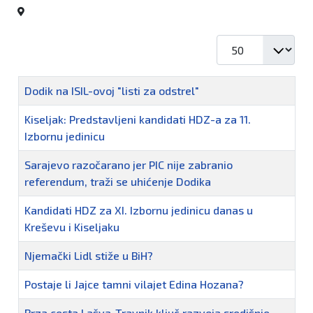
Prikaz #
Naziv
Dodik na ISIL-ovoj "listi za odstrel"
Kiseljak: Predstavljeni kandidati HDZ-a za 11.
Izbornu jedinicu
Sarajevo razočarano jer PIC nije zabranio
referendum, traži se uhićenje Dodika
Kandidati HDZ za XI. Izbornu jedinicu danas u
Kreševu i Kiseljaku
Njemački Lidl stiže u BiH?
Postaje li Jajce tamni vilajet Edina Hozana?
Brza cesta Lašva-Travnik ključ razvoja središnje