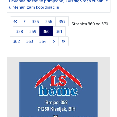
Bevanda dostavio primjedbe, Zvizdić vraća županije
u Mehanizam koordinacije
Članci
355
356
357
Stranica 360 od 370
358
359
360
361
362
363
364