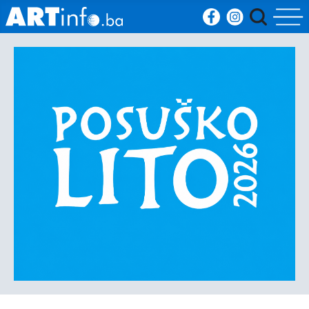
Početna
Vijesti
Sport
Kultura
Crna
kronika
Politika
Zanimljivosti