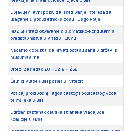
Objavljen javni poziv za iskazivanje interesa za
ulaganje u poduzetničku zonu ''Dugo Polje''
HDZ BiH traži otvaranje diplomatsko-konzularnih
predstavništva u Vitezu i Livnu
Nećemo dopustiti da Hrvati ostanu sami u državi s
muslimanima
Vitez: Zasjedao ŽO HDZ BiH ŽSB
Čelnici Vlade FBiH posjetili "Vitezit"
Poticaj proizvodnji jagodičastog i bobičastog voća
te mlijeka u BiH
Održan sastanak čelnika stranaka vladajuće
koalicije u FBiH
Plansko naseljavanje Arapa radi promjene strukture