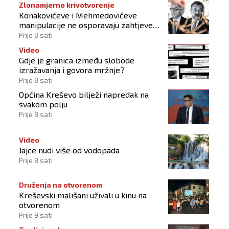
Zlonamjerno krivotvorenje
Konakovićeve i Mehmedovićeve
manipulacije ne osporavaju zahtjeve
Hrvata
Prije 8 sati
Video
Gdje je granica između slobode
izražavanja i govora mržnje?
Prije 8 sati
Općina Kreševo bilježi napredak na
svakom polju
Prije 8 sati
Video
Jajce nudi više od vodopada
Prije 8 sati
Druženja na otvorenom
Kreševski mališani uživali u kinu na
otvorenom
Prije 9 sati