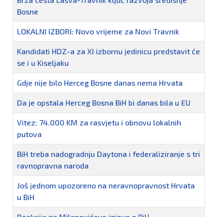
Bosne
LOKALNI IZBORI: Novo vrijeme za Novi Travnik
Kandidati HDZ-a za XI izbornu jedinicu predstavit će
se i u Kiseljaku
Gdje nije bilo Herceg Bosne danas nema Hrvata
Da je opstala Herceg Bosna BiH bi danas bila u EU
Vitez: 74.000 KM za rasvjetu i obnovu lokalnih
putova
BiH treba nadogradnju Daytona i federaliziranje s tri
ravnopravna naroda
Još jednom upozoreno na neravnopravnost Hrvata
u BiH
Reakcije na Milanovićeve izjave o BiH