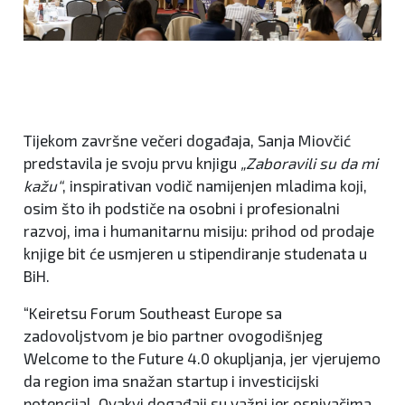
Tijekom završne večeri događaja, Sanja Miovčić
predstavila je svoju prvu knjigu
„Zaboravili su da mi
kažu“
, inspirativan vodič namijenjen mladima koji,
osim što ih podstiče na osobni i profesionalni
razvoj, ima i humanitarnu misiju: prihod od prodaje
knjige bit će usmjeren u stipendiranje studenata u
BiH.
“Keiretsu Forum Southeast Europe sa
zadovoljstvom je bio partner ovogodišnjeg
Welcome to the Future 4.0 okupljanja, jer vjerujemo
da region ima snažan startup i investicijski
potencijal. Ovakvi događaji su važni jer osnivačima