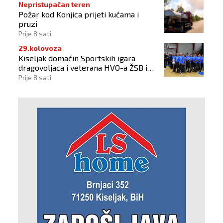
Nepristupačan teren
Požar kod Konjica prijeti kućama i
pruzi
Prije 8 sati
29.kolovoza
Kiseljak domaćin Sportskih igara
dragovoljaca i veterana HVO-a ŽSB i
Dana branitelja
Prije 8 sati