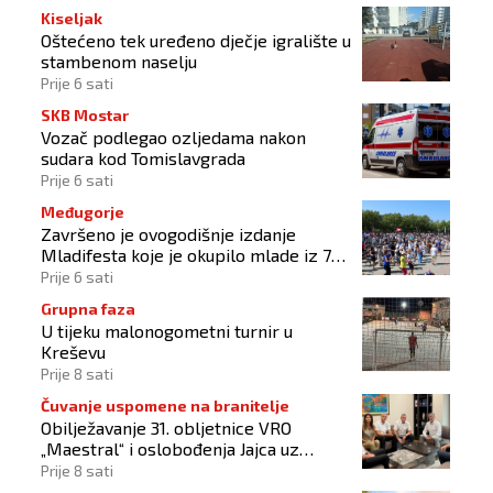
Kiseljak
Oštećeno tek uređeno dječje igralište u
stambenom naselju
Prije 6 sati
SKB Mostar
Vozač podlegao ozljedama nakon
sudara kod Tomislavgrada
Prije 6 sati
Međugorje
Završeno je ovogodišnje izdanje
Mladifesta koje je okupilo mlade iz 73
zemlje svijeta
Prije 6 sati
Grupna faza
U tijeku malonogometni turnir u
Kreševu
Prije 8 sati
Čuvanje uspomene na branitelje
Obilježavanje 31. obljetnice VRO
„Maestral“ i oslobođenja Jajca uz
pokroviteljstvo HNS-a BiH
Prije 8 sati