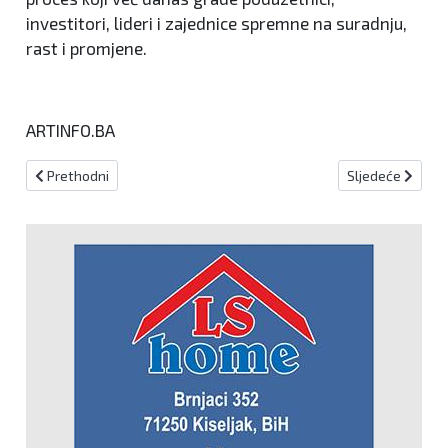
investitori, lideri i zajednice spremne na suradnju,
rast i promjene.
ARTINFO.BA
Prethodni članak: VAR u Ovalnom uredu
Sljedeći članak:
Prethodni
Sljedeće