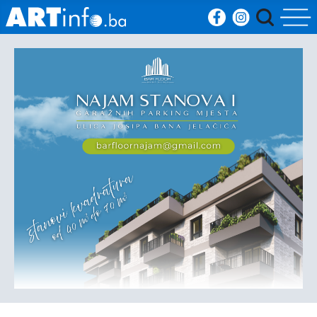
Početna
Vijesti
Sport
Kultura
Crna
kronika
Politika
Zanimljivosti