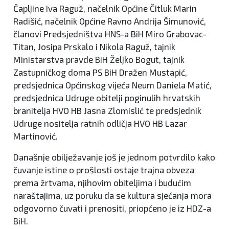
Čapljine Iva Raguž, načelnik Općine Čitluk Marin
Radišić, načelnik Općine Ravno Andrija Šimunović,
članovi Predsjedništva HNS-a BiH Miro Grabovac-
Titan, Josipa Prskalo i Nikola Raguž, tajnik
Ministarstva pravde BiH Željko Bogut, tajnik
Zastupničkog doma PS BiH Dražen Mustapić,
predsjednica Općinskog vijeća Neum Daniela Matić,
predsjednica Udruge obitelji poginulih hrvatskih
branitelja HVO HB Jasna Zlomislić te predsjednik
Udruge nositelja ratnih odličja HVO HB Lazar
Martinović.
Današnje obilježavanje još je jednom potvrdilo kako
čuvanje istine o prošlosti ostaje trajna obveza
prema žrtvama, njihovim obiteljima i budućim
naraštajima, uz poruku da se kultura sjećanja mora
odgovorno čuvati i prenositi, priopćeno je iz HDZ-a
BiH.