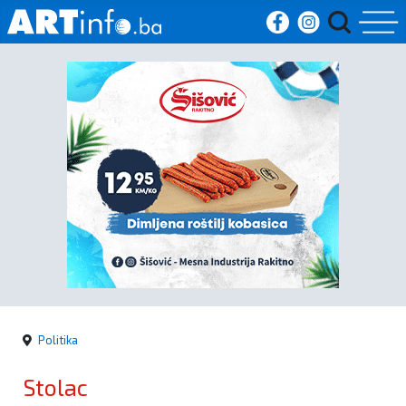
Početna
Vijesti
Sport
Kultura
Crna
kronika
Politika
Politika
Stolac
Zanimljivosti