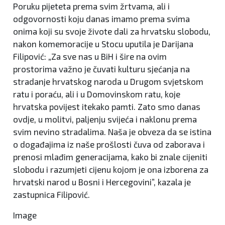
Poruku pijeteta prema svim žrtvama, ali i
odgovornosti koju danas imamo prema svima
onima koji su svoje živote dali za hrvatsku slobodu,
nakon komemoracije u Stocu uputila je Darijana
Filipović: „Za sve nas u BiH i šire na ovim
prostorima važno je čuvati kulturu sjećanja na
stradanje hrvatskog naroda u Drugom svjetskom
ratu i poraću, ali i u Domovinskom ratu, koje
hrvatska povijest itekako pamti. Zato smo danas
ovdje, u molitvi, paljenju svijeća i naklonu prema
svim nevino stradalima. Naša je obveza da se istina
o događajima iz naše prošlosti čuva od zaborava i
prenosi mlađim generacijama, kako bi znale cijeniti
slobodu i razumjeti cijenu kojom je ona izborena za
hrvatski narod u Bosni i Hercegovini”, kazala je
zastupnica Filipović.
Image