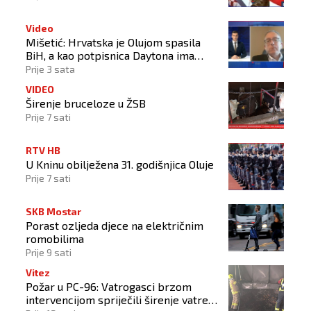
Video
Mišetić: Hrvatska je Olujom spasila
BiH, a kao potpisnica Daytona ima
puno pravo štititi hrvatski narod
Prije 3 sata
VIDEO
Širenje bruceloze u ŽSB
Prije 7 sati
RTV HB
U Kninu obilježena 31. godišnjica Oluje
Prije 7 sati
SKB Mostar
Porast ozljeda djece na električnim
romobilima
Prije 9 sati
Vitez
Požar u PC-96: Vatrogasci brzom
intervencijom spriječili širenje vatre