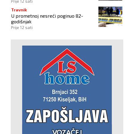
na okolne objekte
Prije 12 sati
Travnik
U prometnoj nesreći poginuo 82-
godišnjak
Prije 12 sati