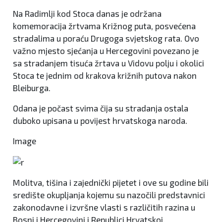
Na Radimlji kod Stoca danas je održana
komemoracija žrtvama Križnog puta, posvećena
stradalima u poraću Drugoga svjetskog rata. Ovo
važno mjesto sjećanja u Hercegovini povezano je
sa stradanjem tisuća žrtava u Vidovu polju i okolici
Stoca te jednim od krakova križnih putova nakon
Bleiburga.
Odana je počast svima čija su stradanja ostala
duboko upisana u povijest hrvatskoga naroda.
Image
Molitva, tišina i zajednički pijetet i ove su godine bili
središte okupljanja kojemu su nazočili predstavnici
zakonodavne i izvršne vlasti s različitih razina u
Bosni i Hercegovini i Republici Hrvatskoj,