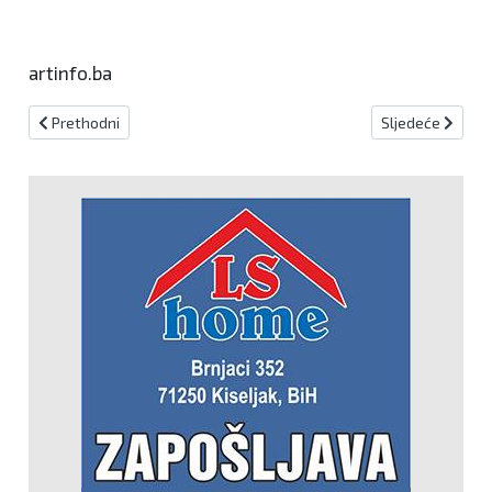
artinfo.ba
Prethodni članak: Bradara s Ginkelom: BiH treba manje blokada, a 
Sljedeći članak:
Prethodni
Sljedeće