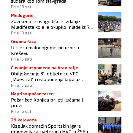
sudara kod Tomislavgrada
Prije 13 sati
Međugorje
Završeno je ovogodišnje izdanje
Mladifesta koje je okupilo mlade iz 73
zemlje svijeta
Prije 13 sati
Grupna faza
U tijeku malonogometni turnir u
Kreševu
Prije 15 sati
Čuvanje uspomene na branitelje
Obilježavanje 31. obljetnice VRO
„Maestral“ i oslobođenja Jajca uz
pokroviteljstvo HNS-a BiH
Prije 15 sati
Nepristupačan teren
Požar kod Konjica prijeti kućama i
pruzi
Prije 16 sati
29.kolovoza
Kiseljak domaćin Sportskih igara
dragovoljaca i veterana HVO-a ŽSB i