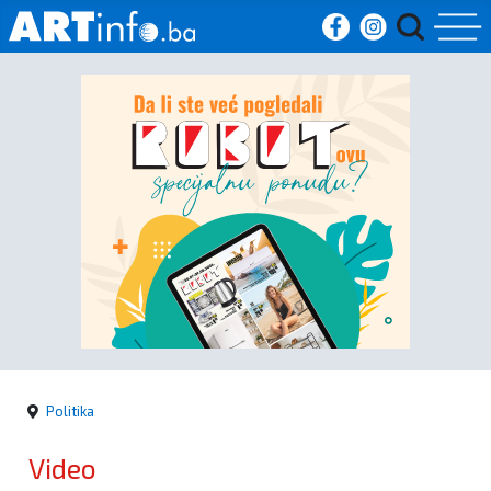
Početna
Vijesti
Sport
Kultura
Crna
kronika
Politika
Politika
Video
Zanimljivosti