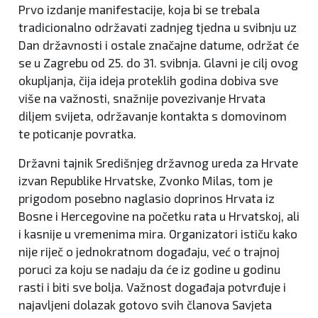
Prvo izdanje manifestacije, koja bi se trebala
tradicionalno održavati zadnjeg tjedna u svibnju uz
Dan državnosti i ostale značajne datume, održat će
se u Zagrebu od 25. do 31. svibnja. Glavni je cilj ovog
okupljanja, čija ideja proteklih godina dobiva sve
više na važnosti, snažnije povezivanje Hrvata
diljem svijeta, održavanje kontakta s domovinom
te poticanje povratka.
Državni tajnik Središnjeg državnog ureda za Hrvate
izvan Republike Hrvatske, Zvonko Milas, tom je
prigodom posebno naglasio doprinos Hrvata iz
Bosne i Hercegovine na početku rata u Hrvatskoj, ali
i kasnije u vremenima mira. Organizatori ističu kako
nije riječ o jednokratnom događaju, već o trajnoj
poruci za koju se nadaju da će iz godine u godinu
rasti i biti sve bolja. Važnost događaja potvrđuje i
najavljeni dolazak gotovo svih članova Savjeta