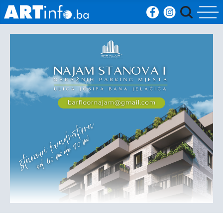
Početna
Vijesti
Sport
Kultura
Crna
kronika
Politika
Zanimljivosti