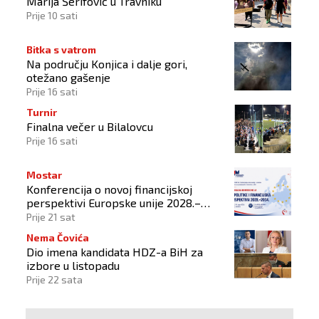
Marija Šerifović u Travniku
Prije 10 sati
Bitka s vatrom
Na području Konjica i dalje gori,
otežano gašenje
Prije 16 sati
Turnir
Finalna večer u Bilalovcu
Prije 16 sati
Mostar
Konferencija o novoj financijskoj
perspektivi Europske unije 2028.–
2034.
Prije 21 sat
Nema Čovića
Dio imena kandidata HDZ-a BiH za
izbore u listopadu
Prije 22 sata