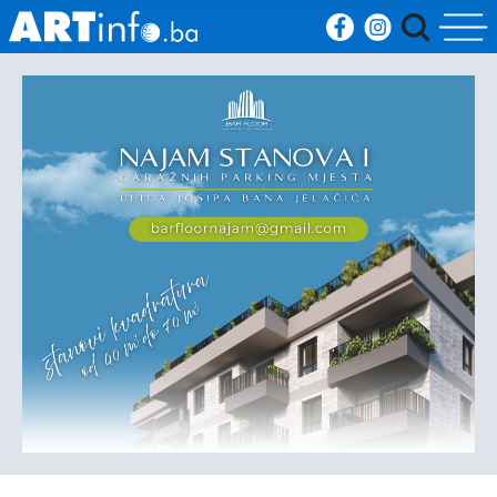
Početna
Vijesti
Sport
Kultura
Crna
kronika
Politika
Zanimljivosti