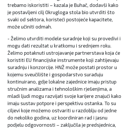
trebamo iskoristiti – kazala je Buhač, dodavši kako
je postavljeni cilj Okrugloga stola bio utvrditi što
svaki od sektora, koristeći postojeće kapacitete,
može učiniti odmah.
- Želimo utvrditi modele suradnje koji su provedivi i
mogu dati rezultat u kratkomu i srednjem roku.
Želimo potaknuti ustrojavanje partnerstava koja će
koristiti EU financijske instrumente koji zahtijevaju
suradnju i konzorcije. HNŽ može postati prostor u
kojemu sveučilište i gospodarstvo surađuju
kontinuirano, gdje lokalne zajednice imaju pristup
stručnim analizama i tehnološkim rješenjima, a
mladi ljudi mogu razvijati svoje karijere znajući kako
imaju sustav potpore i perspektivu ostanka. To su
ciljevi koje možemo ostvariti u razdoblju od jedne
do nekoliko godina, uz koordiniran rad i jasnu
podjelu odgovornosti – zaključila je predsjednica,