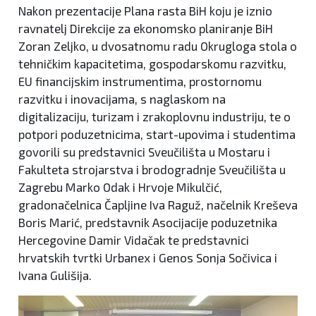
Nakon prezentacije Plana rasta BiH koju je iznio
ravnatelj Direkcije za ekonomsko planiranje BiH
Zoran Zeljko, u dvosatnomu radu Okrugloga stola o
tehničkim kapacitetima, gospodarskomu razvitku,
EU financijskim instrumentima, prostornomu
razvitku i inovacijama, s naglaskom na
digitalizaciju, turizam i zrakoplovnu industriju, te o
potpori poduzetnicima, start-upovima i studentima
govorili su predstavnici Sveučilišta u Mostaru i
Fakulteta strojarstva i brodogradnje Sveučilišta u
Zagrebu Marko Odak i Hrvoje Mikulčić,
gradonačelnica Čapljine Iva Raguž, načelnik Kreševa
Boris Marić, predstavnik Asocijacije poduzetnika
Hercegovine Damir Vidačak te predstavnici
hrvatskih tvrtki Urbanex i Genos Sonja Sočivica i
Ivana Gulišija.