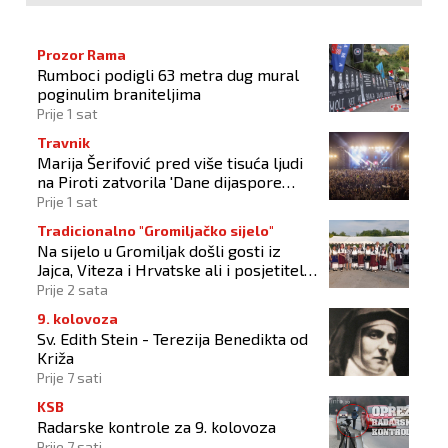
Prozor Rama
Rumboci podigli 63 metra dug mural
poginulim braniteljima
Prije 1 sat
Travnik
Marija Šerifović pred više tisuća ljudi
na Piroti zatvorila 'Dane dijaspore
2026'
Prije 1 sat
Tradicionalno "Gromiljačko sijelo"
Na sijelo u Gromiljak došli gosti iz
Jajca, Viteza i Hrvatske ali i posjetitelji
od Austrije do Australije
Prije 2 sata
9. kolovoza
Sv. Edith Stein - Terezija Benedikta od
Križa
Prije 7 sati
KSB
Radarske kontrole za 9. kolovoza
Prije 7 sati