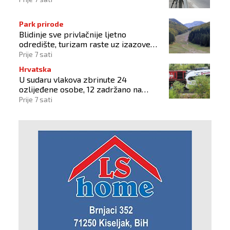
Park prirode
Blidinje sve privlačnije ljetno
odredište, turizam raste uz izazove
očuvanja prirode
Prije 7 sati
Hrvatska
U sudaru vlakova zbrinute 24
ozlijeđene osobe, 12 zadržano na
liječenju
Prije 7 sati