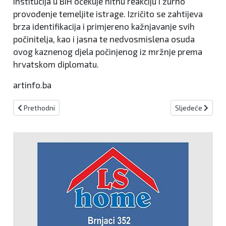
institucija u BiH očekuje hitnu reakciju i žurno
provođenje temeljite istrage. Izričito se zahtijeva
brza identifikacija i primjereno kažnjavanje svih
počinitelja, kao i jasna te nedvosmislena osuda
ovog kaznenog djela počinjenog iz mržnje prema
hrvatskom diplomatu.
artinfo.ba
Prethodni članak: Davor Pranjić oštro osudio napad na hrvatskog k
Sljedeći članak:
Prethodni
Sljedeće