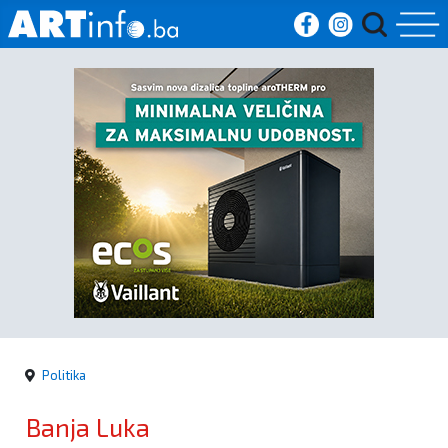
Početna
Vijesti
Sport
Kultura
Crna
kronika
Politika
Politika
Banja Luka
Zanimljivosti