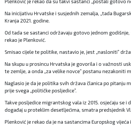
Plenković je rekao da su takvi sastanci „postali gotovo no
Na inicijativu Hrvatske i susjednih zemalja, „tada Bugarsk
Kranja 2021. godine.
Od tada se sastanci održavaju gotovo jednom godišnje, št
rekao je Plenković.
Smisao cijele te politike, nastavio je, jest „nasloniti” d
Na skupu u prosincu Hrvatska je govorila i o važnosti uskla
te zemlje, a onda „za velike novce” postanu nezakoniti m
Naglasio je da je politika svih država članica po pitanju m
prije svega „političke posljedice”.
Takve posljedice migrantskog vala iz 2015. osjećaju se i 
događaj u proteklim desetljećima, smatra predsjednik V
Plenković je rekao da je na sastancima Europskog vijeća i