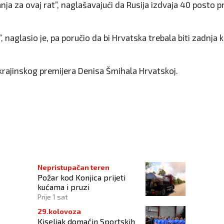
nja za ovaj rat”, naglašavajući da Rusija izdvaja 40 posto 
”, naglasio je, pa poručio da bi Hrvatska trebala biti zadnja 
ukrajinskog premijera Denisa Šmihala Hrvatskoj.
sklađene sa osnovicom civilnih žrtava rata
Nepristupačan teren
Požar kod Konjica prijeti
kućama i pruzi
Prije 1 sat
29.kolovoza
Kiseljak domaćin Sportskih