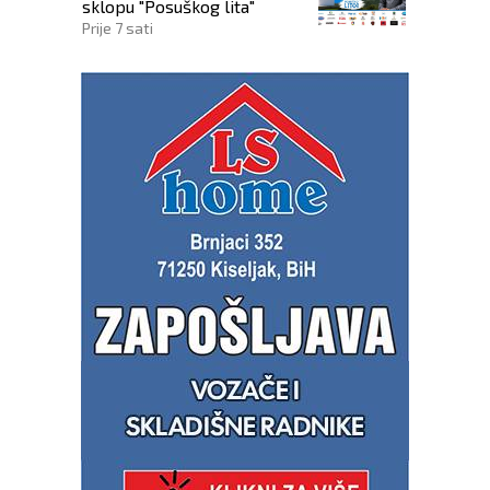
sklopu "Posuškog lita"
Prije 7 sati