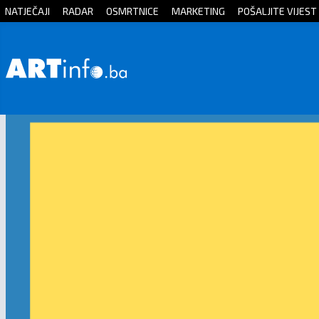
NATJEČAJI
RADAR
OSMRTNICE
MARKETING
POŠALJITE VIJEST
Početna
Vijesti
Sport
Kultura
Crna
kronika
Politika
Zanimljivosti