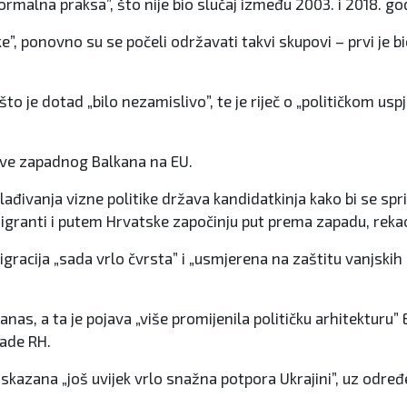
rmalna praksa”, što nije bio slučaj između 2003. i 2018. godi
e”, ponovno su se počeli održavati takvi skupovi – prvi je b
o je dotad „bilo nezamislivo”, te je riječ o „političkom us
ržave zapadnog Balkana na EU.
đivanja vizne politike država kandidatkinja kako bi se sprije
igranti i putem Hrvatske započinju put prema zapadu, rekao
igracija „sada vrlo čvrsta” i „usmjerena na zaštitu vanjskih 
danas, a ta je pojava „više promijenila političku arhitektur
lade RH.
skazana „još uvijek vrlo snažna potpora Ukrajini”, uz određ