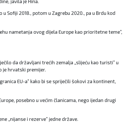
ne, javila je Hina.
io u Sofiji 2018., potom u Zagrebu 2020., pa u Brdu kod
pjehu nametanja ovog dijela Europe kao prioritetne teme”,
čilo da državljani trećih zemalja „slijeću kao turisti” u
 je hrvatski premijer.
granica EU-a” kako bi se spriječili šokovi za kontinent,
u” Europe, posebno u većim članicama, nego ijedan drugi
ene „nijanse i rezerve” jedne države.