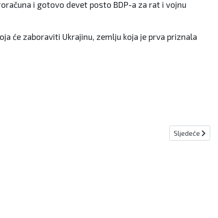
proračuna i gotovo devet posto BDP-a za rat i vojnu
koja će zaboraviti Ukrajinu, zemlju koja je prva priznala
Sljedeći člana
Sljedeće