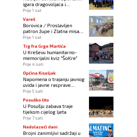
igara dragovoljaca i
veterana HVO-a ŽSB i Dana
Prije 1 sat
branitelja
Vareš
Borovica / Proslavljen
patron župe i Zlatna misa
vlč. Mije Matoševića
Prije 1 sat
Trg fra Grge Martića
U Kreševu humanitarno-
memorijalni kviz "ŠoKre"
Prije 4 sati
Općina Kiseljak
Napomena o trajanju javnog
uvida i javne rasprave
rasprave o Nacrtu
Prije 5 sati
prostornog plana
Posuško lito
U Posušju zabava traje
tijekom cijelog ljeta
Prije 7 sati
Nadolazeći dani
Brojni zanimljivi sadržaji u