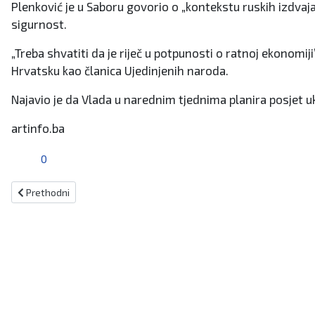
Plenković je u Saboru govorio o „kontekstu ruskih izdvaja
sigurnost.
„Treba shvatiti da je riječ u potpunosti o ratnoj ekonomiji
Hrvatsku kao članica Ujedinjenih naroda.
Najavio je da Vlada u narednim tjednima planira posjet 
artinfo.ba
0
Prethodni članak: Delić: Naknade za osobe s invaliditetom će biti u
Prethodni