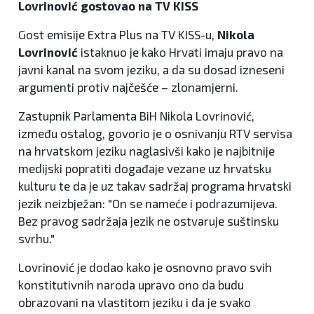
Lovrinović gostovao na TV KISS
Gost emisije Extra Plus na TV KISS-u,
Nikola
Lovrinović
istaknuo je kako Hrvati imaju pravo na
javni kanal na svom jeziku, a da su dosad izneseni
argumenti protiv najčešće – zlonamjerni.
Zastupnik Parlamenta BiH Nikola Lovrinović,
između ostalog, govorio je o osnivanju RTV servisa
na hrvatskom jeziku naglasivši kako je najbitnije
medijski popratiti događaje vezane uz hrvatsku
kulturu te da je uz takav sadržaj programa hrvatski
jezik neizbježan: "On se nameće i podrazumijeva.
Bez pravog sadržaja jezik ne ostvaruje suštinsku
svrhu."
Lovrinović je dodao kako je osnovno pravo svih
konstitutivnih naroda upravo ono da budu
obrazovani na vlastitom jeziku i da je svako