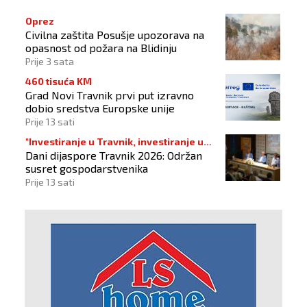
Oprez
Civilna zaštita Posušje upozorava na
opasnost od požara na Blidinju
Prije 3 sata
460 tisuća KM
Grad Novi Travnik prvi put izravno
dobio sredstva Europske unije
Prije 13 sati
"Investiranje u Travnik, investiranje u
Dani dijaspore Travnik 2026: Održan
budućnost"
susret gospodarstvenika
Prije 13 sati