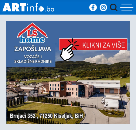
Početna
Vijesti
Sport
Kultura
Crna
kronika
Politika
Zanimljivosti