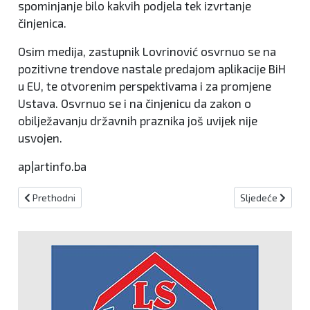
spominjanje bilo kakvih podjela tek izvrtanje
činjenica.
Osim medija, zastupnik Lovrinović osvrnuo se na
pozitivne trendove nastale predajom aplikacije BiH
u EU, te otvorenim perspektivama i za promjene
Ustava. Osvrnuo se i na činjenicu da zakon o
obilježavanju državnih praznika još uvijek nije
usvojen.
ap|artinfo.ba
Prethodni članak: Val prosvjeda zahvatio Vrbasku dolinu
Sljedeći članak:
Prethodni
Sljedeće