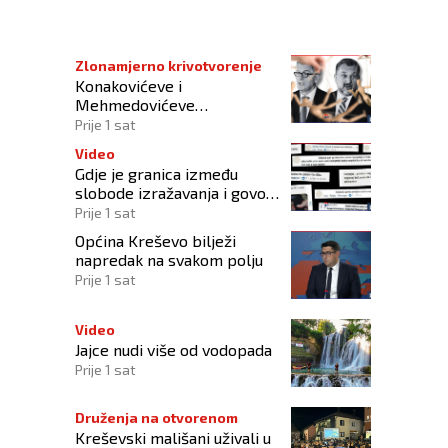
Zlonamjerno krivotvorenje
Konakovićeve i
Mehmedovićeve
manipulacije ne osporavaju
Prije 1 sat
zahtjeve Hrvata
Video
Gdje je granica između
slobode izražavanja i govora
mržnje?
Prije 1 sat
Općina Kreševo bilježi
napredak na svakom polju
Prije 1 sat
Video
Jajce nudi više od vodopada
Prije 1 sat
Druženja na otvorenom
Kreševski mališani uživali u