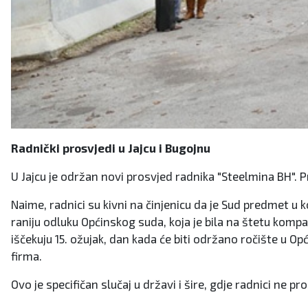
Radnički prosvjedi u Jajcu i Bugojnu
U Jajcu je održan novi prosvjed radnika "Steelmina BH". P
Naime, radnici su kivni na činjenicu da je Sud predmet u
raniju odluku Općinskog suda, koja je bila na štetu kom
iščekuju 15. ožujak, dan kada će biti održano ročište u O
firma.
Ovo je specifičan slučaj u državi i šire, gdje radnici ne p