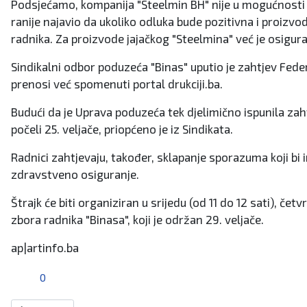
Podsjećamo, kompanija "Steelmin BH" nije u mogućnosti 
ranije najavio da ukoliko odluka bude pozitivna i proizvo
radnika. Za proizvode jajačkog "Steelmina" već je osigur
Sindikalni odbor poduzeća "Binas" uputio je zahtjev Feder
prenosi već spomenuti portal drukciji.ba.
Budući da je Uprava poduzeća tek djelimično ispunila zaht
počeli 25. veljače, priopćeno je iz Sindikata.
Radnici zahtjevaju, također, sklapanje sporazuma koji bi 
zdravstveno osiguranje.
Štrajk će biti organiziran u srijedu (od 11 do 12 sati), če
zbora radnika "Binasa", koji je održan 29. veljače.
ap|artinfo.ba
0