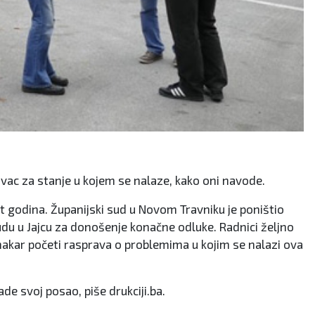
rivac za stanje u kojem se nalaze, kako oni navode.
st godina. Županijski sud u Novom Travniku je poništio
udu u Jajcu za donošenje konačne odluke. Radnici željno
 makar početi rasprava o problemima u kojim se nalazi ova
ade svoj posao, piše drukciji.ba.