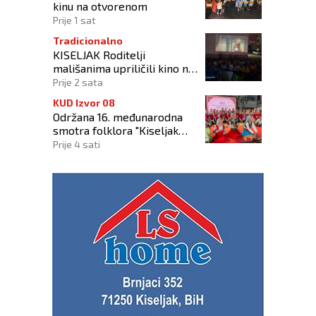
kinu na otvorenom
Prije 1 sat
Tradicionalno
KISELJAK Roditelji
mališanima upriličili kino na
otvorenom
Prije 2 sata
KUD Izvor 08
Održana 16. međunarodna
smotra folklora "Kiseljak
2026"
Prije 4 sati