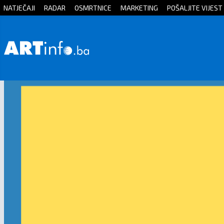
NATJEČAJI
RADAR
OSMRTNICE
MARKETING
POŠALJITE VIJEST
Početna
Vijesti
Sport
Kultura
Crna
kronika
Politika
Zanimljivosti