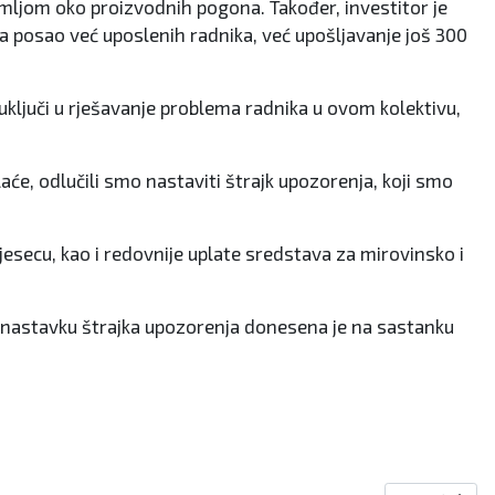
mljom oko proizvodnih pogona. Također, investitor je
na posao već uposlenih radnika, već upošljavanje još 300
 uključi u rješavanje problema radnika u ovom kolektivu,
aće, odlučili smo nastaviti štrajk upozorenja, koji smo
jesecu, kao i redovnije uplate sredstava za mirovinsko i
uka o nastavku štrajka upozorenja donesena je na sastanku