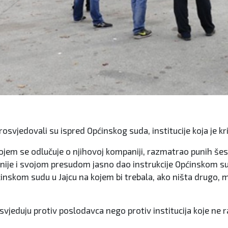
rosvjedovali su ispred Općinskog suda, institucije koja je k
 kojem se odlučuje o njihovoj kompaniji, razmatrao punih še
panije i svojom presudom jasno dao instrukcije Općinskom s
pćinskom sudu u Jajcu na kojem bi trebala, ako ništa drugo,
rosvjeduju protiv poslodavca nego protiv institucija koje ne r