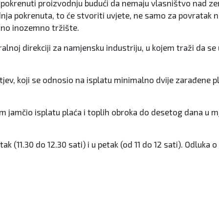
pokrenuti proizvodnju budući da nemaju vlasništvo nad ze
dnja pokrenuta, to će stvoriti uvjete, ne samo za povratak 
ano inozemno tržište.
alnoj direkciji za namjensku industriju, u kojem traži da se
jev, koji se odnosio na isplatu minimalno dvije zarađene pl
im jamčio isplatu plaća i toplih obroka do desetog dana u m
tvrtak (11.30 do 12.30 sati) i u petak (od 11 do 12 sati). Odl