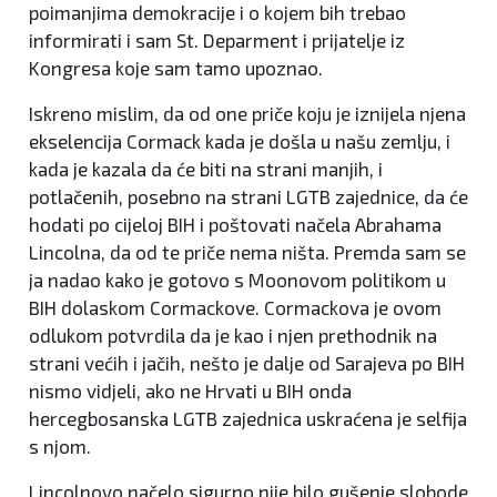
poimanjima demokracije i o kojem bih trebao
informirati i sam St. Deparment i prijatelje iz
Kongresa koje sam tamo upoznao.
Iskreno mislim, da od one priče koju je iznijela njena
ekselencija Cormack kada je došla u našu zemlju, i
kada je kazala da će biti na strani manjih, i
potlačenih, posebno na strani LGTB zajednice, da će
hodati po cijeloj BIH i poštovati načela Abrahama
Lincolna, da od te priče nema ništa. Premda sam se
ja nadao kako je gotovo s Moonovom politikom u
BIH dolaskom Cormackove. Cormackova je ovom
odlukom potvrdila da je kao i njen prethodnik na
strani većih i jačih, nešto je dalje od Sarajeva po BIH
nismo vidjeli, ako ne Hrvati u BIH onda
hercegbosanska LGTB zajednica uskraćena je selfija
s njom.
Lincolnovo načelo sigurno nije bilo gušenje slobode