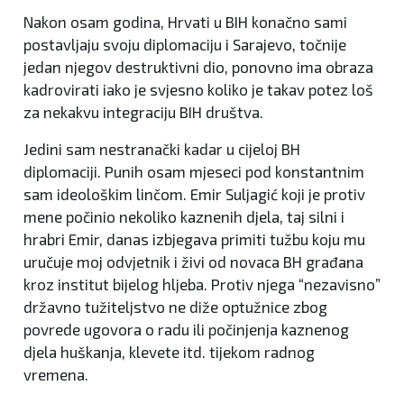
Nakon osam godina, Hrvati u BIH konačno sami
postavljaju svoju diplomaciju i Sarajevo, točnije
jedan njegov destruktivni dio, ponovno ima obraza
kadrovirati iako je svjesno koliko je takav potez loš
za nekakvu integraciju BIH društva.
Jedini sam nestranački kadar u cijeloj BH
diplomaciji. Punih osam mjeseci pod konstantnim
sam ideološkim linčom. Emir Suljagić koji je protiv
mene počinio nekoliko kaznenih djela, taj silni i
hrabri Emir, danas izbjegava primiti tužbu koju mu
uručuje moj odvjetnik i živi od novaca BH građana
kroz institut bijelog hljeba. Protiv njega “nezavisno”
državno tužiteljstvo ne diže optužnice zbog
povrede ugovora o radu ili počinjenja kaznenog
djela huškanja, klevete itd. tijekom radnog
vremena.