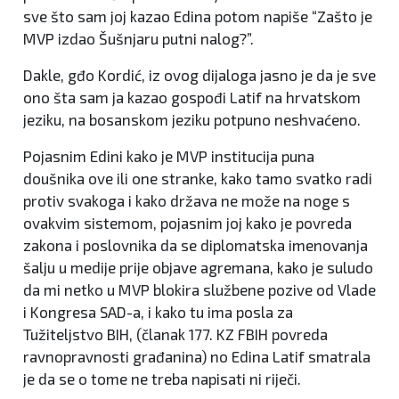
sve što sam joj kazao Edina potom napiše “Zašto je
MVP izdao Šušnjaru putni nalog?”.
Dakle, gđo Kordić, iz ovog dijaloga jasno je da je sve
ono šta sam ja kazao gospođi Latif na hrvatskom
jeziku, na bosanskom jeziku potpuno neshvaćeno.
Pojasnim Edini kako je MVP institucija puna
doušnika ove ili one stranke, kako tamo svatko radi
protiv svakoga i kako država ne može na noge s
ovakvim sistemom, pojasnim joj kako je povreda
zakona i poslovnika da se diplomatska imenovanja
šalju u medije prije objave agremana, kako je suludo
da mi netko u MVP blokira službene pozive od Vlade
i Kongresa SAD-a, i kako tu ima posla za
Tužiteljstvo BIH, (članak 177. KZ FBIH povreda
ravnopravnosti građanina) no Edina Latif smatrala
je da se o tome ne treba napisati ni riječi.