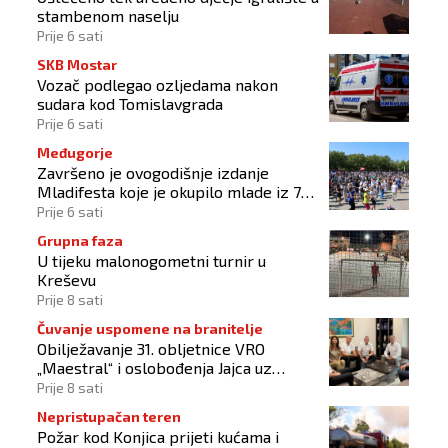
stambenom naselju
Prije 6 sati
SKB Mostar
Vozač podlegao ozljedama nakon
sudara kod Tomislavgrada
Prije 6 sati
Međugorje
Završeno je ovogodišnje izdanje
Mladifesta koje je okupilo mlade iz 73
zemlje svijeta
Prije 6 sati
Grupna faza
U tijeku malonogometni turnir u
Kreševu
Prije 8 sati
Čuvanje uspomene na branitelje
Obilježavanje 31. obljetnice VRO
„Maestral“ i oslobođenja Jajca uz
pokroviteljstvo HNS-a BiH
Prije 8 sati
Nepristupačan teren
Požar kod Konjica prijeti kućama i