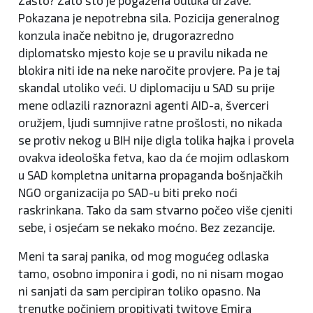
Zašto? Zato što je pogažena odluka države.
Pokazana je nepotrebna sila. Pozicija generalnog
konzula inače nebitno je, drugorazredno
diplomatsko mjesto koje se u pravilu nikada ne
blokira niti ide na neke naročite provjere. Pa je taj
skandal utoliko veći. U diplomaciju u SAD su prije
mene odlazili raznorazni agenti AID-a, šverceri
oružjem, ljudi sumnjive ratne prošlosti, no nikada
se protiv nekog u BIH nije digla tolika hajka i provela
ovakva ideološka fetva, kao da će mojim odlaskom
u SAD kompletna unitarna propaganda bošnjačkih
NGO organizacija po SAD-u biti preko noći
raskrinkana. Tako da sam stvarno počeo više cjeniti
sebe, i osjećam se nekako moćno. Bez zezancije.
Meni ta saraj panika, od mog mogućeg odlaska
tamo, osobno imponira i godi, no ni nisam mogao
ni sanjati da sam percipiran toliko opasno. Na
trenutke počinjem propitivati twitove Emira