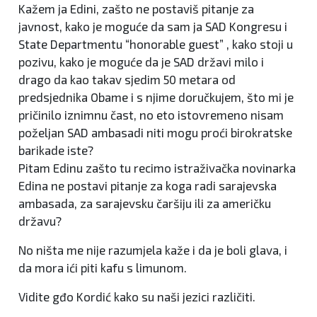
Kažem ja Edini, zašto ne postaviš pitanje za
javnost, kako je moguće da sam ja SAD Kongresu i
State Departmentu “honorable guest” , kako stoji u
pozivu, kako je moguće da je SAD državi milo i
drago da kao takav sjedim 50 metara od
predsjednika Obame i s njime doručkujem, što mi je
pričinilo iznimnu čast, no eto istovremeno nisam
poželjan SAD ambasadi niti mogu proći birokratske
barikade iste?
Pitam Edinu zašto tu recimo istraživačka novinarka
Edina ne postavi pitanje za koga radi sarajevska
ambasada, za sarajevsku čaršiju ili za američku
državu?
No ništa me nije razumjela kaže i da je boli glava, i
da mora ići piti kafu s limunom.
Vidite gđo Kordić kako su naši jezici različiti.