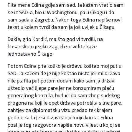
Pita mene Edina gdje sam sad. Ja kažem vratio sam
se iz SAD-a, bio u Washingtonu, pa u Čikagu i da
sam sada u Zagrebu. Nakon toga Edina napiše novi
tekst u kojem tvrdi da sam ja još uvijek u Čikagu.
Dakle, gđo Kordić, ma što god vi tvrdili, na
bosanskom jeziku Zagreb se vidite kaže
jednostavno Čikago.
Potom Edina pita koliko je državu koštao moj put u
SAD. Ja kažem de je nije koštao ništa jer mi država
nije platila put potom dodam kako sam ja državi
uštedio već lijepe pare jer ne konzumiram plaću
generalnog konzula, budući da sam zbog sudskog
progona na koji je opet država potrošila silne pare,
zahtjev za diplomatsku vizu predao tek krajem
godine kada je sud završio u moju korist. Edina
poslije tog razgovora napiše novu vijest u kojoj se