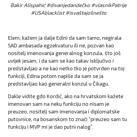
Bakir Alispahić #divanjedandečko #vlasnikPatrije
#USAblacklist #isvaštajošnešto
Elem, kažem ja dalje Edini da sam tamo, negirala
SAD ambasada egzekvaturu ili ne, pozvan kao
nositelj imenovanja generalnog konzula, što još
uvijek jesam, i da sam se kao takav isključivo i
predstavljao a ne kao netko tko je potvrđen na toj
funkciji, Edina potom napiše da sam se ja
predstavljao kao generalni konzul u Čikagu.
Dakle vidite gđo Kordić, ako na hrvatskom kažete
imenovan sam na neku funkciju no nisam je
preuzeo, nositelj sam imenovanja i diplomatske
putovnice, na bosanskom to znači “preuzeo sam tu
funkciju i MVP mi je dao putni nalog”.