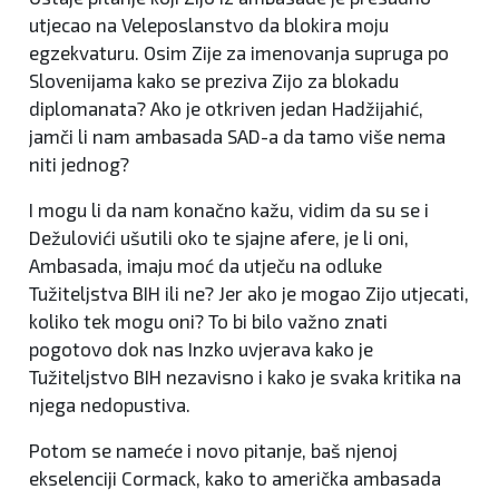
utjecao na Veleposlanstvo da blokira moju
egzekvaturu. Osim Zije za imenovanja supruga po
Slovenijama kako se preziva Zijo za blokadu
diplomanata? Ako je otkriven jedan Hadžijahić,
jamči li nam ambasada SAD-a da tamo više nema
niti jednog?
I mogu li da nam konačno kažu, vidim da su se i
Dežulovići ušutili oko te sjajne afere, je li oni,
Ambasada, imaju moć da utječu na odluke
Tužiteljstva BIH ili ne? Jer ako je mogao Zijo utjecati,
koliko tek mogu oni? To bi bilo važno znati
pogotovo dok nas Inzko uvjerava kako je
Tužiteljstvo BIH nezavisno i kako je svaka kritika na
njega nedopustiva.
Potom se nameće i novo pitanje, baš njenoj
ekselenciji Cormack, kako to američka ambasada