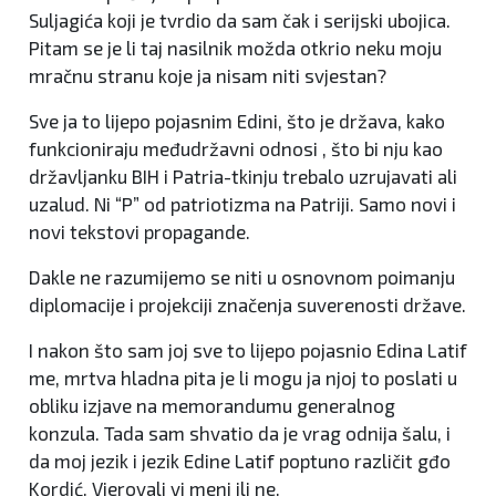
Suljagića koji je tvrdio da sam čak i serijski ubojica.
Pitam se je li taj nasilnik možda otkrio neku moju
mračnu stranu koje ja nisam niti svjestan?
Sve ja to lijepo pojasnim Edini, što je država, kako
funkcioniraju međudržavni odnosi , što bi nju kao
državljanku BIH i Patria-tkinju trebalo uzrujavati ali
uzalud. Ni “P” od patriotizma na Patriji. Samo novi i
novi tekstovi propagande.
Dakle ne razumijemo se niti u osnovnom poimanju
diplomacije i projekciji značenja suverenosti države.
I nakon što sam joj sve to lijepo pojasnio Edina Latif
me, mrtva hladna pita je li mogu ja njoj to poslati u
obliku izjave na memorandumu generalnog
konzula. Tada sam shvatio da je vrag odnija šalu, i
da moj jezik i jezik Edine Latif poptuno različit gđo
Kordić. Vjerovali vi meni ili ne.