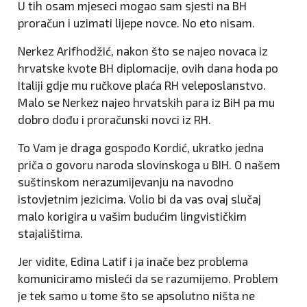
U tih osam mjeseci mogao sam sjesti na BH
proračun i uzimati lijepe novce. No eto nisam.
Nerkez Arifhodžić, nakon što se najeo novaca iz
hrvatske kvote BH diplomacije, ovih dana hoda po
Italiji gdje mu ručkove plaća RH veleposlanstvo.
Malo se Nerkez najeo hrvatskih para iz BiH pa mu
dobro dođu i proračunski novci iz RH.
To Vam je draga gospođo Kordić, ukratko jedna
priča o govoru naroda slovinskoga u BIH. O našem
suštinskom nerazumijevanju na navodno
istovjetnim jezicima. Volio bi da vas ovaj slučaj
malo korigira u vašim budućim lingvističkim
stajalištima.
Jer vidite, Edina Latif i ja inače bez problema
komuniciramo misleći da se razumijemo. Problem
je tek samo u tome što se apsolutno ništa ne