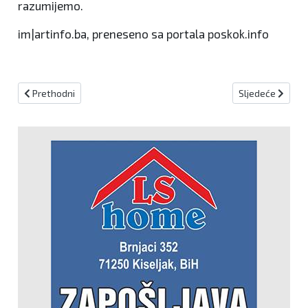
razumijemo.
im|artinfo.ba, preneseno sa portala poskok.info
Prethodni članak: U četvrtak nova sjednica Vlade ŽSB
Sljedeći članak:
Prethodni
Sljedeće