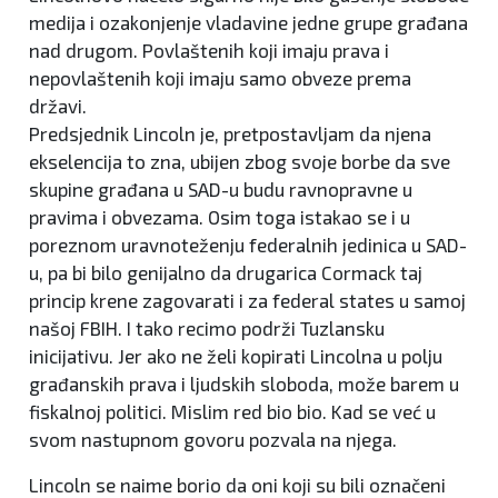
medija i ozakonjenje vladavine jedne grupe građana
nad drugom. Povlaštenih koji imaju prava i
nepovlaštenih koji imaju samo obveze prema
državi.
Predsjednik Lincoln je, pretpostavljam da njena
ekselencija to zna, ubijen zbog svoje borbe da sve
skupine građana u SAD-u budu ravnopravne u
pravima i obvezama. Osim toga istakao se i u
poreznom uravnoteženju federalnih jedinica u SAD-
u, pa bi bilo genijalno da drugarica Cormack taj
princip krene zagovarati i za federal states u samoj
našoj FBIH. I tako recimo podrži Tuzlansku
inicijativu. Jer ako ne želi kopirati Lincolna u polju
građanskih prava i ljudskih sloboda, može barem u
fiskalnoj politici. Mislim red bio bio. Kad se već u
svom nastupnom govoru pozvala na njega.
Lincoln se naime borio da oni koji su bili označeni