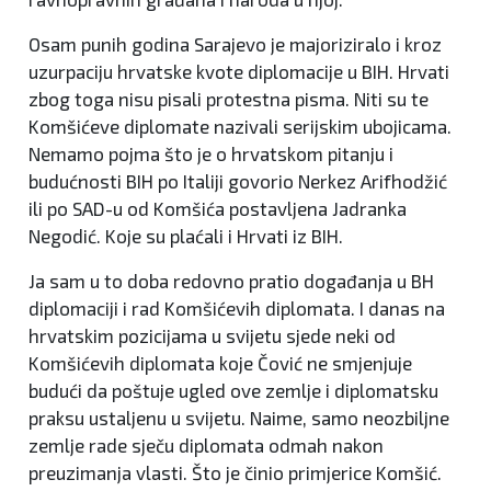
Osam punih godina Sarajevo je majoriziralo i kroz
uzurpaciju hrvatske kvote diplomacije u BIH. Hrvati
zbog toga nisu pisali protestna pisma. Niti su te
Komšićeve diplomate nazivali serijskim ubojicama.
Nemamo pojma što je o hrvatskom pitanju i
budućnosti BIH po Italiji govorio Nerkez Arifhodžić
ili po SAD-u od Komšića postavljena Jadranka
Negodić. Koje su plaćali i Hrvati iz BIH.
Ja sam u to doba redovno pratio događanja u BH
diplomaciji i rad Komšićevih diplomata. I danas na
hrvatskim pozicijama u svijetu sjede neki od
Komšićevih diplomata koje Čović ne smjenjuje
budući da poštuje ugled ove zemlje i diplomatsku
praksu ustaljenu u svijetu. Naime, samo neozbiljne
zemlje rade sječu diplomata odmah nakon
preuzimanja vlasti. Što je činio primjerice Komšić.