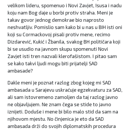
velikom lideru, spomenuo i Novi Zavjet, Isusa i nadu
koju nam Bog daje u borbi protiv straha. Meni je
takav govor jednog demokrae bio naprosto
neshvatljiv. Pomislio sam kako bi u nas u BIH isti oni
koji su Cormackovoj pisali protiv mene, recimo
Dizdarević, Kukić i Žbanila, svakog BH političara koji
bi se usudio na javnom skupu spomenuti Novi
Zavjet isti tren nazvali klerofašistom. I pitao sam
se kako takvi ljudi mogu biti prijatelji SAD
ambasade?
Dakle meni je poznat razlog zbog kojeg mi SAD
ambasada u Sarajevu uskraćuje egzekvaturu za SAD,
ali sam istovremeno zamoljen da taj razlog javno
ne objavljujem. Ne znam čega se stide to javno
iznijeti. Doduše i mene bi bilo malo stid da sam na
njihovom mjestu. No činjenica je eto da SAD
ambasada drži do svojih diplomatskih procedura