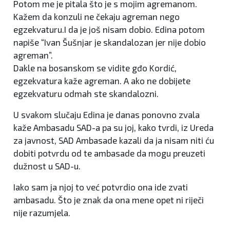
Potom me je pitala što je s mojim agremanom.
Kažem da konzuli ne čekaju agreman nego
egzekvaturu.I da je još nisam dobio. Edina potom
napiše “Ivan Šušnjar je skandalozan jer nije dobio
agreman”.
Dakle na bosanskom se vidite gđo Kordić,
egzekvatura kaže agreman. A ako ne dobijete
egzekvaturu odmah ste skandalozni.
U svakom slučaju Edina je danas ponovno zvala
kaže Ambasadu SAD-a pa su joj, kako tvrdi, iz Ureda
za javnost, SAD Ambasade kazali da ja nisam niti ću
dobiti potvrdu od te ambasade da mogu preuzeti
dužnost u SAD-u.
Iako sam ja njoj to već potvrdio ona ide zvati
ambasadu. Što je znak da ona mene opet ni riječi
nije razumjela.