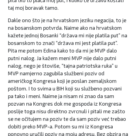
pita tko to plaća moj put, i koliko će državu koštati
taj moj boravak tamo.
Dakle ono što je na hrvatskom jeziku negacija, to je
na bosanskom potvrda. Naime ako na hrvatskom
kažete jednoj Bosanki “država mi nije platila put” na
bosanskom to znači “država mi jest platila put”.
Pita me potom Edina kako to da mi je MVP dalo
putni nalog. Ja kažem meni MVP nije dalo putni
nalog, nego je štoviše, “tajna patriotska ruka” u
MVP namjerno zagubila službeni poziv od
američkog Kongresa koji je poslan zemaljskom
poštom. I to svima u BIH koji su službeno pozvani
pa tako i meni. Naime ja nisam ni znao da sam
pozvan na Kongres dok me gospoda iz Kongresa
poslije toga nisu direktno zvrcnuli i pitali me zašto
se ne očitujem na poziv te da sam poziv već trebao
dobiti preko MVP-a. Potom su mi iz Kongresa
ponovno uručili poziv na moju adresu. Bez obzira na