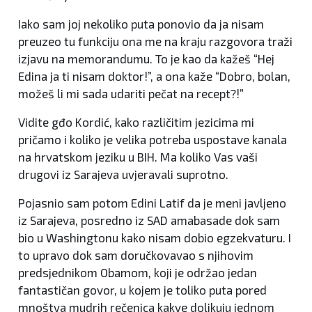
Iako sam joj nekoliko puta ponovio da ja nisam
preuzeo tu funkciju ona me na kraju razgovora traži
izjavu na memorandumu. To je kao da kažeš “Hej
Edina ja ti nisam doktor!”, a ona kaže “Dobro, bolan,
možeš li mi sada udariti pečat na recept?!”
Vidite gđo Kordić, kako različitim jezicima mi
pričamo i koliko je velika potreba uspostave kanala
na hrvatskom jeziku u BIH. Ma koliko Vas vaši
drugovi iz Sarajeva uvjeravali suprotno.
Pojasnio sam potom Edini Latif da je meni javljeno
iz Sarajeva, posredno iz SAD amabasade dok sam
bio u Washingtonu kako nisam dobio egzekvaturu. I
to upravo dok sam doručkovavao s njihovim
predsjednikom Obamom, koji je održao jedan
fantastičan govor, u kojem je toliko puta pored
mnoštva mudrih rečenica kakve dolikuju jednom