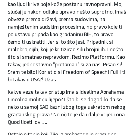
kao ljudi krive boje kože postanu ravnopravni. Moj
slučaj je nakon odluke upravo nešto suprotno. Imaš
obveze prema državi, prema sudovima, na
namještenim sudskim procesima, no pravo koje ti
po ustavu pripada kao građaninu BIH, to pravo
ćemo ti uskratiti. Jer si to što jesi. Pripadnik si
malobrojnijih, koji je kritizirao silu brojnijih. I nešto
što si smatrao nepravdom. Recimo Platformu. Kao
takav, jednostavno “pretaman” si za nas. Pisao si!
Sram te bilo! Koristio si Freedom of Speech! Fuj! I ti
bi takav u USA?! Užas!
Kakve veze takav pristup ima s idealima Abrahama
Lincolna molit ću lijepo? I što bi se dogodilo da se
neko u samoj SAD kazni zbog toga uskratom nekog
građanskog prava? No očito je da i dalje vrijedi ona
Quod liceti Iovi….
Ostaje pitanje koji Zijo iz ambasade je presudno