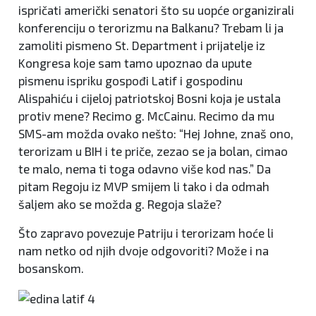
ispričati američki senatori što su uopće organizirali
konferenciju o terorizmu na Balkanu? Trebam li ja
zamoliti pismeno St. Department i prijatelje iz
Kongresa koje sam tamo upoznao da upute
pismenu ispriku gospođi Latif i gospodinu
Alispahiću i cijeloj patriotskoj Bosni koja je ustala
protiv mene? Recimo g. McCainu. Recimo da mu
SMS-am možda ovako nešto: “Hej Johne, znaš ono,
terorizam u BIH i te priče, zezao se ja bolan, cimao
te malo, nema ti toga odavno više kod nas.” Da
pitam Regoju iz MVP smijem li tako i da odmah
šaljem ako se možda g. Regoja slaže?
Što zapravo povezuje Patriju i terorizam hoće li
nam netko od njih dvoje odgovoriti? Može i na
bosanskom.