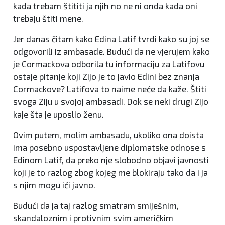
kada trebam štititi ja njih no ne ni onda kada oni
trebaju štiti mene.
Jer danas čitam kako Edina Latif tvrdi kako su joj se
odgovorili iz ambasade. Budući da ne vjerujem kako
je Cormackova odborila tu informaciju za Latifovu
ostaje pitanje koji Zijo je to javio Edini bez znanja
Cormackove? Latifova to naime neće da kaže. Štiti
svoga Ziju u svojoj ambasadi. Dok se neki drugi Zijo
kaje šta je uposlio ženu.
Ovim putem, molim ambasadu, ukoliko ona doista
ima posebno uspostavljene diplomatske odnose s
Edinom Latif, da preko nje slobodno objavi javnosti
koji je to razlog zbog kojeg me blokiraju tako da i ja
s njim mogu ići javno.
Budući da ja taj razlog smatram smiješnim,
skandaloznim i protivnim svim američkim