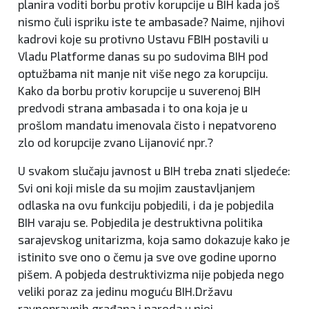
planira voditi borbu protiv korupcije u BIH kada još
nismo čuli ispriku iste te ambasade? Naime, njihovi
kadrovi koje su protivno Ustavu FBIH postavili u
Vladu Platforme danas su po sudovima BIH pod
optužbama nit manje nit više nego za korupciju.
Kako da borbu protiv korupcije u suverenoj BIH
predvodi strana ambasada i to ona koja je u
prošlom mandatu imenovala čisto i nepatvoreno
zlo od korupcije zvano Lijanović npr.?
U svakom slučaju javnost u BIH treba znati sljedeće:
Svi oni koji misle da su mojim zaustavljanjem
odlaska na ovu funkciju pobjedili, i da je pobjedila
BIH varaju se. Pobjedila je destruktivna politika
sarajevskog unitarizma, koja samo dokazuje kako je
istinito sve ono o čemu ja sve ove godine uporno
pišem. A pobjeda destruktivizma nije pobjeda nego
veliki poraz za jedinu moguću BIH.Državu
ravnopravnih građana i naroda u njoj.