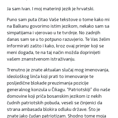
Ja sam Ivan. I moj materinji jezik je hrvatski.
Puno sam puta čitao Vaše tekstove o tome kako mi
na Balkanu govorimo istim jezikom, nekako sam sa
simpatijama i vjerovao u te tvrdnje. No zadnjih
danas sam se u to potpuno razuvjerio. Te Vas želim
informirati zašto i kako, kroz ovaj primjer koji se
meni događa, te na taj način možda doprinijeti
vašem znanstvenom istraživanju.
Trenutno je znate aktualan slučaj mog imenovanja,
ideološkog linča koji prati to imenovanje te
posljedične blokade preuzimanja pozicije
generalnog konzula u Čikagu. “Patriotskiji” dio naše
domovine koji priča bosanskim jezikom iz nekih
čudnih patriotskih pobuda, veseli se činjenici da
strana ambasada blokira odluku države. Što je
znate jako čudan patriotizam. Shodno tome moja