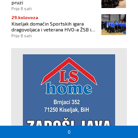
pruzi
Prije 8 sati
29.kolovoza
Kiseljak domaćin Sportskih igara
dragovoljaca i veterana HVO-a ŽSB i
Dana branitelja
Prije 8 sati
0