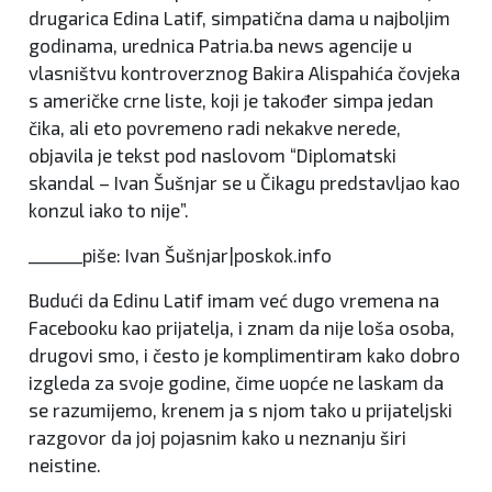
drugarica Edina Latif, simpatična dama u najboljim
godinama, urednica Patria.ba news agencije u
vlasništvu kontroverznog Bakira Alispahića čovjeka
s američke crne liste, koji je također simpa jedan
čika, ali eto povremeno radi nekakve nerede,
objavila je tekst pod naslovom “Diplomatski
skandal – Ivan Šušnjar se u Čikagu predstavljao kao
konzul iako to nije”.
_______piše: Ivan Šušnjar|poskok.info
Budući da Edinu Latif imam već dugo vremena na
Facebooku kao prijatelja, i znam da nije loša osoba,
drugovi smo, i često je komplimentiram kako dobro
izgleda za svoje godine, čime uopće ne laskam da
se razumijemo, krenem ja s njom tako u prijateljski
razgovor da joj pojasnim kako u neznanju širi
neistine.