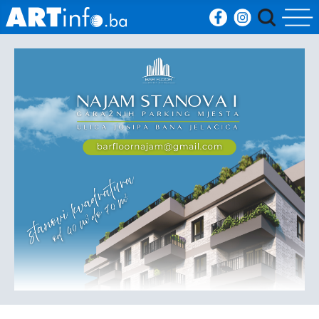
Početna
Vijesti
Sport
Kultura
Crna
kronika
Politika
Zanimljivosti