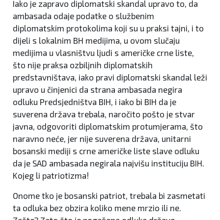
Iako je zapravo diplomatski skandal upravo to, da
ambasada odaje podatke o službenim
diplomatskim protokolima koji su u praksi tajni, i to
dijeli s lokalnim BH medijima, u ovom slučaju
medijima u vlasništvu ljudi s američke crne liste,
što nije praksa ozbiljnih diplomatskih
predstavništava, iako pravi diplomatski skandal leži
upravo u činjenici da strana ambasada negira
odluku Predsjedništva BIH, i iako bi BIH da je
suverena država trebala, naročito pošto je stvar
javna, odgovoriti diplomatskim protumjerama, što
naravno neće, jer nije suverena država, unitarni
bosanski mediji s crne američke liste slave odluku
da je SAD ambasada negirala najvišu instituciju BIH.
Kojeg li patriotizma!
Onome tko je bosanski patriot, trebala bi zasmetati
ta odluka bez obzira koliko mene mrzio ili ne.