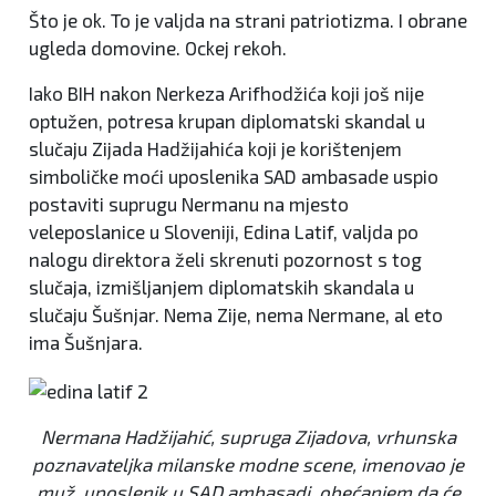
Što je ok. To je valjda na strani patriotizma. I obrane
ugleda domovine. Ockej rekoh.
Iako BIH nakon Nerkeza Arifhodžića koji još nije
optužen, potresa krupan diplomatski skandal u
slučaju Zijada Hadžijahića koji je korištenjem
simboličke moći uposlenika SAD ambasade uspio
postaviti suprugu Nermanu na mjesto
veleposlanice u Sloveniji, Edina Latif, valjda po
nalogu direktora želi skrenuti pozornost s tog
slučaja, izmišljanjem diplomatskih skandala u
slučaju Šušnjar. Nema Zije, nema Nermane, al eto
ima Šušnjara.
Nermana Hadžijahić, supruga Zijadova, vrhunska
poznavateljka milanske modne scene, imenovao je
muž, uposlenik u SAD ambasadi, obećanjem da će