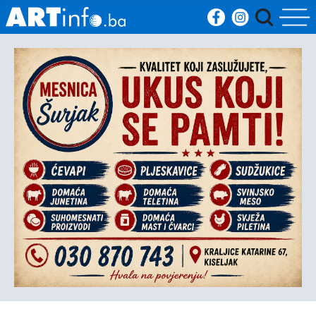
Početna
Vijesti
Sport
Kultura
Crna
kronika
Politika
Zanimljivosti