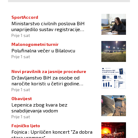
SportAccord
Ministarstvo civilnih poslova BiH
unaprijedilo sustav registracije
sportskih organizacija
Prije 1 sat
Malonogometni turnir
Polufinalna večer u Bilalovcu
Prije 1 sat
Novi pravilnik za jasnije procedure
Državljanstvo BiH za osobe od
naročite koristi: u četiri godine
odobrena 43 zahtjeva
Prije 1 sat
Obavijest
Lepenica zbog kvara bez
snabdijevanja vodom
Prije 1 sat
Fojničko ljeto
Fojnica : Upriličen koncert "Za dobra
stara vremena"