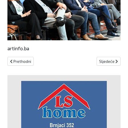
artinfo.ba
Prethodni članak: Austrija pobijedila u finalu Eurosonga
Sljedeći članak:
Prethodni
Sljedeće