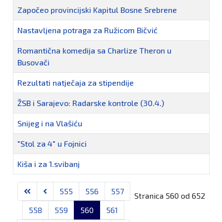
Započeo provincijski Kapitul Bosne Srebrene
Nastavljena potraga za Ružicom Bičvić
Romantična komedija sa Charlize Theron u
Busovači
Rezultati natječaja za stipendije
ŽSB i Sarajevo: Radarske kontrole (30.4.)
Snijeg i na Vlašiću
"Stol za 4" u Fojnici
Kiša i za 1.svibanj
Članci
555
556
557
Stranica 560 od 652
558
559
560
561