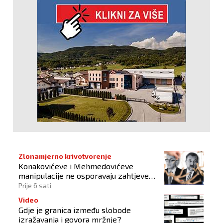
Zlonamjerno krivotvorenje
Konakovićeve i Mehmedovićeve
manipulacije ne osporavaju zahtjeve
Hrvata
Prije 6 sati
Video
Gdje je granica između slobode
izražavanja i govora mržnje?