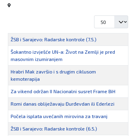
Prikaz #
Naziv
ŽSB i Sarajevo: Radarske kontrole (7.5.)
Šokantno izvješće UN-a: Život na Zemlji je pred
masovnim izumiranjem
Hrabri Mak završio i s drugim ciklusom
kemoterapija
Za vikend održan II Nacionalni susret Frame BiH
Romi danas obliježavaju Đurđevdan ili Ederlezi
Počela isplata uvećanih mirovina za travanj
ŽSB i Sarajevo: Radarske kontrole (6.5.)