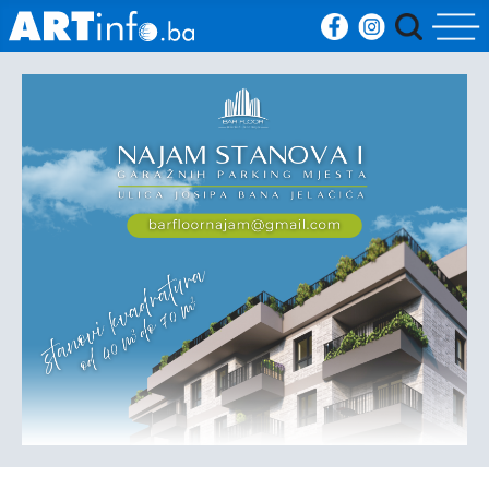
Početna
Vijesti
Sport
Kultura
Crna
kronika
Politika
Zanimljivosti