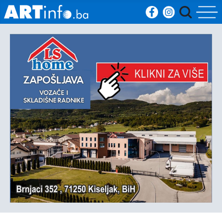
Početna
Vijesti
Sport
Kultura
Crna
kronika
Politika
Zanimljivosti