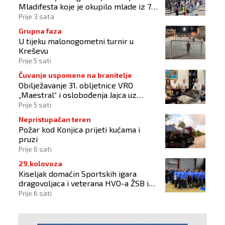
Mladifesta koje je okupilo mlade iz 73
zemlje svijeta
Prije 3 sata
Grupna faza
U tijeku malonogometni turnir u
Kreševu
Prije 5 sati
Čuvanje uspomene na branitelje
Obilježavanje 31. obljetnice VRO
„Maestral“ i oslobođenja Jajca uz
pokroviteljstvo HNS-a BiH
Prije 5 sati
Nepristupačan teren
Požar kod Konjica prijeti kućama i
pruzi
Prije 6 sati
29.kolovoza
Kiseljak domaćin Sportskih igara
dragovoljaca i veterana HVO-a ŽSB i
Dana branitelja
Prije 6 sati