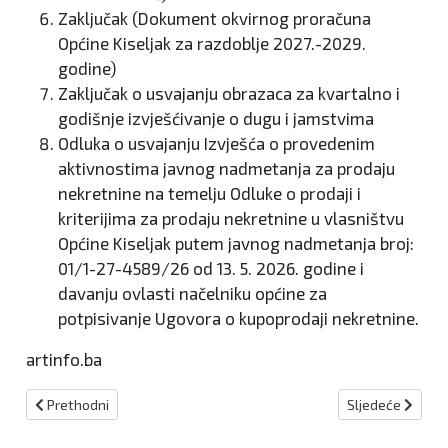
Zaključak (Dokument okvirnog proračuna
Općine Kiseljak za razdoblje 2027.-2029.
godine)
Zaključak o usvajanju obrazaca za kvartalno i
godišnje izvješćivanje o dugu i jamstvima
Odluka o usvajanju Izvješća o provedenim
aktivnostima javnog nadmetanja za prodaju
nekretnine na temelju Odluke o prodaji i
kriterijima za prodaju nekretnine u vlasništvu
Općine Kiseljak putem javnog nadmetanja broj:
01/1-27-4589/26 od 13. 5. 2026. godine i
davanju ovlasti načelniku općine za
potpisivanje Ugovora o kupoprodaji nekretnine.
artinfo.ba
Prethodni članak: 165.000 KM za nastavak sanacije deponije Dubr
Sljedeći članak:
Prethodni
Sljedeće