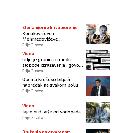
Zlonamjerno krivotvorenje
Konakovićeve i
Mehmedovićeve
manipulacije ne osporavaju
Prije 3 sata
zahtjeve Hrvata
Video
Gdje je granica između
slobode izražavanja i govora
mržnje?
Prije 3 sata
Općina Kreševo bilježi
napredak na svakom polju
Prije 3 sata
Video
Jajce nudi više od vodopada
Prije 3 sata
Druženja na otvorenom