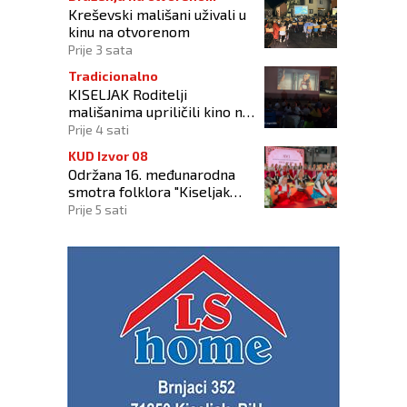
Kreševski mališani uživali u
kinu na otvorenom
Prije 3 sata
Tradicionalno
KISELJAK Roditelji
mališanima upriličili kino na
otvorenom
Prije 4 sati
KUD Izvor 08
Održana 16. međunarodna
smotra folklora "Kiseljak
2026"
Prije 5 sati