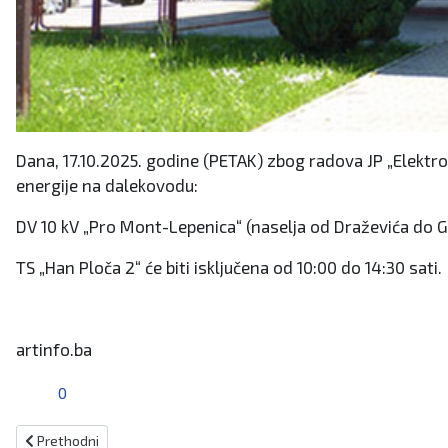
Dana, 17.10.2025. godine (PETAK) zbog radova JP „Elektro
energije na dalekovodu:
DV 10 kV „Pro Mont-Lepenica“ (naselja od Draževića do Go
TS „Han Ploča 2“ će biti isključena od 10:00 do 14:30 sati.
artinfo.ba
0
Prethodni članak: FMOZ i Ustanova Pazarić potpisali ugovor vrijed
Prethodni