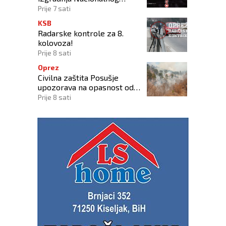
stadiona
Prije 7 sati
KSB
Radarske kontrole za 8.
kolovoza!
Prije 8 sati
Oprez
Civilna zaštita Posušje
upozorava na opasnost od
požara na Blidinju
Prije 8 sati