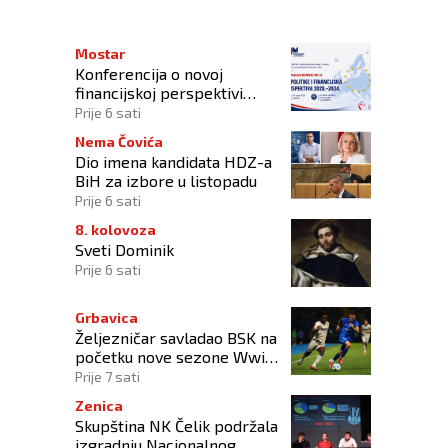
Mostar
Konferencija o novoj
financijskoj perspektivi
Europske unije 2028.–2034.
Prije 6 sati
Nema Čovića
Dio imena kandidata HDZ-a
BiH za izbore u listopadu
Prije 6 sati
8. kolovoza
Sveti Dominik
Prije 6 sati
Grbavica
Željezničar savladao BSK na
početku nove sezone Wwin
lige BiH
Prije 7 sati
Zenica
Skupština NK Čelik podržala
izgradnju Nacionalnog