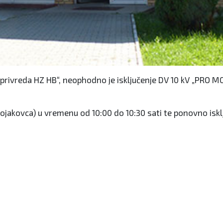
privreda HZ HB“, neophodno je isključenje DV 10 kV „PRO MO
jakovca) u vremenu od 10:00 do 10:30 sati te ponovno isklj
an 250.000 KM