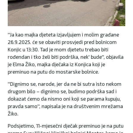
''Ja kao majka djeteta izjavljujem i molim građane
26.9.2025. će se obaviti prosvjedi pred bolnicom
Konjic u 13:30. Tad je mom djetetu trebao biti
rođendan i tko želi biti podrška, nek' bude'', objavila
je Elma Žiko, majka dječaka iz Konjica koji je
preminuo na putu do mostarske bolnice.
''Dignimo se, narode, jer da ne bi sutra isto nekom
drugom bilo – dignimo se, budimo podrška sad i
dokazat ćemo da nismo oni koji se parama kupuju,
pravda samo'', napisala je na društvenim mrežama
Žiko.
Podsjetimo, 11-mjesečni dječak preminuo je na putu
prema Sveučilišnoj kliničkoj bolnici Mostar, kamo je