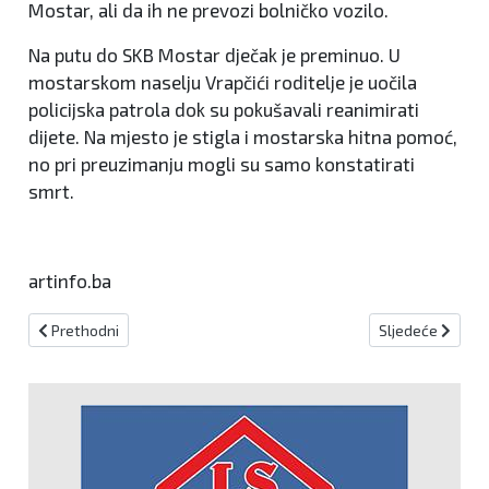
Mostar, ali da ih ne prevozi bolničko vozilo.
Na putu do SKB Mostar dječak je preminuo. U
mostarskom naselju Vrapčići roditelje je uočila
policijska patrola dok su pokušavali reanimirati
dijete. Na mjesto je stigla i mostarska hitna pomoć,
no pri preuzimanju mogli su samo konstatirati
smrt.
artinfo.ba
Prethodni članak: Gorostas na Vlašiću – most u digitalni 21. vijek
Sljedeći članak
Prethodni
Sljedeće