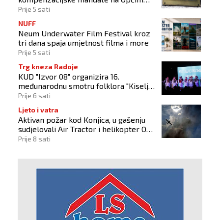
izborima 2026
Prije 5 sati
NUFF
Neum Underwater Film Festival kroz
tri dana spaja umjetnost filma i more
Prije 5 sati
Trg kneza Radoje
KUD "Izvor 08" organizira 16.
međunarodnu smotru folklora "Kiseljak
2026"
Prije 6 sati
Ljeto i vatra
Aktivan požar kod Konjica, u gašenju
sudjelovali Air Tractor i helikopter OS-
a BiH
Prije 8 sati