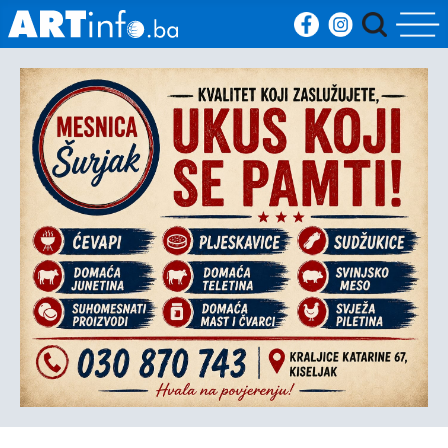
Početna
Vijesti
Sport
Kultura
Crna
kronika
Politika
Zanimljivosti