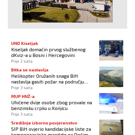
UND Kiseljak
Kiseljak domaćin prvog službenog
dKviz-a u Bosni i Hercegovini
Prije 2 sata
Bitka se nastavlja
Helikopter Oružanih snaga BiH
nastavlja gasiti požar na području
Konjica
Prije 3 sata
MUP HNŽ-a
Uhićene dvije osobe zbog provale na
benzinsku crpku u Konjicu
Prije 3 sata
Središnje izborno povjerenstvo
SIP BiH ovjerio kandidacijske liste za
kompenzacijske mandate na Općim