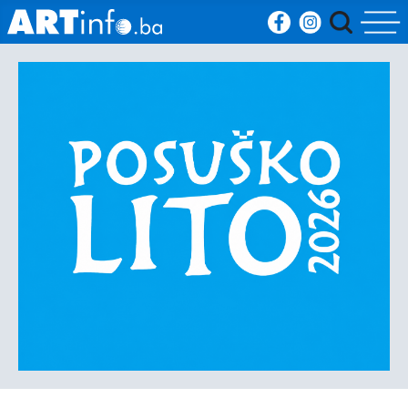
Početna
Vijesti
Sport
Kultura
Crna
kronika
Politika
Zanimljivosti