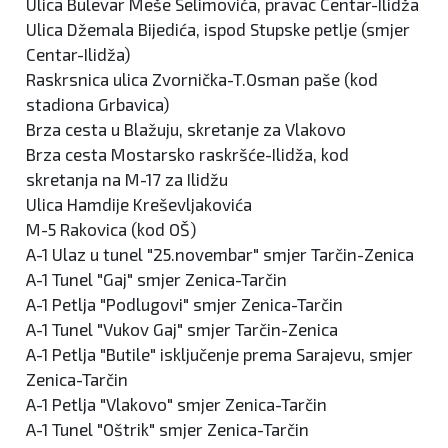
Ulica Bulevar Meše Selimovića, pravac Centar-Ilidža
Ulica Džemala Bijedića, ispod Stupske petlje (smjer
Centar-Ilidža)
Raskrsnica ulica Zvornička-T.Osman paše (kod
stadiona Grbavica)
Brza cesta u Blažuju, skretanje za Vlakovo
Brza cesta Mostarsko raskršće-Ilidža, kod
skretanja na M-17 za Ilidžu
Ulica Hamdije Kreševljakovića
M-5 Rakovica (kod OŠ)
A-1 Ulaz u tunel "25.novembar" smjer Tarčin-Zenica
A-1 Tunel "Gaj" smjer Zenica-Tarčin
A-1 Petlja "Podlugovi" smjer Zenica-Tarčin
A-1 Tunel "Vukov Gaj" smjer Tarčin-Zenica
A-1 Petlja "Butile" isključenje prema Sarajevu, smjer
Zenica-Tarčin
A-1 Petlja "Vlakovo" smjer Zenica-Tarčin
A-1 Tunel "Oštrik" smjer Zenica-Tarčin