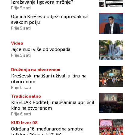
izražavanja i govora mržnje?
Prije 5 sati
Općina Kreševo bilježi napredak na
svakom polju
Prije 5 sati
Video
Jajce nudi više od vodopada
Prije 5 sati
Druženja na otvorenom
Kreševski mališani uživali u kinu na
otvorenom
Prije 6 sati
Tradicionalno
KISELJAK Roditelji mališanima upriličili
kino na otvorenom
Prije 6 sati
KUD Izvor 08
Održana 16. međunarodna smotra
folklora "Kiseljak 2026"