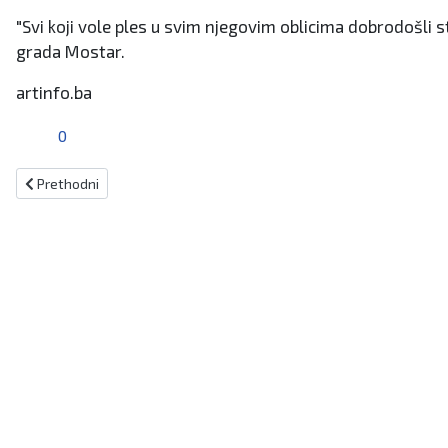
"Svi koji vole ples u svim njegovim oblicima dobrodošli s
grada Mostar.
artinfo.ba
0
Prethodni članak: Najavljena nova sjednica Općinskog vijeća Kiselja
Prethodni