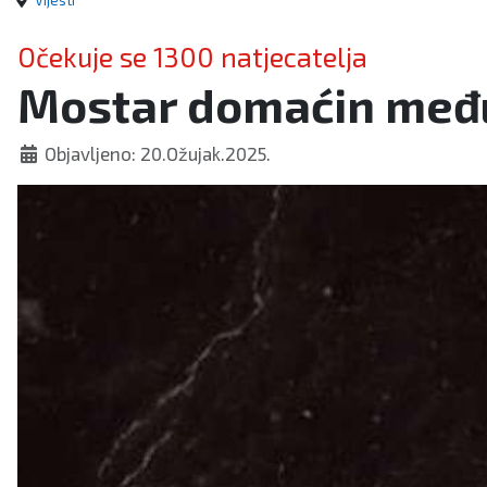
Vijesti
Očekuje se 1300 natjecatelja
Mostar domaćin međ
Objavljeno: 20.Ožujak.2025.