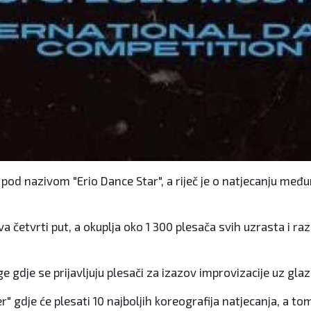
od nazivom "Erio Dance Star", a riječ je o natjecanju među
a četvrti put, a okuplja oko 1 300 plesača svih uzrasta i raz
gdje se prijavljuju plesači za izazov improvizacije uz gla
r" gdje će plesati 10 najboljih koreografija natjecanja, a 