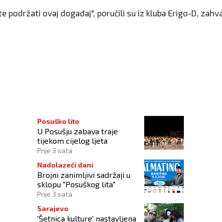
te podržati ovaj događaj", poručili su iz kluba Erigo-D, za
k
Posuško lito
U Posušju zabava traje
tijekom cijelog ljeta
Prije 3 sata
Nadolazeći dani
Brojni zanimljivi sadržaji u
sklopu "Posuškog lita"
Prije 3 sata
Sarajevo
'Šetnica kulture' nastavljena