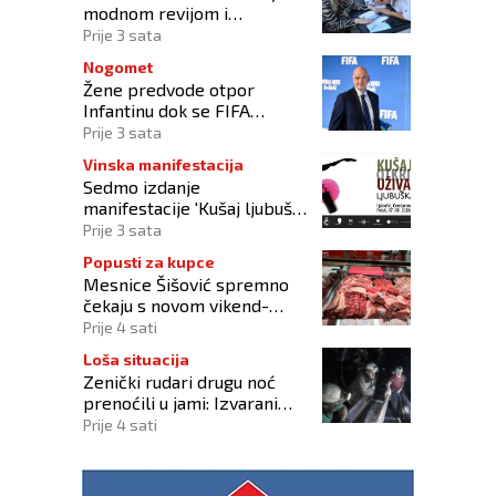
modnom revijom i
predstavljanjem kozmetike
Prije 3 sata
Nogomet
Žene predvode otpor
Infantinu dok se FIFA
suočava s krizom
Prije 3 sata
upravljanja
Vinska manifestacija
Sedmo izdanje
manifestacije 'Kušaj ljubuška
vina' donosi vrhunska vina,
Prije 3 sata
gastronomiju i glazbu
Popusti za kupce
Mesnice Šišović spremno
čekaju s novom vikend-
akcijom!
Prije 4 sati
Loša situacija
Zenički rudari drugu noć
prenoćili u jami: Izvarani
smo, više nikome ne
Prije 4 sati
vjerujemo