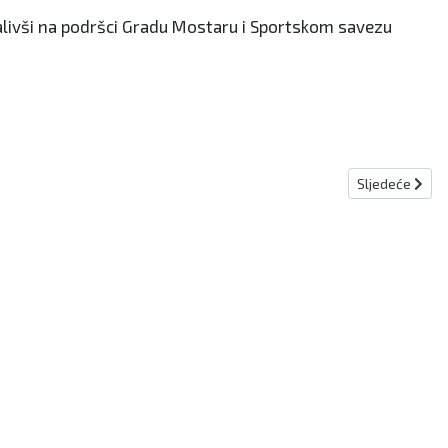
hvalivši na podršci Gradu Mostaru i Sportskom savezu
Sljedeći članak
Sljedeće